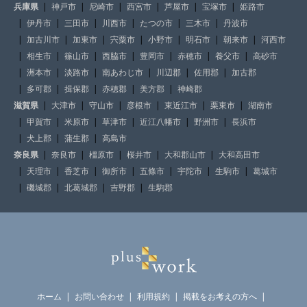
兵庫県
神戸市
尼崎市
西宮市
芦屋市
宝塚市
姫路市
伊丹市
三田市
川西市
たつの市
三木市
丹波市
加古川市
加東市
宍粟市
小野市
明石市
朝来市
河西市
相生市
篠山市
西脇市
豊岡市
赤穂市
養父市
高砂市
洲本市
淡路市
南あわじ市
川辺郡
佐用郡
加古郡
多可郡
揖保郡
赤穂郡
美方郡
神崎郡
滋賀県
大津市
守山市
彦根市
東近江市
栗東市
湖南市
甲賀市
米原市
草津市
近江八幡市
野洲市
長浜市
犬上郡
蒲生郡
高島市
奈良県
奈良市
橿原市
桜井市
大和郡山市
大和高田市
天理市
香芝市
御所市
五條市
宇陀市
生駒市
葛城市
磯城郡
北葛城郡
吉野郡
生駒郡
ホーム
お問い合わせ
利用規約
掲載をお考えの方へ