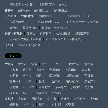
管理栄養士・栄養士
調理師/調理スタッフ
歯科系
歯科助手
歯科技工士
歯科衛生士
リハビリ・代替医療系
理学療養士（PT）
作業療養士（OT）
言語視聴士（ST）
視能訓練士（CO）
あん摩マッサージ指圧師
鍼灸師
柔道整復師
整体師・セラピスト
保育・教育系
保育士
保育補助
幼稚園教諭
児童指導員
児童発達支援管理責任者
インストラクター・指導員
その他
営業/管理/その他
エリア
大阪府
大阪市
堺市
豊中市
吹田市
東大阪市
枚方市
茨木市
箕面市
高槻市
寝屋川市
岸和田市
大東市
交野市
八尾市
和泉市
四条畷市
大阪狭山市
守口市
富田林市
摂津市
松原市
池田市
河内長野市
泉佐野市
泉南市
泉大津市
羽曳野市
藤井寺市
貝塚市
門真市
阪南市
高石市
南河内郡
豊能郡
京都府
京都市
長岡京市
向日市
八幡市
京田辺市
宇治市
城陽市
木津川市
亀岡市
久世郡
相楽郡