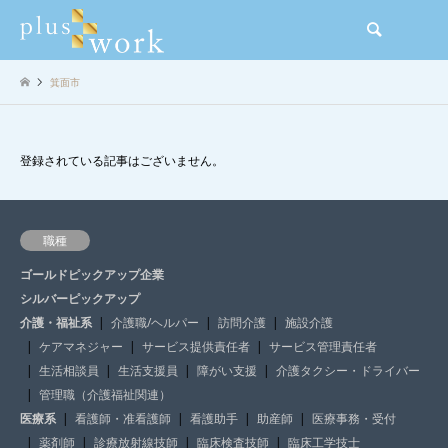
検索
箕面市
登録されている記事はございません。
職種
ゴールドピックアップ企業
シルバーピックアップ
介護・福祉系
介護職/ヘルパー
訪問介護
施設介護
ケアマネジャー
サービス提供責任者
サービス管理責任者
生活相談員
生活支援員
障がい支援
介護タクシー・ドライバー
管理職（介護福祉関連）
医療系
看護師・准看護師
看護助手
助産師
医療事務・受付
薬剤師
診療放射線技師
臨床検査技師
臨床工学技士