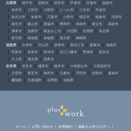
兵庫県
神戸市
尼崎市
西宮市
芦屋市
宝塚市
姫路市
伊丹市
三田市
川西市
たつの市
三木市
丹波市
加古川市
加東市
宍粟市
小野市
明石市
朝来市
河西市
相生市
篠山市
西脇市
豊岡市
赤穂市
養父市
高砂市
洲本市
淡路市
南あわじ市
川辺郡
佐用郡
加古郡
多可郡
揖保郡
赤穂郡
美方郡
神崎郡
滋賀県
大津市
守山市
彦根市
東近江市
栗東市
湖南市
甲賀市
米原市
草津市
近江八幡市
野洲市
長浜市
犬上郡
蒲生郡
高島市
奈良県
奈良市
橿原市
桜井市
大和郡山市
大和高田市
天理市
香芝市
御所市
五條市
宇陀市
生駒市
葛城市
磯城郡
北葛城郡
吉野郡
生駒郡
ホーム
お問い合わせ
利用規約
掲載をお考えの方へ