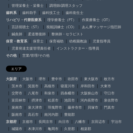
管理栄養士・栄養士
調理師/調理スタッフ
歯科系
歯科助手
歯科技工士
歯科衛生士
リハビリ・代替医療系
理学療養士（PT）
作業療養士（OT）
言語視聴士（ST）
視能訓練士（CO）
あん摩マッサージ指圧師
鍼灸師
柔道整復師
整体師・セラピスト
保育・教育系
保育士
保育補助
幼稚園教諭
児童指導員
児童発達支援管理責任者
インストラクター・指導員
その他
営業/管理/その他
エリア
大阪府
大阪市
堺市
豊中市
吹田市
東大阪市
枚方市
茨木市
箕面市
高槻市
寝屋川市
岸和田市
大東市
交野市
八尾市
和泉市
四条畷市
大阪狭山市
守口市
富田林市
摂津市
松原市
池田市
河内長野市
泉佐野市
泉南市
泉大津市
羽曳野市
藤井寺市
貝塚市
門真市
阪南市
高石市
南河内郡
豊能郡
京都府
京都市
長岡京市
向日市
八幡市
京田辺市
宇治市
城陽市
木津川市
亀岡市
久世郡
相楽郡