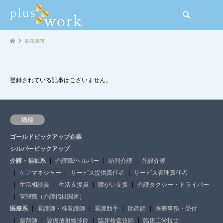
検索
四条畷市
登録されている記事はございません。
職種
ゴールドピックアップ企業
シルバーピックアップ
介護・福祉系
介護職/ヘルパー
訪問介護
施設介護
ケアマネジャー
サービス提供責任者
サービス管理責任者
生活相談員
生活支援員
障がい支援
介護タクシー・ドライバー
管理職（介護福祉関連）
医療系
看護師・准看護師
看護助手
助産師
医療事務・受付
薬剤師
診療放射線技師
臨床検査技師
臨床工学技士