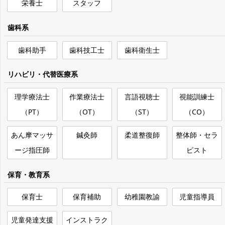
栄養士
スタッフ
歯科系
歯科助手
歯科技工士
歯科衛生士
リハビリ・代替医療系
理学療法士
作業療法士
言語視聴士
視能訓練士
（PT）
（OT）
（ST）
（CO）
あん摩マッサ
鍼灸師
柔道整復師
整体師・セラ
ージ指圧師
ピスト
保育・教育系
保育士
保育補助
幼稚園教諭
児童指導員
児童発達支援
インストラク