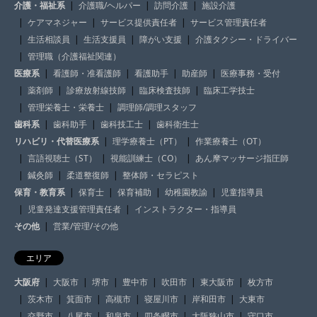
介護・福祉系
介護職/ヘルパー
訪問介護
施設介護
ケアマネジャー
サービス提供責任者
サービス管理責任者
生活相談員
生活支援員
障がい支援
介護タクシー・ドライバー
管理職（介護福祉関連）
医療系
看護師・准看護師
看護助手
助産師
医療事務・受付
薬剤師
診療放射線技師
臨床検査技師
臨床工学技士
管理栄養士・栄養士
調理師/調理スタッフ
歯科系
歯科助手
歯科技工士
歯科衛生士
リハビリ・代替医療系
理学療養士（PT）
作業療養士（OT）
言語視聴士（ST）
視能訓練士（CO）
あん摩マッサージ指圧師
鍼灸師
柔道整復師
整体師・セラピスト
保育・教育系
保育士
保育補助
幼稚園教諭
児童指導員
児童発達支援管理責任者
インストラクター・指導員
その他
営業/管理/その他
エリア
大阪府
大阪市
堺市
豊中市
吹田市
東大阪市
枚方市
茨木市
箕面市
高槻市
寝屋川市
岸和田市
大東市
交野市
八尾市
和泉市
四条畷市
大阪狭山市
守口市