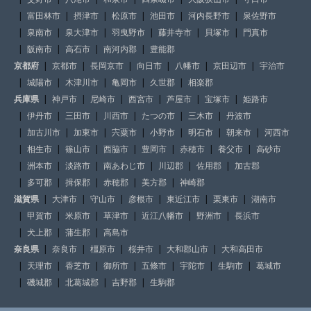
富田林市
摂津市
松原市
池田市
河内長野市
泉佐野市
泉南市
泉大津市
羽曳野市
藤井寺市
貝塚市
門真市
阪南市
高石市
南河内郡
豊能郡
京都府
京都市
長岡京市
向日市
八幡市
京田辺市
宇治市
城陽市
木津川市
亀岡市
久世郡
相楽郡
兵庫県
神戸市
尼崎市
西宮市
芦屋市
宝塚市
姫路市
伊丹市
三田市
川西市
たつの市
三木市
丹波市
加古川市
加東市
宍粟市
小野市
明石市
朝来市
河西市
相生市
篠山市
西脇市
豊岡市
赤穂市
養父市
高砂市
洲本市
淡路市
南あわじ市
川辺郡
佐用郡
加古郡
多可郡
揖保郡
赤穂郡
美方郡
神崎郡
滋賀県
大津市
守山市
彦根市
東近江市
栗東市
湖南市
甲賀市
米原市
草津市
近江八幡市
野洲市
長浜市
犬上郡
蒲生郡
高島市
奈良県
奈良市
橿原市
桜井市
大和郡山市
大和高田市
天理市
香芝市
御所市
五條市
宇陀市
生駒市
葛城市
磯城郡
北葛城郡
吉野郡
生駒郡