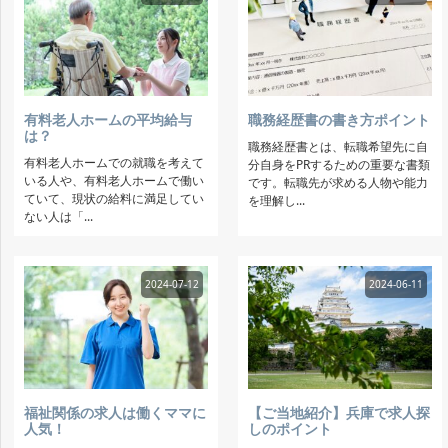
有料老人ホームの平均給与
職務経歴書の書き方ポイント
は？
職務経歴書とは、転職希望先に自
有料老人ホームでの就職を考えて
分自身をPRするための重要な書類
いる人や、有料老人ホームで働い
です。転職先が求める人物や能力
ていて、現状の給料に満足してい
を理解し...
ない人は「...
2024-07-12
2024-06-11
福祉関係の求人は働くママに
【ご当地紹介】兵庫で求人探
人気！
しのポイント