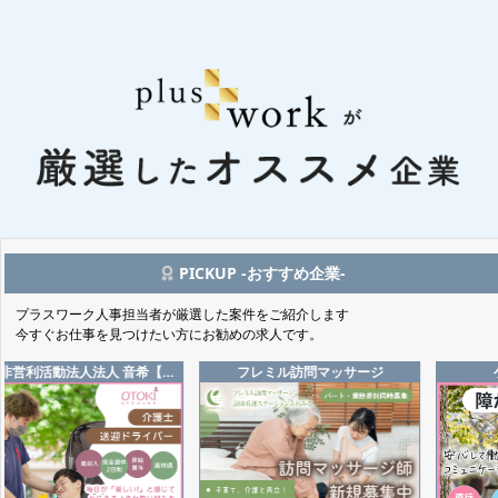
PICKUP -おすすめ企業-
プラスワーク人事担当者が厳選した案件をご紹介します
今すぐお仕事を見つけたい方にお勧めの求人です。
非営利活動法人法人 音希【…
フレミル訪問マッサージ