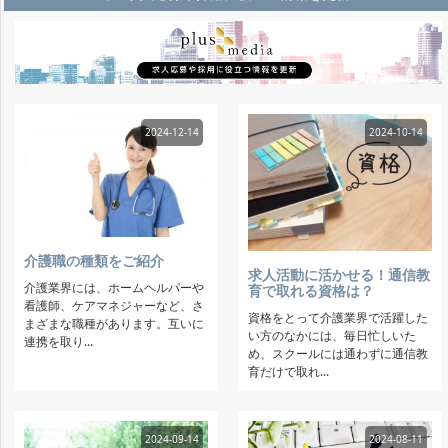
2024-12-14
2024-10-14
介護職の種類をご紹介
求人活動に活かせる！通信教
介護業界には、ホームヘルパーや
育で取れる資格は？
看護師、ケアマネジャーなど、さ
資格をとって介護業界で活躍した
まざまな職種があります。互いに
い方のなかには、毎日忙しいた
連携を取り...
め、スクールには通わずに通信教
育だけで取れ...
2024-09-14
2024-08-11