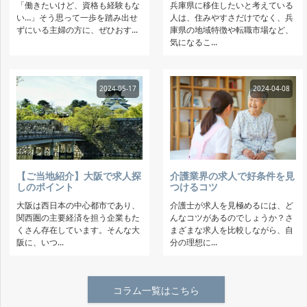
「働きたいけど、資格も経験もな
兵庫県に移住したいと考えている
い…」そう思って一歩を踏み出せ
人は、住みやすさだけでなく、兵
ずにいる主婦の方に、ぜひおす...
庫県の地域特徴や転職市場など、
気になるこ...
2024-05-17
2024-04-08
【ご当地紹介】大阪で求人探
介護業界の求人で好条件を見
しのポイント
つけるコツ
大阪は西日本の中心都市であり、
介護士が求人を見極めるには、ど
関西圏の主要経済を担う企業もた
んなコツがあるのでしょうか？さ
くさん存在しています。そんな大
まざまな求人を比較しながら、自
阪に、いつ...
分の理想に...
コラム一覧はこちら