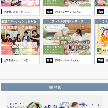
介護士、送迎ドライバ…
職種
訪問マッサージ（あん…
職種
介
問看護ステーションふれみる
フレミル訪問マッサージ
【パ
訪問看護スタッフ（正…
職種
訪問マッサージ（あん…
職種
認
特集