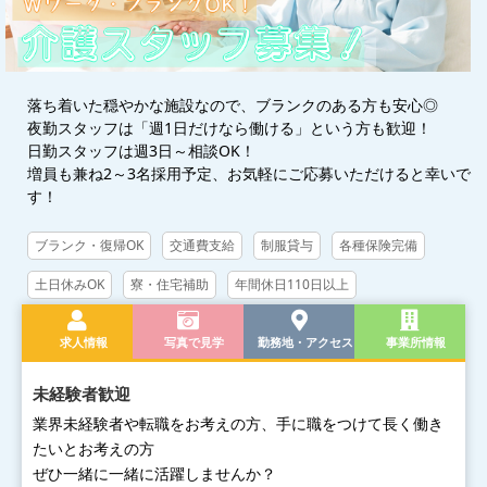
落ち着いた穏やかな施設なので、ブランクのある方も安心◎
夜勤スタッフは「週1日だけなら働ける」という方も歓迎！
日勤スタッフは週3日～相談OK！
増員も兼ね2～3名採用予定、お気軽にご応募いただけると幸いで
す！
ブランク・復帰OK
交通費支給
制服貸与
各種保険完備
土日休みOK
寮・住宅補助
年間休日110日以上
求人情報
写真で見学
勤務地・アクセス
事業所情報
未経験者歓迎
業界未経験者や転職をお考えの方、手に職をつけて長く働き
たいとお考えの方
ぜひ一緒に一緒に活躍しませんか？