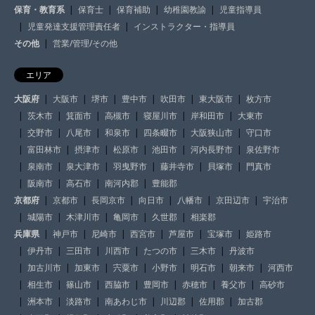
保育・教育系
保育士
保育補助
幼稚園教諭
児童指導員
児童発達支援管理責任者
インストラクター・指導員
その他
営業/管理/その他
エリア
大阪府
大阪市
堺市
豊中市
吹田市
東大阪市
枚方市
茨木市
箕面市
高槻市
寝屋川市
岸和田市
大東市
交野市
八尾市
和泉市
四条畷市
大阪狭山市
守口市
富田林市
摂津市
松原市
池田市
河内長野市
泉佐野市
泉南市
泉大津市
羽曳野市
藤井寺市
貝塚市
門真市
阪南市
高石市
南河内郡
豊能郡
京都府
京都市
長岡京市
向日市
八幡市
京田辺市
宇治市
城陽市
木津川市
亀岡市
久世郡
相楽郡
兵庫県
神戸市
尼崎市
西宮市
芦屋市
宝塚市
姫路市
伊丹市
三田市
川西市
たつの市
三木市
丹波市
加古川市
加東市
宍粟市
小野市
明石市
朝来市
河西市
相生市
篠山市
西脇市
豊岡市
赤穂市
養父市
高砂市
洲本市
淡路市
南あわじ市
川辺郡
佐用郡
加古郡