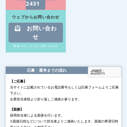
2431
一切の営業電話はお断りしておりま
ウェブからお問い合わせ
す。
お問い合わ
せ
簡単ステップですぐ問い合わせ
応募・選考までの流れ
掲載ID：
dm200915
【ご応募】
当サイトに記載されているお電話番号もしくは応募フォームよりご応募
下さい。
企業担当者様より折り返しご連絡が参ります。
【面接】
採用担当者による面接を行います。
※面接日程などについて担当者よりご連絡いたします。面接の希望日時