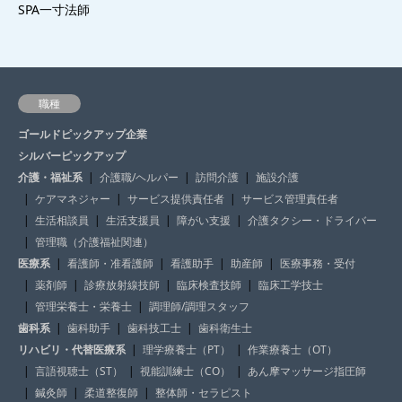
SPA一寸法師
職種
ゴールドピックアップ企業
シルバーピックアップ
介護・福祉系
介護職/ヘルパー
訪問介護
施設介護
ケアマネジャー
サービス提供責任者
サービス管理責任者
生活相談員
生活支援員
障がい支援
介護タクシー・ドライバー
管理職（介護福祉関連）
医療系
看護師・准看護師
看護助手
助産師
医療事務・受付
薬剤師
診療放射線技師
臨床検査技師
臨床工学技士
管理栄養士・栄養士
調理師/調理スタッフ
歯科系
歯科助手
歯科技工士
歯科衛生士
リハビリ・代替医療系
理学療養士（PT）
作業療養士（OT）
言語視聴士（ST）
視能訓練士（CO）
あん摩マッサージ指圧師
鍼灸師
柔道整復師
整体師・セラピスト