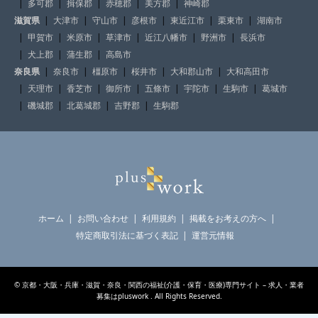
多可郡
揖保郡
赤穂郡
美方郡
神崎郡
滋賀県
大津市
守山市
彦根市
東近江市
栗東市
湖南市
甲賀市
米原市
草津市
近江八幡市
野洲市
長浜市
犬上郡
蒲生郡
高島市
奈良県
奈良市
橿原市
桜井市
大和郡山市
大和高田市
天理市
香芝市
御所市
五條市
宇陀市
生駒市
葛城市
磯城郡
北葛城郡
吉野郡
生駒郡
ホーム
お問い合わせ
利用規約
掲載をお考えの方へ
特定商取引法に基づく表記
運営元情報
©
京都・大阪・兵庫・滋賀・奈良・関西の福祉(介護・保育・医療)専門サイト – 求人・業者
募集はpluswork
. All Rights Reserved.