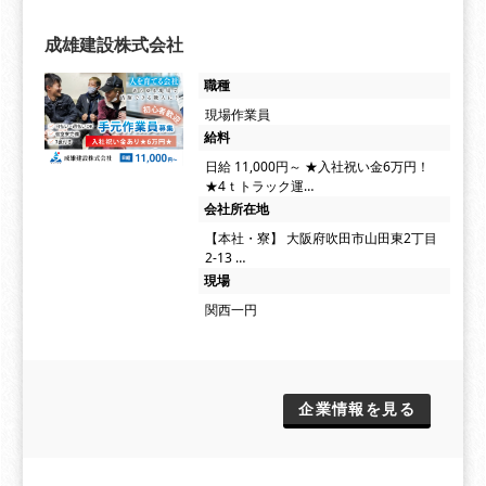
成雄建設株式会社
職種
現場作業員
給料
日給 11,000円～ ★入社祝い金6万円！
★4ｔトラック運…
会社所在地
【本社・寮】 大阪府吹田市山田東2丁目
2-13 …
現場
関西一円
企業情報を見る