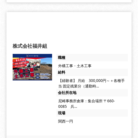
株式会社福井組
職種
外構工事・土木工事
給料
【経験者】 月給 300,000円～＋各種手
当 固定残業分（通勤時…
会社所在地
尼崎事務所倉庫：集合場所 〒660-
0085 兵…
現場
関西一円