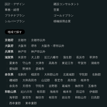
設計・デザイン
建設コンサルタント
事務・経理
営業
プラチナプラン
ゴールドプラン
シルバープラン
積極採用企業
地域で探す
京都府
京都市
京都市以外
大阪府
大阪市
堺市
大阪市・堺市以外
兵庫県
神戸市
神戸市以外
滋賀県
米原市
犬上郡
近江八幡市
蒲生郡
長浜市
草津市
栗東市
守山市
大津市
高島市
東近江市
甲賀市
湖南市
愛知郡
野洲市
彦根市
奈良県
生駒市
橿原市
大和郡山市
北葛城郡
宇陀郡
生駒郡
磯城郡
大和高田市
山辺郡
香芝市
高市郡
桜井市
奈良市
天理市
宇陀市
吉野郡
葛城市
御所市
五條市
和歌山県
紀の川市
有田郡
海南市
橋本市
田辺市
伊都郡
海草郡
新宮市
御坊市
有田市
岩出市
和歌山市
日高郡
西牟婁郡
東牟婁郡