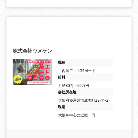
株式会社ウメケン
職種
・内装工 ・LGSボード
給料
月給30万～60万円
会社所在地
大阪府寝屋川市成美町28-41-2F
現場
大阪を中心に近畿一円