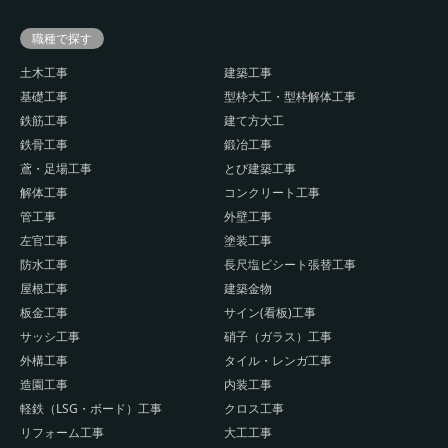
職種で探す
土木工事
建築工事
基礎工事
型枠大工・型枠解体工事
鉄筋工事
建て方大工
鉄骨工事
鍛冶工事
鳶・足場工事
とび建築工事
解体工事
コンクリート工事
管工事
外壁工事
左官工事
塗装工事
防水工事
長尺塩ビシート張替工事
屋根工事
建築金物
板金工事
サイン(看板)工事
サッシ工事
硝子（ガラス）工事
外構工事
タイル・レンガ工事
造園工事
内装工事
軽鉄（LSG・ボード）工事
クロス工事
リフォーム工事
大工工事