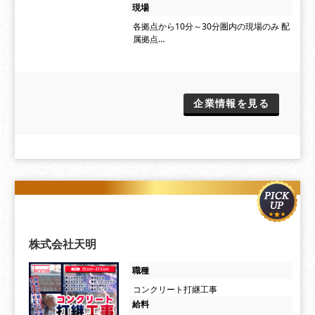
現場
各拠点から10分～30分圏内の現場のみ 配
属拠点…
企業情報を見る
株式会社天明
職種
コンクリート打継工事
給料