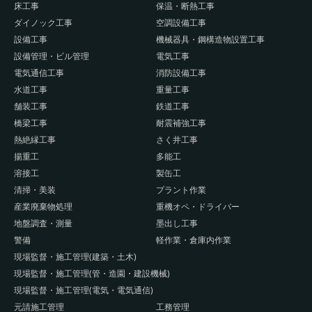
床工事
保温・断熱工事
ダイノック工事
空調設備工事
設備工事
機械器具・鋼構造物設置工事
設備管理・ビル管理
電気工事
電気通信工事
消防設備工事
水道工事
重量工事
舗装工事
鉄道工事
橋梁工事
耐震補強工事
熱絶縁工事
さく井工事
揚重工
多能工
溶接工
製缶工
清掃・美装
プラント作業
産業廃棄物処理
重機オペ・ドライバー
地盤調査・測量
墨出し工事
警備
軽作業・倉庫内作業
現場監督・施工管理(建築・土木)
現場監督・施工管理(管・造園・建設機械)
現場監督・施工管理(電気・電気通信)
元請施工管理
工務管理