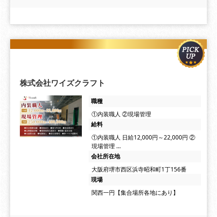
株式会社ワイズクラフト
職種
①内装職人 ②現場管理
給料
①内装職人 日給12,000円～22,000円 ②
現場管理 …
会社所在地
大阪府堺市西区浜寺昭和町1丁156番
現場
関西一円【集合場所各地にあり】