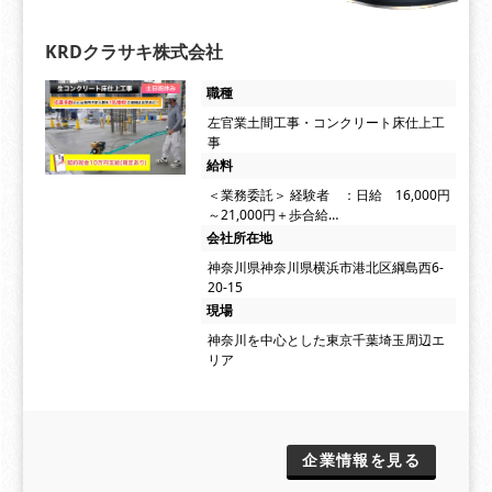
KRDクラサキ株式会社
職種
左官業土間工事・コンクリート床仕上工
事
給料
＜業務委託＞ 経験者 ：日給 16,000円
～21,000円＋歩合給…
会社所在地
神奈川県神奈川県横浜市港北区綱島西6-
20-15
現場
神奈川を中心とした東京千葉埼玉周辺エ
リア
企業情報を見る