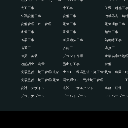
大工工事
床工事
保温・断熱工
空調設備工事
設備工事
機械器具・鋼
設備管理・ビル管理
電気工事
電気通信工事
水道工事
重量工事
舗装工事
橋梁工事
耐震補強工事
熱絶縁工事
揚重工
多能工
溶接工
清掃・美装
プラント作業
産業廃棄物処
地盤調査・測量
墨出し工事
警備
現場監督・施工管理(建築・土木)
現場監督・施工管理(管・造園・建
現場監督・施工管理(電気・電気通信)
元請施工管理
設計・デザイン
建設コンサルタント
事務・経理
プラチナプラン
ゴールドプラン
シルバープラ