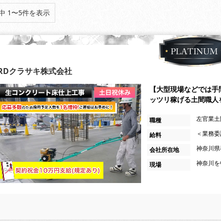
中 1〜5件を表示
RDクラサキ株式会社
【大型現場などでは手
ッツリ稼げる土間職人
左官業土
職種
＜業務委託
給料
神奈川県
会社所在地
神奈川を
現場