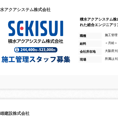
水アクアシステム株式会社
積水アクアシステム株
れた総合エンジニアリ
施工管理
職種
＜月給＞ 
給料
大阪府大
会社所在地
所属は大
現場
雄建設株式会社