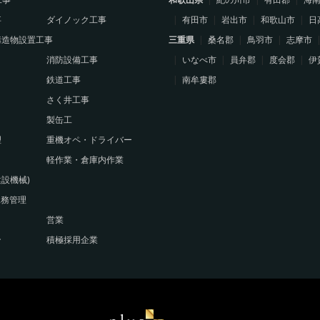
事
ダイノック工事
有田市
岩出市
和歌山市
日
構造物設置工事
三重県
桑名郡
鳥羽市
志摩市
消防設備工事
いなべ市
員弁郡
度会郡
伊
鉄道工事
南牟婁郡
さく井工事
製缶工
理
重機オペ・ドライバー
軽作業・倉庫内作業
設機械)
工務管理
営業
ン
積極採用企業