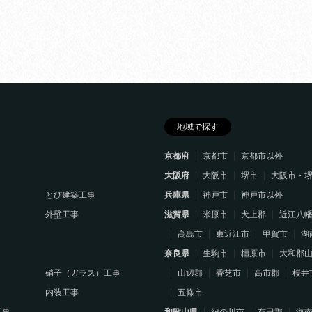
地域で探す
京都府
京都市
京都市以外
大阪府
大阪市
堺市
大阪市・
とび建築工事
兵庫県
神戸市
神戸市以外
外壁工事
滋賀県
米原市
犬上郡
近江八
高島市
東近江市
甲賀市
湖
奈良県
生駒市
橿原市
大和郡
硝子（ガラス）工事
山辺郡
香芝市
高市郡
桜井
内装工事
五條市
工事
和歌山県
紀の川市
有田郡
海