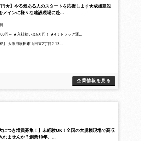
万円★】やる気ある人のスタートを応援します★成雄建設
をメインに様々な建設現場に赴…
員
,000円～ ★入社祝い金6万円！ ★4ｔトラック運…
寮】 大阪府吹田市山田東2丁目2-13 …
企業情報を見る
大につき増員募集！】未経験OK！全国の大規模現場で高収
入れませんか？創業10年。…