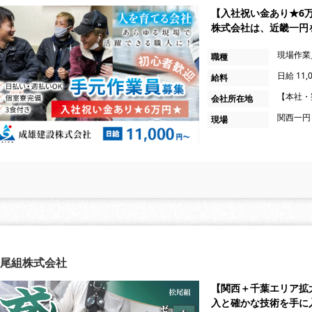
【入社祝い金あり★6
株式会社は、近畿一円
現場作業
職種
日給 11
給料
【本社・
会社所在地
関西一円
現場
尾組株式会社
【関西＋千葉エリア拡
入と確かな技術を手に