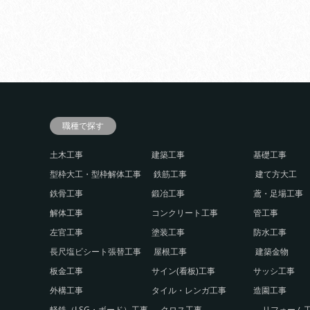
職種で探す
土木工事
建築工事
基礎工事
型枠大工・型枠解体工事
鉄筋工事
建て方大工
鉄骨工事
鍛冶工事
鳶・足場工事
解体工事
コンクリート工事
管工事
左官工事
塗装工事
防水工事
長尺塩ビシート張替工事
屋根工事
建築金物
板金工事
サイン(看板)工事
サッシ工事
外構工事
タイル・レンガ工事
造園工事
軽鉄（LSG・ボード）工事
クロス工事
リフォーム