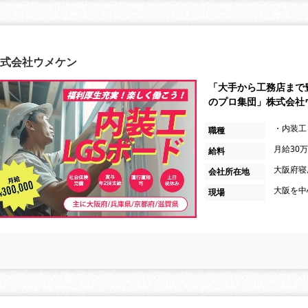
式会社ウメケン
「大手から工務店まで
のプロ集団」株式会社
・内装工
職種
月給30
給料
大阪府寝屋
会社所在地
大阪を中
現場