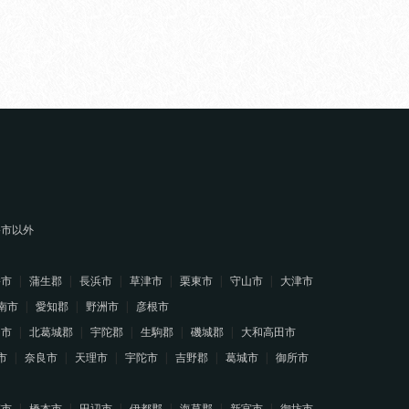
堺市以外
幡市
蒲生郡
長浜市
草津市
栗東市
守山市
大津市
南市
愛知郡
野洲市
彦根市
山市
北葛城郡
宇陀郡
生駒郡
磯城郡
大和高田市
市
奈良市
天理市
宇陀市
吉野郡
葛城市
御所市
南市
橋本市
田辺市
伊都郡
海草郡
新宮市
御坊市