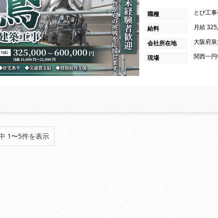
とび工事
職種
月給 325
給料
大阪府泉大
会社所在地
関西一円
現場
中 1〜5件を表示