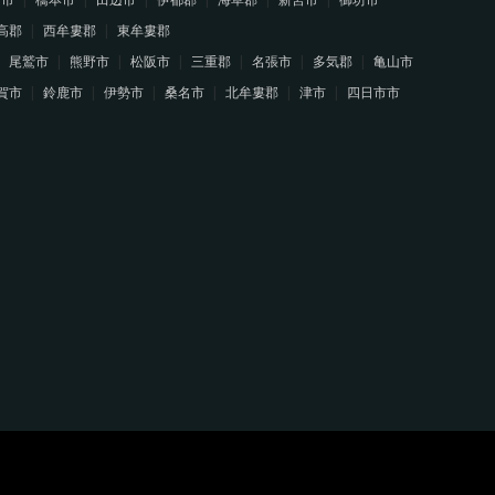
高郡
西牟婁郡
東牟婁郡
尾鷲市
熊野市
松阪市
三重郡
名張市
多気郡
亀山市
賀市
鈴鹿市
伊勢市
桑名市
北牟婁郡
津市
四日市市