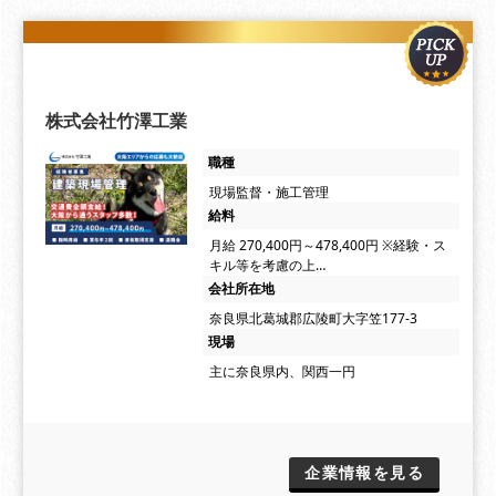
株式会社竹澤工業
職種
現場監督・施工管理
給料
月給 270,400円～478,400円 ※経験・ス
キル等を考慮の上…
会社所在地
奈良県北葛城郡広陵町大字笠177-3
現場
主に奈良県内、関西一円
企業情報を見る