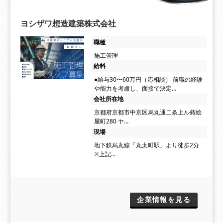
ヨシザワ想造建築株式会社
職種
施工管理
給料
●給与30〜60万円（応相談） 前職の経験
や能力を考慮し、面接で決定…
会社所在地
京都府京都市中京区烏丸通二条上ル蒔絵
屋町280 ヤ…
現場
地下鉄烏丸線「丸太町駅」より徒歩2分
※上記…
企業情報を見る