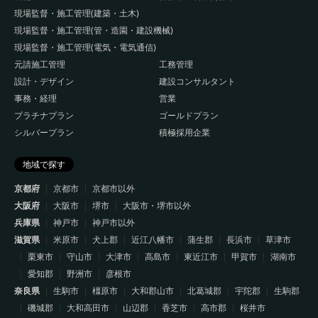
現場監督・施工管理(建築・土木)
現場監督・施工管理(管・造園・建設機械)
現場監督・施工管理(電気・電気通信)
元請施工管理
工務管理
設計・デザイン
建設コンサルタント
事務・経理
営業
プラチナプラン
ゴールドプラン
シルバープラン
積極採用企業
地域で探す
京都府
京都市
京都市以外
大阪府
大阪市
堺市
大阪市・堺市以外
兵庫県
神戸市
神戸市以外
滋賀県
米原市
犬上郡
近江八幡市
蒲生郡
長浜市
草津市
栗東市
守山市
大津市
高島市
東近江市
甲賀市
湖南市
愛知郡
野洲市
彦根市
奈良県
生駒市
橿原市
大和郡山市
北葛城郡
宇陀郡
生駒郡
磯城郡
大和高田市
山辺郡
香芝市
高市郡
桜井市