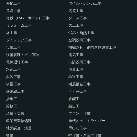
外構工事
タイル・レンガ工事
造園工事
内装工事
軽鉄（LSG・ボード）工事
クロス工事
リフォーム工事
大工工事
床工事
保温・断熱工事
ダイノック工事
空調設備工事
設備工事
機械器具・鋼構造物設置工事
設備管理・ビル管理
電気工事
電気通信工事
消防設備工事
水道工事
重量工事
舗装工事
鉄道工事
橋梁工事
耐震補強工事
熱絶縁工事
さく井工事
揚重工
多能工
溶接工
製缶工
清掃・美装
プラント作業
産業廃棄物処理
重機オペ・ドライバー
地盤調査・測量
墨出し工事
警備
軽作業・倉庫内作業