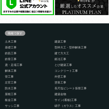
職種で探す
土木工事
建築工事
基礎工事
型枠大工・型枠解体工事
鉄筋工事
建て方大工
鉄骨工事
鍛冶工事
鳶・足場工事
とび建築工事
解体工事
コンクリート工事
管工事
外壁工事
左官工事
塗装工事
防水工事
長尺塩ビシート張替工事
屋根工事
建築金物
板金工事
サイン(看板)工事
サッシ工事
硝子（ガラス）工事