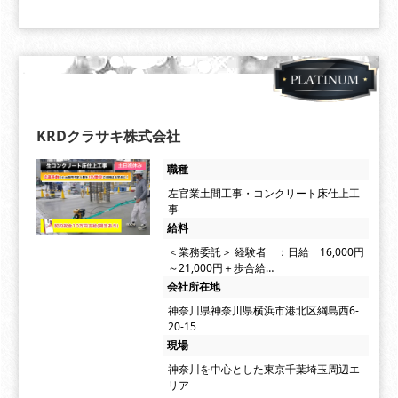
KRDクラサキ株式会社
職種
左官業土間工事・コンクリート床仕上工
事
給料
＜業務委託＞ 経験者 ：日給 16,000円
～21,000円＋歩合給…
会社所在地
神奈川県神奈川県横浜市港北区綱島西6-
20-15
現場
神奈川を中心とした東京千葉埼玉周辺エ
リア