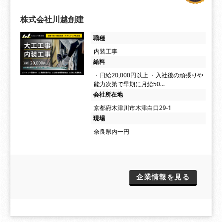
株式会社川越創建
職種
内装工事
給料
・日給20,000円以上 ・入社後の頑張りや
能力次第で早期に月給50…
会社所在地
京都府木津川市木津白口29-1
現場
奈良県内一円
企業情報を見る