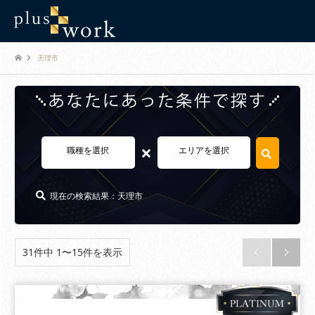
天理市
×
職種を選択
エリアを選択
現在の検索結果：天理市
31件中 1〜15件を表示

