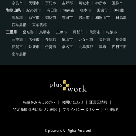
奈良市
天理市
宇陀市
吉野郡
葛城市
御所市
五條市
和歌山県
紀の川市
有田郡
海南市
橋本市
田辺市
伊都郡
海草郡
新宮市
御坊市
有田市
岩出市
和歌山市
日高郡
西牟婁郡
東牟婁郡
三重県
桑名郡
鳥羽市
志摩市
尾鷲市
熊野市
松阪市
三重郡
名張市
多気郡
亀山市
いなべ市
員弁郡
度会郡
伊賀市
鈴鹿市
伊勢市
桑名市
北牟婁郡
津市
四日市市
南牟婁郡
掲載をお考えの方へ
お問い合わせ
運営元情報
特定商取引法に基づく表記
プライバシーポリシー
利用規約
©
pluswork
. All Rights Reserved.