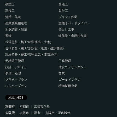
揚重工
多能工
溶接工
製缶工
清掃・美装
プラント作業
産業廃棄物処理
重機オペ・ドライバー
地盤調査・測量
墨出し工事
警備
軽作業・倉庫内作業
現場監督・施工管理(建築・土木)
現場監督・施工管理(管・造園・建設機械)
現場監督・施工管理(電気・電気通信)
元請施工管理
工務管理
設計・デザイン
建設コンサルタント
事務・経理
営業
プラチナプラン
ゴールドプラン
シルバープラン
積極採用企業
地域で探す
京都府
京都市
京都市以外
大阪府
大阪市
堺市
大阪市・堺市以外