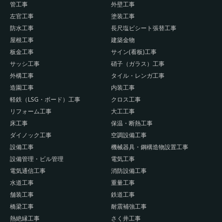
管工事
外壁工事
左官工事
塗装工事
防水工事
長尺塩ビシート張替工事
屋根工事
建築金物
板金工事
サイン(看板)工事
サッシ工事
硝子（ガラス）工事
外構工事
タイル・レンガ工事
造園工事
内装工事
軽鉄（LSG・ボード）工事
クロス工事
リフォーム工事
大工工事
床工事
保温・断熱工事
ダイノック工事
空調設備工事
設備工事
機械器具・鋼構造物設置工事
設備管理・ビル管理
電気工事
電気通信工事
消防設備工事
水道工事
重量工事
舗装工事
鉄道工事
橋梁工事
耐震補強工事
熱絶縁工事
さく井工事