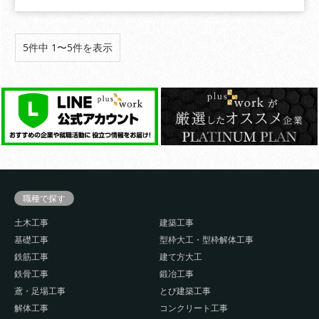
5件中 1〜5件を表示
職種で探す
土木工事
建築工事
基礎工事
型枠大工・型枠解体工事
鉄筋工事
建て方大工
鉄骨工事
鍛冶工事
鳶・足場工事
とび建築工事
解体工事
コンクリート工事