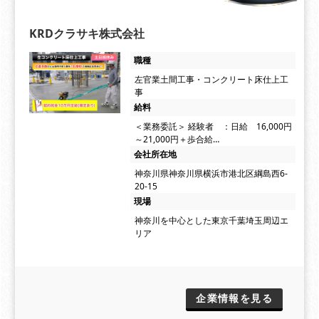
KRDクラサキ株式会社
職種
左官業土間工事・コンクリート床仕上工
事
給料
＜業務委託＞ 経験者 ：日給 16,000円
～21,000円＋歩合給…
会社所在地
神奈川県神奈川県横浜市港北区綱島西6-
20-15
現場
神奈川を中心とした東京千葉埼玉周辺エ
リア
企業情報を見る