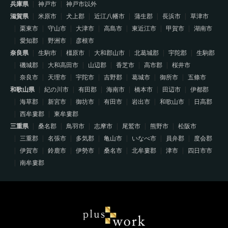
兵庫県
神戸市
神戸市以外
滋賀県
米原市
犬上郡
近江八幡市
蒲生郡
長浜市
草津市
栗東市
守山市
大津市
高島市
東近江市
甲賀市
湖南市
愛知郡
野洲市
彦根市
奈良県
生駒市
橿原市
大和郡山市
北葛城郡
宇陀郡
生駒郡
磯城郡
大和高田市
山辺郡
香芝市
高市郡
桜井市
奈良市
天理市
宇陀市
吉野郡
葛城市
御所市
五條市
和歌山県
紀の川市
有田郡
海南市
橋本市
田辺市
伊都郡
海草郡
新宮市
御坊市
有田市
岩出市
和歌山市
日高郡
西牟婁郡
東牟婁郡
三重県
桑名郡
鳥羽市
志摩市
尾鷲市
熊野市
松阪市
三重郡
名張市
多気郡
亀山市
いなべ市
員弁郡
度会郡
伊賀市
鈴鹿市
伊勢市
桑名市
北牟婁郡
津市
四日市市
南牟婁郡