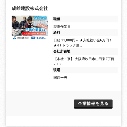
成雄建設株式会社
職種
現場作業員
給料
日給 11,000円～ ★入社祝い金6万円！
★4ｔトラック運…
会社所在地
【本社・寮】 大阪府吹田市山田東2丁目
2-13 …
現場
関西一円
企業情報を見る