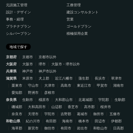
元請施工管理
工務管理
設計・デザイン
建設コンサルタント
事務・経理
営業
プラチナプラン
ゴールドプラン
シルバープラン
積極採用企業
地域で探す
京都府
京都市
京都市以外
大阪府
大阪市
堺市
大阪市・堺市以外
兵庫県
神戸市
神戸市以外
滋賀県
米原市
犬上郡
近江八幡市
蒲生郡
長浜市
草津市
栗東市
守山市
大津市
高島市
東近江市
甲賀市
湖南市
愛知郡
野洲市
彦根市
奈良県
生駒市
橿原市
大和郡山市
北葛城郡
宇陀郡
生駒郡
磯城郡
大和高田市
山辺郡
香芝市
高市郡
桜井市
奈良市
天理市
宇陀市
吉野郡
葛城市
御所市
五條市
和歌山県
紀の川市
有田郡
海南市
橋本市
田辺市
伊都郡
海草郡
新宮市
御坊市
有田市
岩出市
和歌山市
日高郡