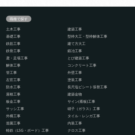
職種で探す
土木工事
建築工事
基礎工事
型枠大工・型枠解体工事
鉄筋工事
建て方大工
鉄骨工事
鍛冶工事
鳶・足場工事
とび建築工事
解体工事
コンクリート工事
管工事
外壁工事
左官工事
塗装工事
防水工事
長尺塩ビシート張替工事
屋根工事
建築金物
板金工事
サイン(看板)工事
サッシ工事
硝子（ガラス）工事
外構工事
タイル・レンガ工事
造園工事
内装工事
軽鉄（LSG・ボード）工事
クロス工事