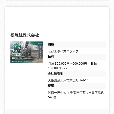
松尾組株式会社
職種
とび工事作業スタッフ
給料
月給 325,000円〜600,000円 （日給
13,000円〜22…
会社所在地
大阪府泉大津市末広町 1-4-14
現場
関西一円中心 ＋千葉県印西市吉田字馬込
546番 …