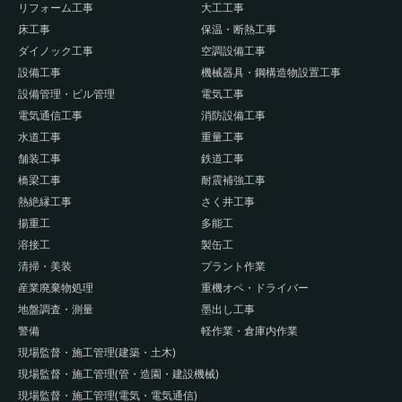
リフォーム工事
大工工事
床工事
保温・断熱工事
ダイノック工事
空調設備工事
設備工事
機械器具・鋼構造物設置工事
設備管理・ビル管理
電気工事
電気通信工事
消防設備工事
水道工事
重量工事
舗装工事
鉄道工事
橋梁工事
耐震補強工事
熱絶縁工事
さく井工事
揚重工
多能工
溶接工
製缶工
清掃・美装
プラント作業
産業廃棄物処理
重機オペ・ドライバー
地盤調査・測量
墨出し工事
警備
軽作業・倉庫内作業
現場監督・施工管理(建築・土木)
現場監督・施工管理(管・造園・建設機械)
現場監督・施工管理(電気・電気通信)