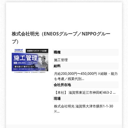
株式会社明光（ENEOSグループ／NIPPOグルー
プ）
職種
施工管理
給料
月給200,000円〜450,000円 ※経験・能力
を考慮／残業代別…
会社所在地
【本社】 滋賀県東近江市神田町463-2 …
現場
株式会社明光 滋賀県大津市膳所1-1-30
※…