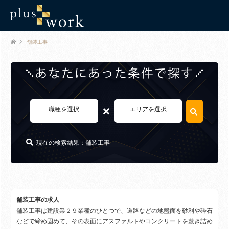
舗装工事
×
職種を選択
エリアを選択
現在の検索結果：舗装工事
舗装工事の求人
舗装工事は建設業２９業種のひとつで、道路などの地盤面を砂利や砕石
などで締め固めて、その表面にアスファルトやコンクリートを敷き詰め