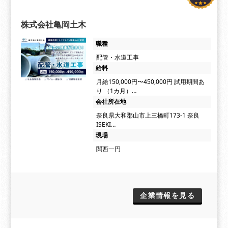
株式会社亀岡土木
職種
配管・水道工事
給料
月給150,000円〜450,000円 試用期間あ
り （1カ月）…
会社所在地
奈良県大和郡山市上三橋町173-1 奈良
ISEKI…
現場
関西一円
企業情報を見る