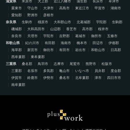
滋賀県
米原市
犬上郡
近江八幡市
蒲生郡
長浜市
草津市
栗東市
守山市
大津市
高島市
東近江市
甲賀市
湖南市
愛知郡
野洲市
彦根市
奈良県
生駒市
橿原市
大和郡山市
北葛城郡
宇陀郡
生駒郡
磯城郡
大和高田市
山辺郡
香芝市
高市郡
桜井市
奈良市
天理市
宇陀市
吉野郡
葛城市
御所市
五條市
和歌山県
紀の川市
有田郡
海南市
橋本市
田辺市
伊都郡
海草郡
新宮市
御坊市
有田市
岩出市
和歌山市
日高郡
西牟婁郡
東牟婁郡
三重県
桑名郡
鳥羽市
志摩市
尾鷲市
熊野市
松阪市
三重郡
名張市
多気郡
亀山市
いなべ市
員弁郡
度会郡
伊賀市
鈴鹿市
伊勢市
桑名市
北牟婁郡
津市
四日市市
南牟婁郡