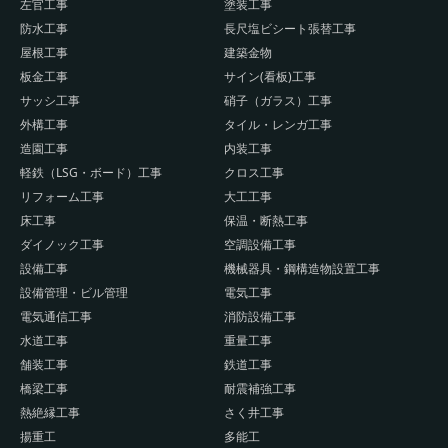
左官工事
塗装工事
防水工事
長尺塩ビシート張替工事
屋根工事
建築金物
板金工事
サイン(看板)工事
サッシ工事
硝子（ガラス）工事
外構工事
タイル・レンガ工事
造園工事
内装工事
軽鉄（LSG・ボード）工事
クロス工事
リフォーム工事
大工工事
床工事
保温・断熱工事
ダイノック工事
空調設備工事
設備工事
機械器具・鋼構造物設置工事
設備管理・ビル管理
電気工事
電気通信工事
消防設備工事
水道工事
重量工事
舗装工事
鉄道工事
橋梁工事
耐震補強工事
熱絶縁工事
さく井工事
揚重工
多能工