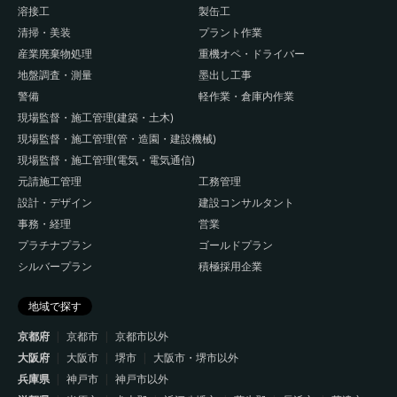
溶接工
製缶工
清掃・美装
プラント作業
産業廃棄物処理
重機オペ・ドライバー
地盤調査・測量
墨出し工事
警備
軽作業・倉庫内作業
現場監督・施工管理(建築・土木)
現場監督・施工管理(管・造園・建設機械)
現場監督・施工管理(電気・電気通信)
元請施工管理
工務管理
設計・デザイン
建設コンサルタント
事務・経理
営業
プラチナプラン
ゴールドプラン
シルバープラン
積極採用企業
地域で探す
京都府
京都市
京都市以外
大阪府
大阪市
堺市
大阪市・堺市以外
兵庫県
神戸市
神戸市以外