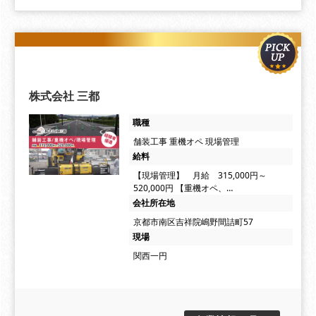
株式会社 三都
職種
舗装工事 重機オペ 現場管理
給料
【現場管理】 月給 315,000円～
520,000円 【重機オペ、…
会社所在地
京都市南区吉祥院嶋野間詰町57
現場
関西一円