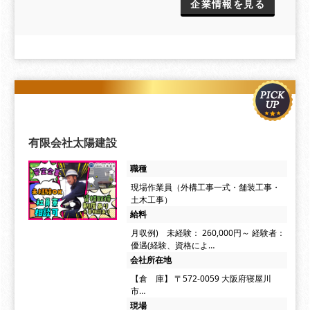
企業情報を見る
有限会社太陽建設
職種
現場作業員（外構工事一式・舗装工事・
土木工事）
給料
月収例) 未経験： 260,000円～ 経験者：
優遇(経験、資格によ…
会社所在地
【倉 庫】 〒572-0059 大阪府寝屋川
市…
現場