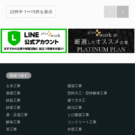
22件中 1〜15件を表示


職種で探す
土木工事
建築工事
基礎工事
型枠大工・型枠解体工事
鉄筋工事
建て方大工
鉄骨工事
鍛冶工事
鳶・足場工事
とび建築工事
解体工事
コンクリート工事
管工事
外壁工事