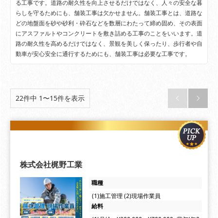
る工事です。道路の耐久性を向上させるだけではなく、人々の安全な暮
らしを守るためにも、舗装工事は欠かせません。舗装工事とは、道路な
どの地盤面を砂や砂利・砕石などを数層にわたって締め固め、その表面
にアスファルトやコンクリートを敷き詰める工事のことをいいます。道
路の耐久性を高めるだけではなく、景観を美しく保ったり、歩行者や自
動車が安心安全に通行するためにも、舗装工事は必要な工事です。
22件中 1〜15件を表示


株式会社梶野工業
職種
(1)施工管理 (2)現場作業員
給料