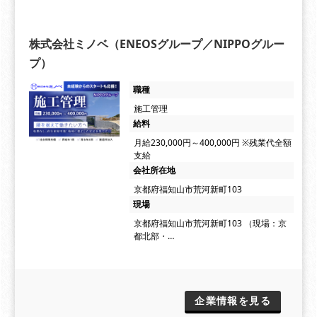
株式会社ミノベ（ENEOSグループ／NIPPOグルー
プ）
職種
施工管理
給料
月給230,000円～400,000円 ※残業代全額
支給
会社所在地
京都府福知山市荒河新町103
現場
京都府福知山市荒河新町103 （現場：京
都北部・…
企業情報を見る