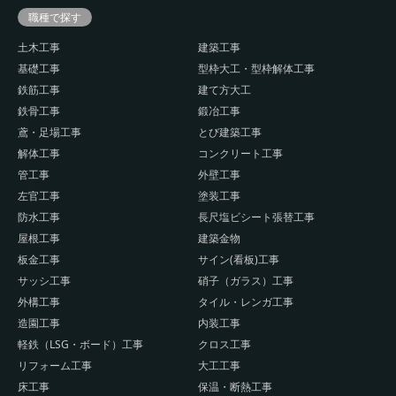
職種で探す
土木工事
建築工事
基礎工事
型枠大工・型枠解体工事
鉄筋工事
建て方大工
鉄骨工事
鍛冶工事
鳶・足場工事
とび建築工事
解体工事
コンクリート工事
管工事
外壁工事
左官工事
塗装工事
防水工事
長尺塩ビシート張替工事
屋根工事
建築金物
板金工事
サイン(看板)工事
サッシ工事
硝子（ガラス）工事
外構工事
タイル・レンガ工事
造園工事
内装工事
軽鉄（LSG・ボード）工事
クロス工事
リフォーム工事
大工工事
床工事
保温・断熱工事