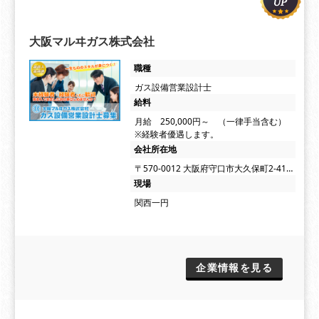
大阪マルヰガス株式会社
職種
ガス設備営業設計士
給料
月給 250,000円～ （一律手当含む）
※経験者優遇します。
会社所在地
〒570-0012 大阪府守口市大久保町2-41…
現場
関西一円
企業情報を見る