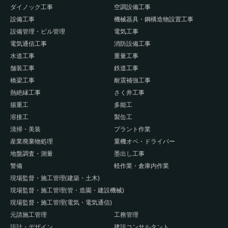
ダイノック工事
空調設備工事
設備工事
機械器具・鋼構造物設置工事
設備管理・ビル管理
電気工事
電気通信工事
消防設備工事
水道工事
重量工事
舗装工事
鉄道工事
橋梁工事
耐震補強工事
熱絶縁工事
さく井工事
揚重工
多能工
溶接工
製缶工
清掃・美装
プラント作業
産業廃棄物処理
重機オペ・ドライバー
地盤調査・測量
墨出し工事
警備
軽作業・倉庫内作業
現場監督・施工管理(建築・土木)
現場監督・施工管理(管・造園・建設機械)
現場監督・施工管理(電気・電気通信)
元請施工管理
工務管理
設計・デザイン
建設コンサルタント