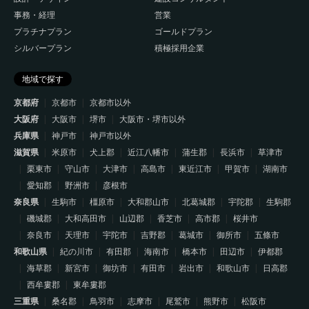
事務・経理
営業
プラチナプラン
ゴールドプラン
シルバープラン
積極採用企業
地域で探す
京都府
京都市
京都市以外
大阪府
大阪市
堺市
大阪市・堺市以外
兵庫県
神戸市
神戸市以外
滋賀県
米原市
犬上郡
近江八幡市
蒲生郡
長浜市
草津市
栗東市
守山市
大津市
高島市
東近江市
甲賀市
湖南市
愛知郡
野洲市
彦根市
奈良県
生駒市
橿原市
大和郡山市
北葛城郡
宇陀郡
生駒郡
磯城郡
大和高田市
山辺郡
香芝市
高市郡
桜井市
奈良市
天理市
宇陀市
吉野郡
葛城市
御所市
五條市
和歌山県
紀の川市
有田郡
海南市
橋本市
田辺市
伊都郡
海草郡
新宮市
御坊市
有田市
岩出市
和歌山市
日高郡
西牟婁郡
東牟婁郡
三重県
桑名郡
鳥羽市
志摩市
尾鷲市
熊野市
松阪市