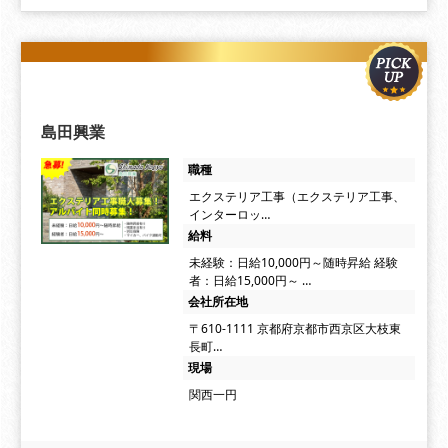
島田興業
職種
エクステリア工事（エクステリア工事、
インターロッ…
給料
未経験：日給10,000円～随時昇給 経験
者：日給15,000円～ …
会社所在地
〒610-1111 京都府京都市西京区大枝東
長町…
現場
関西一円