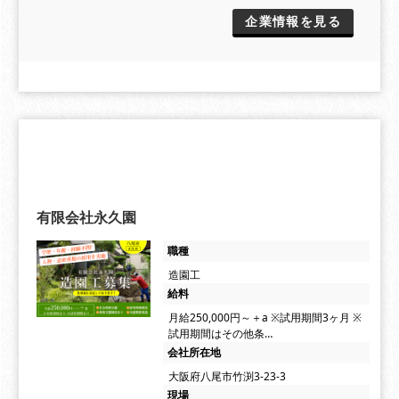
企業情報を見る
有限会社永久園
職種
造園工
給料
月給250,000円～＋a ※試用期間3ヶ月 ※
試用期間はその他条…
会社所在地
大阪府八尾市竹渕3-23-3
現場