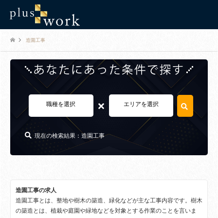
造園工事
×
職種を選択
エリアを選択
現在の検索結果：造園工事
造園工事の求人
造園工事とは、整地や樹木の築造、緑化などが主な工事内容です。樹木
の築造とは、植栽や庭園や緑地などを対象とする作業のことを言いま