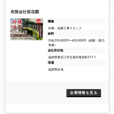
有限会社裕花園
職種
外構・造園工事スタッフ
給料
月給230,000円〜420,000円（経験・能力
考慮）
会社所在地
滋賀県東近江市五個荘竜田町577-1
現場
滋賀県全域
企業情報を見る