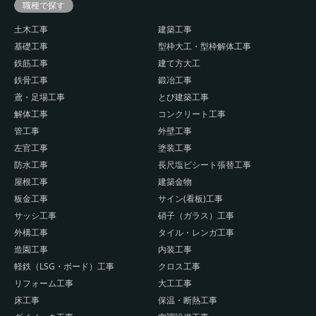
職種で探す
土木工事
建築工事
基礎工事
型枠大工・型枠解体工事
鉄筋工事
建て方大工
鉄骨工事
鍛冶工事
鳶・足場工事
とび建築工事
解体工事
コンクリート工事
管工事
外壁工事
左官工事
塗装工事
防水工事
長尺塩ビシート張替工事
屋根工事
建築金物
板金工事
サイン(看板)工事
サッシ工事
硝子（ガラス）工事
外構工事
タイル・レンガ工事
造園工事
内装工事
軽鉄（LSG・ボード）工事
クロス工事
リフォーム工事
大工工事
床工事
保温・断熱工事