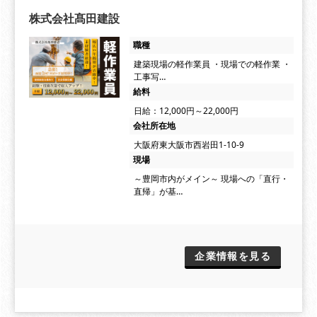
株式会社髙田建設
職種
建築現場の軽作業員 ・現場での軽作業 ・
工事写…
給料
日給：12,000円～22,000円
会社所在地
大阪府東大阪市西岩田1-10-9
現場
～豊岡市内がメイン～ 現場への「直行・
直帰」が基…
企業情報を見る