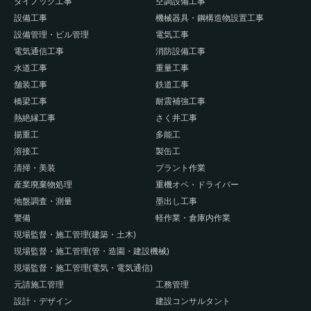
ダイノック工事
空調設備工事
設備工事
機械器具・鋼構造物設置工事
設備管理・ビル管理
電気工事
電気通信工事
消防設備工事
水道工事
重量工事
舗装工事
鉄道工事
橋梁工事
耐震補強工事
熱絶縁工事
さく井工事
揚重工
多能工
溶接工
製缶工
清掃・美装
プラント作業
産業廃棄物処理
重機オペ・ドライバー
地盤調査・測量
墨出し工事
警備
軽作業・倉庫内作業
現場監督・施工管理(建築・土木)
現場監督・施工管理(管・造園・建設機械)
現場監督・施工管理(電気・電気通信)
元請施工管理
工務管理
設計・デザイン
建設コンサルタント