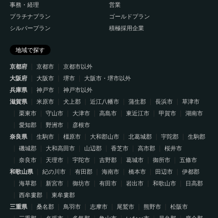
事務・経理
営業
プラチナプラン
ゴールドプラン
シルバープラン
積極採用企業
地域で探す
京都府
京都市
京都市以外
大阪府
大阪市
堺市
大阪市・堺市以外
兵庫県
神戸市
神戸市以外
滋賀県
米原市
犬上郡
近江八幡市
蒲生郡
長浜市
草津市
栗東市
守山市
大津市
高島市
東近江市
甲賀市
湖南市
愛知郡
野洲市
彦根市
奈良県
生駒市
橿原市
大和郡山市
北葛城郡
宇陀郡
生駒郡
磯城郡
大和高田市
山辺郡
香芝市
高市郡
桜井市
奈良市
天理市
宇陀市
吉野郡
葛城市
御所市
五條市
和歌山県
紀の川市
有田郡
海南市
橋本市
田辺市
伊都郡
海草郡
新宮市
御坊市
有田市
岩出市
和歌山市
日高郡
西牟婁郡
東牟婁郡
三重県
桑名郡
鳥羽市
志摩市
尾鷲市
熊野市
松阪市