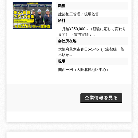
職種
建築施工管理／現場監督
給料
・月給¥350,000～（経験に応じて変わり
ます） ・賞与実績：…
会社所在地
大阪府茨木市春日5-5-46（JR京都線 茨
木駅か…
現場
関西一円（大阪北摂地区中心）
企業情報を見る