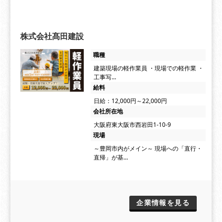
株式会社髙田建設
職種
建築現場の軽作業員 ・現場での軽作業 ・
工事写…
給料
日給：12,000円～22,000円
会社所在地
大阪府東大阪市西岩田1-10-9
現場
～豊岡市内がメイン～ 現場への「直行・
直帰」が基…
企業情報を見る