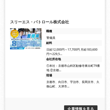
スリーエス・パトロール株式会社
職種
警備員
給料
日給12,000円～17,700円 月給183,600
円〜229,5…
会社所在地
①本社：京都市山科区勧修寺東出町79番
地 ②京都…
現場
京都市、向日市、宇治市、長岡京市、久
御山町、大津市…
企業情報を見る