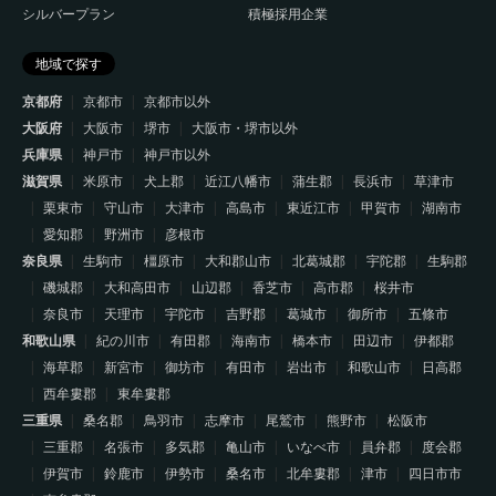
シルバープラン
積極採用企業
地域で探す
京都府
京都市
京都市以外
大阪府
大阪市
堺市
大阪市・堺市以外
兵庫県
神戸市
神戸市以外
滋賀県
米原市
犬上郡
近江八幡市
蒲生郡
長浜市
草津市
栗東市
守山市
大津市
高島市
東近江市
甲賀市
湖南市
愛知郡
野洲市
彦根市
奈良県
生駒市
橿原市
大和郡山市
北葛城郡
宇陀郡
生駒郡
磯城郡
大和高田市
山辺郡
香芝市
高市郡
桜井市
奈良市
天理市
宇陀市
吉野郡
葛城市
御所市
五條市
和歌山県
紀の川市
有田郡
海南市
橋本市
田辺市
伊都郡
海草郡
新宮市
御坊市
有田市
岩出市
和歌山市
日高郡
西牟婁郡
東牟婁郡
三重県
桑名郡
鳥羽市
志摩市
尾鷲市
熊野市
松阪市
三重郡
名張市
多気郡
亀山市
いなべ市
員弁郡
度会郡
伊賀市
鈴鹿市
伊勢市
桑名市
北牟婁郡
津市
四日市市