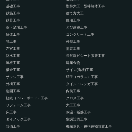
基礎工事
型枠大工・型枠解体工事
鉄筋工事
建て方大工
鉄骨工事
鍛冶工事
鳶・足場工事
とび建築工事
解体工事
コンクリート工事
管工事
外壁工事
左官工事
塗装工事
防水工事
長尺塩ビシート張替工事
屋根工事
建築金物
板金工事
サイン(看板)工事
サッシ工事
硝子（ガラス）工事
外構工事
タイル・レンガ工事
造園工事
内装工事
軽鉄（LSG・ボード）工事
クロス工事
リフォーム工事
大工工事
床工事
保温・断熱工事
ダイノック工事
空調設備工事
設備工事
機械器具・鋼構造物設置工事