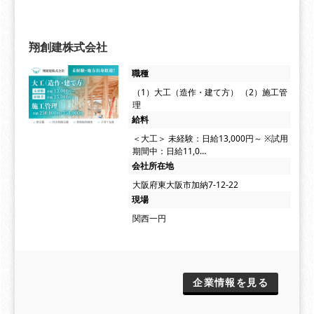
翔創建株式会社
職種
（1）大工（造作・建て方） （2）施工管
理
給料
＜大工＞ 未経験：日給13,000円～ ※試用
期間中：日給11,0…
会社所在地
大阪府東大阪市加納7-12-22
現場
関西一円
企業情報を見る