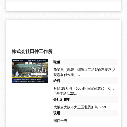
株式会社田仲工作所
職種
作業員（配管、鋼製加工品製作溶接及び
現場取付作業）…
給料
月給 28万円 ~ 60万円 固定残業代：なし
※基本給は23…
会社所在地
大阪府大阪市大正区北恩加島1-7-9
現場
関西一円