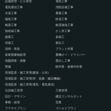
設備管理・ビル管理
電気工事
電気通信工事
消防設備工事
水道工事
重量工事
舗装工事
鉄道工事
橋梁工事
耐震補強工事
熱絶縁工事
さく井工事
揚重工
多能工
溶接工
製缶工
清掃・美装
プラント作業
産業廃棄物処理
重機オペ・ドライバー
地盤調査・測量
墨出し工事
警備
軽作業・倉庫内作業
現場監督・施工管理(建築・土木)
現場監督・施工管理(管・造園・建設機械)
現場監督・施工管理(電気・電気通信)
元請施工管理
工務管理
設計・デザイン
建設コンサルタント
事務・経理
営業
プラチナプラン
ゴールドプラン