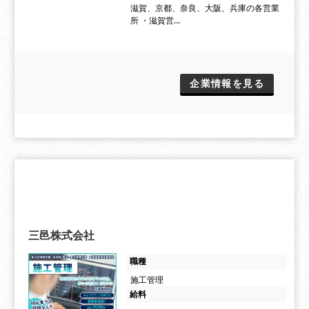
滋賀、京都、奈良、大阪、兵庫の各営業
所 ・滋賀営…
企業情報を見る
三邑株式会社
職種
施工管理
給料