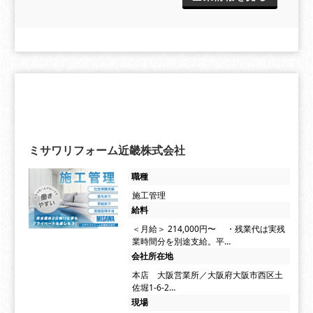
ミサワリフォーム近畿株式会社
職種
施工管理
給料
＜月給＞ 214,000円〜 ・残業代は実残
業時間分を別途支給。平…
会社所在地
本店 大阪営業所／大阪府大阪市西区土
佐堀1-6-2…
現場