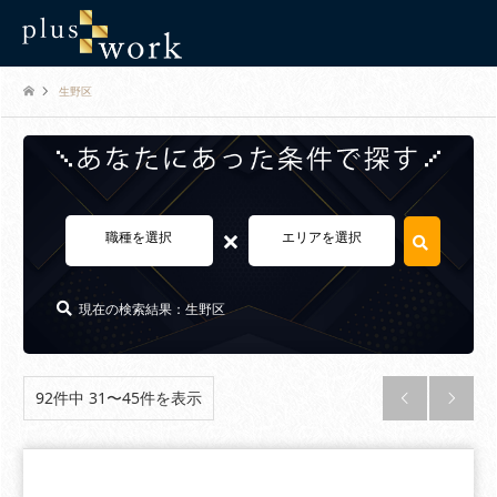
生野区
×
職種を選択
エリアを選択
現在の検索結果：生野区
92件中 31〜45件を表示

