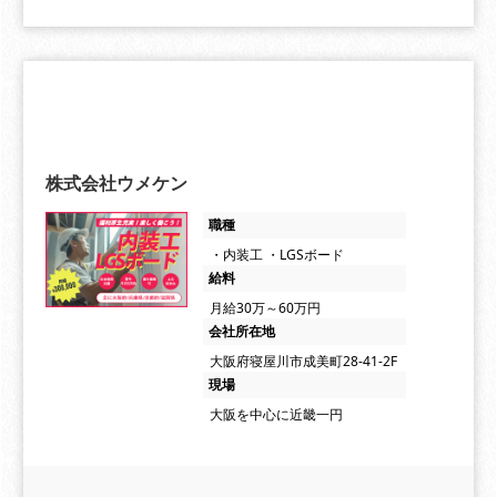
株式会社ウメケン
職種
・内装工 ・LGSボード
給料
月給30万～60万円
会社所在地
大阪府寝屋川市成美町28-41-2F
現場
大阪を中心に近畿一円