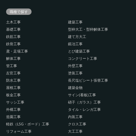
職種で探す
土木工事
建築工事
基礎工事
型枠大工・型枠解体工事
鉄筋工事
建て方大工
鉄骨工事
鍛冶工事
鳶・足場工事
とび建築工事
解体工事
コンクリート工事
管工事
外壁工事
左官工事
塗装工事
防水工事
長尺塩ビシート張替工事
屋根工事
建築金物
板金工事
サイン(看板)工事
サッシ工事
硝子（ガラス）工事
外構工事
タイル・レンガ工事
造園工事
内装工事
軽鉄（LSG・ボード）工事
クロス工事
リフォーム工事
大工工事