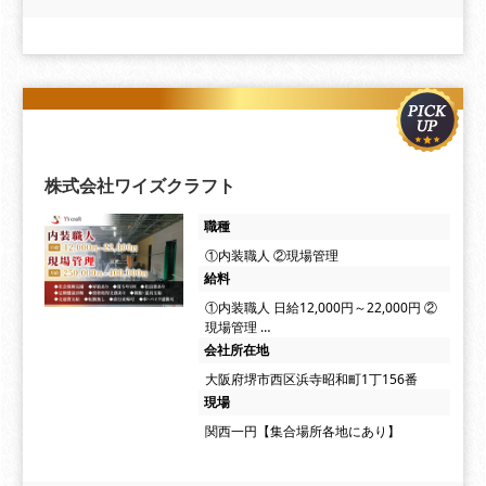
株式会社ワイズクラフト
職種
①内装職人 ②現場管理
給料
①内装職人 日給12,000円～22,000円 ②
現場管理 …
会社所在地
大阪府堺市西区浜寺昭和町1丁156番
現場
関西一円【集合場所各地にあり】