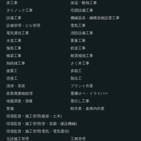
床工事
保温・断熱工事
ダイノック工事
空調設備工事
設備工事
機械器具・鋼構造物設置工事
設備管理・ビル管理
電気工事
電気通信工事
消防設備工事
水道工事
重量工事
舗装工事
鉄道工事
橋梁工事
耐震補強工事
熱絶縁工事
さく井工事
揚重工
多能工
溶接工
製缶工
清掃・美装
プラント作業
産業廃棄物処理
重機オペ・ドライバー
地盤調査・測量
墨出し工事
警備
軽作業・倉庫内作業
現場監督・施工管理(建築・土木)
現場監督・施工管理(管・造園・建設機械)
現場監督・施工管理(電気・電気通信)
元請施工管理
工務管理