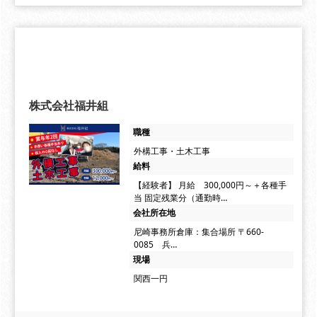
株式会社福井組
職種
外構工事・土木工事
給料
【経験者】 月給 300,000円～＋各種手
当 固定残業分（通勤時…
会社所在地
尼崎事務所倉庫：集合場所 〒660-
0085 兵…
現場
関西一円