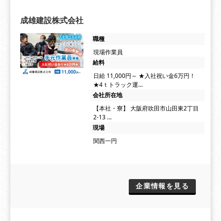
成雄建設株式会社
職種
現場作業員
給料
日給 11,000円～ ★入社祝い金6万円！
★4ｔトラック運…
会社所在地
【本社・寮】 大阪府吹田市山田東2丁目
2-13 …
現場
関西一円
企業情報を見る