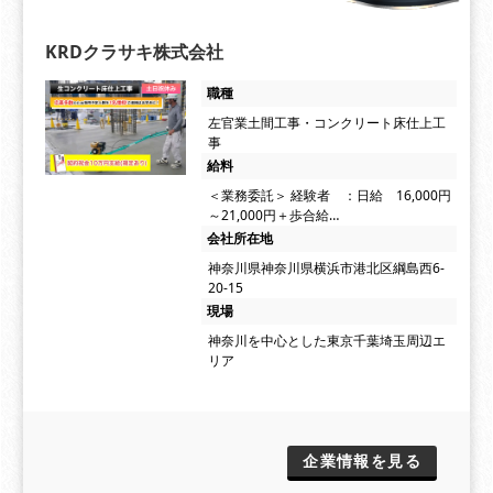
KRDクラサキ株式会社
職種
左官業土間工事・コンクリート床仕上工
事
給料
＜業務委託＞ 経験者 ：日給 16,000円
～21,000円＋歩合給…
会社所在地
神奈川県神奈川県横浜市港北区綱島西6-
20-15
現場
神奈川を中心とした東京千葉埼玉周辺エ
リア
企業情報を見る