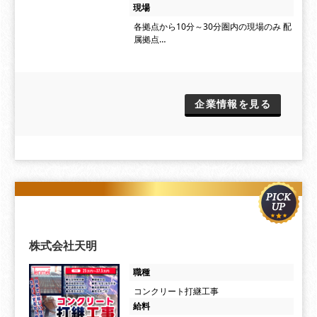
現場
各拠点から10分～30分圏内の現場のみ 配
属拠点…
企業情報を見る
株式会社天明
職種
コンクリート打継工事
給料