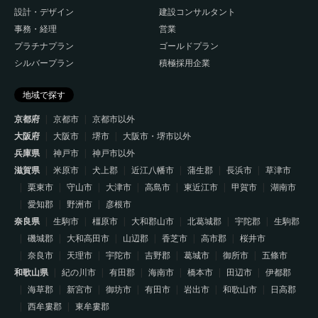
設計・デザイン
建設コンサルタント
事務・経理
営業
プラチナプラン
ゴールドプラン
シルバープラン
積極採用企業
地域で探す
京都府
京都市
京都市以外
大阪府
大阪市
堺市
大阪市・堺市以外
兵庫県
神戸市
神戸市以外
滋賀県
米原市
犬上郡
近江八幡市
蒲生郡
長浜市
草津市
栗東市
守山市
大津市
高島市
東近江市
甲賀市
湖南市
愛知郡
野洲市
彦根市
奈良県
生駒市
橿原市
大和郡山市
北葛城郡
宇陀郡
生駒郡
磯城郡
大和高田市
山辺郡
香芝市
高市郡
桜井市
奈良市
天理市
宇陀市
吉野郡
葛城市
御所市
五條市
和歌山県
紀の川市
有田郡
海南市
橋本市
田辺市
伊都郡
海草郡
新宮市
御坊市
有田市
岩出市
和歌山市
日高郡
西牟婁郡
東牟婁郡