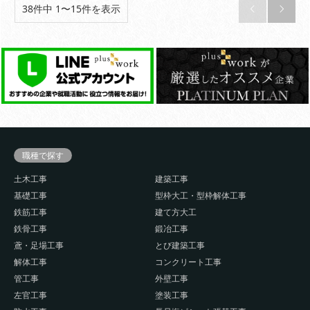
38件中 1〜15件を表示


職種で探す
土木工事
建築工事
基礎工事
型枠大工・型枠解体工事
鉄筋工事
建て方大工
鉄骨工事
鍛冶工事
鳶・足場工事
とび建築工事
解体工事
コンクリート工事
管工事
外壁工事
左官工事
塗装工事