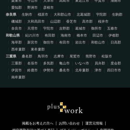
栗東市
守山市
大津市
高島市
東近江市
甲賀市
湖南市
愛知郡
野洲市
彦根市
奈良県
生駒市
橿原市
大和郡山市
北葛城郡
宇陀郡
生駒郡
磯城郡
大和高田市
山辺郡
香芝市
高市郡
桜井市
奈良市
天理市
宇陀市
吉野郡
葛城市
御所市
五條市
和歌山県
紀の川市
有田郡
海南市
橋本市
田辺市
伊都郡
海草郡
新宮市
御坊市
有田市
岩出市
和歌山市
日高郡
西牟婁郡
東牟婁郡
三重県
桑名郡
鳥羽市
志摩市
尾鷲市
熊野市
松阪市
三重郡
名張市
多気郡
亀山市
いなべ市
員弁郡
度会郡
伊賀市
鈴鹿市
伊勢市
桑名市
北牟婁郡
津市
四日市市
南牟婁郡
掲載をお考えの方へ
お問い合わせ
運営元情報