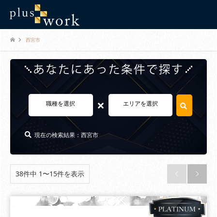
西宮市
×
職種を選択
エリアを選択
現在の検索結果：西宮市
38件中 1〜15件を表示

