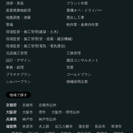
清掃・美装
プラント作業
産業廃棄物処理
重機オペ・ドライバー
地盤調査・測量
墨出し工事
警備
軽作業・倉庫内作業
現場監督・施工管理(建築・土木)
現場監督・施工管理(管・造園・建設機械)
現場監督・施工管理(電気・電気通信)
元請施工管理
工務管理
設計・デザイン
建設コンサルタント
事務・経理
営業
プラチナプラン
ゴールドプラン
シルバープラン
積極採用企業
地域で探す
京都府
京都市
京都市以外
大阪府
大阪市
堺市
大阪市・堺市以外
兵庫県
神戸市
神戸市以外
滋賀県
米原市
犬上郡
近江八幡市
蒲生郡
長浜市
草津市