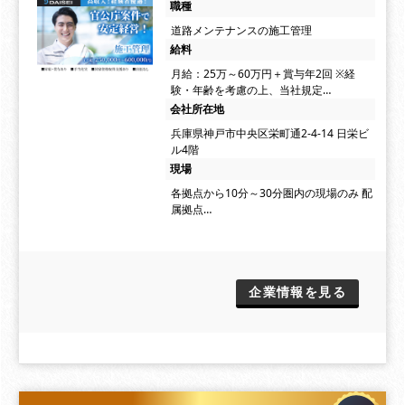
職種
道路メンテナンスの施工管理
給料
月給：25万～60万円＋賞与年2回 ※経
験・年齢を考慮の上、当社規定…
会社所在地
兵庫県神戸市中央区栄町通2-4-14 日栄ビ
ル4階
現場
各拠点から10分～30分圏内の現場のみ 配
属拠点…
企業情報を見る