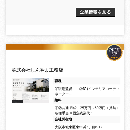
企業情報を見る
株式会社しんやま工務店
職種
①現場監督 ②IC (インテリアコーディ
ネーター…
給料
①②共通 月給 25万円～60万円＋賞与＋
各種手当 ※固定残業代：…
会社所在地
大阪市城東区東中浜2丁目8-12