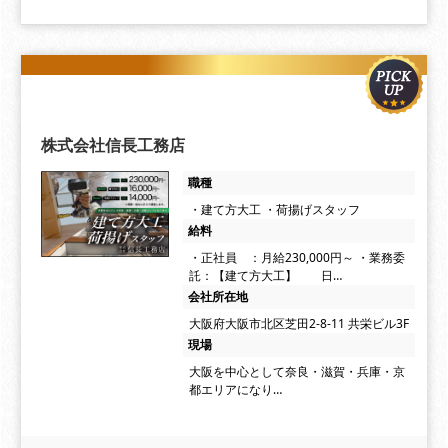
株式会社信長工務店
職種
・建て方大工 ・荷揚げスタッフ
給料
・正社員 ：月給230,000円～ ・業務委
託：【建て方大工】 日…
会社所在地
大阪府大阪市北区芝田2-8-11 共栄ビル3F
現場
大阪を中心として奈良・滋賀・兵庫・京
都エリアになり…