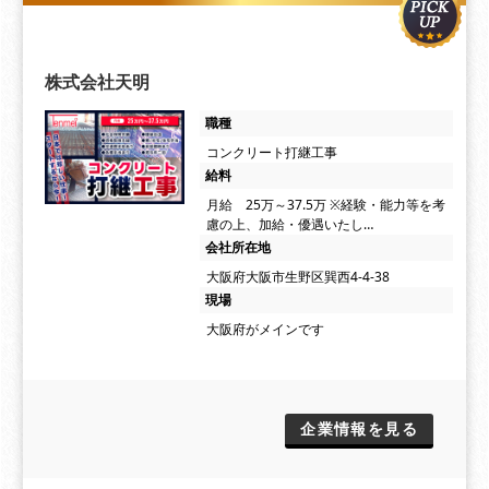
株式会社天明
職種
コンクリート打継工事
給料
月給 25万～37.5万 ※経験・能力等を考
慮の上、加給・優遇いたし…
会社所在地
大阪府大阪市生野区巽西4-4-38
現場
大阪府がメインです
企業情報を見る