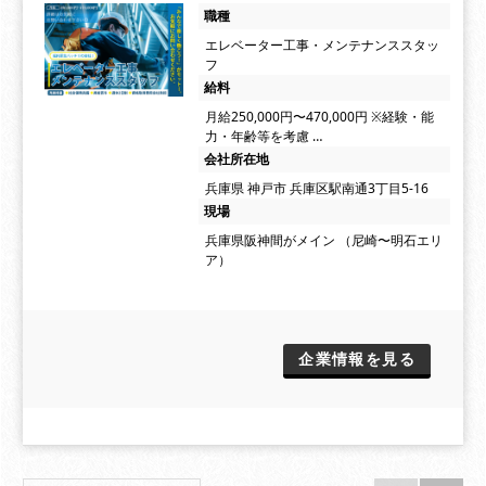
職種
エレベーター工事・メンテナンススタッ
フ
給料
月給250,000円〜470,000円 ※経験・能
力・年齢等を考慮 …
会社所在地
兵庫県 神戸市 兵庫区駅南通3丁目5-16
現場
兵庫県阪神間がメイン （尼崎〜明石エリ
ア）
企業情報を見る