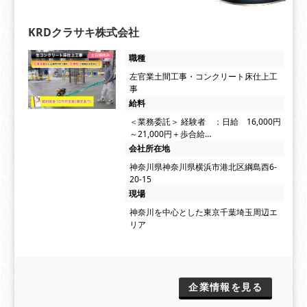
KRDクラサキ株式会社
職種
左官業土間工事・コンクリート床仕上工
事
給料
＜業務委託＞ 経験者 ：日給 16,000円
～21,000円＋歩合給…
会社所在地
神奈川県神奈川県横浜市港北区綱島西6-
20-15
現場
神奈川を中心とした東京千葉埼玉周辺エ
リア
企業情報を見る