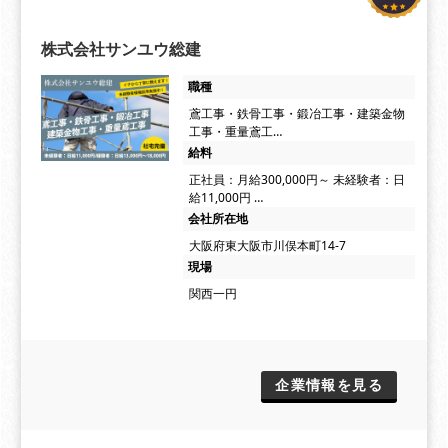
株式会社サンユウ総建
職種
鳶工事・鉄骨工事・鍛冶工事・建築金物
工事・重量鳶工…
給料
正社員：月給300,000円～ 未経験者：日
給11,000円 …
会社所在地
大阪府東大阪市川俣本町14-7
現場
関西一円
企業情報を見る