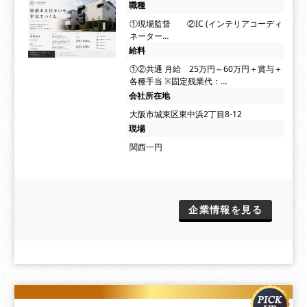
職種
①現場監督 ②IC (インテリアコーディ
ネーター…
給料
①②共通 月給 25万円～60万円＋賞与＋
各種手当 ※固定残業代：…
会社所在地
大阪市城東区東中浜2丁目8-12
現場
関西一円
企業情報を見る