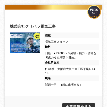
株式会社クリハラ電気工事
職種
電気工事スタッフ
給料
日給：¥13,000〜 ※経験・能力・資格を
考慮のうえ増額 ※日給…
会社所在地
(1)本社：大阪府大阪市大正区平尾4-13-
18 …
現場
関西一円 （稀に出張有り）
企業情報を見る