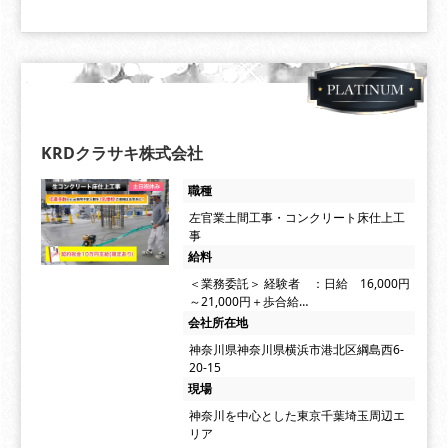
KRDクラサキ株式会社
職種
左官業土間工事・コンクリート床仕上工
事
給料
＜業務委託＞ 経験者 ：日給 16,000円
～21,000円＋歩合給…
会社所在地
神奈川県神奈川県横浜市港北区綱島西6-
20-15
現場
神奈川を中心とした東京千葉埼玉周辺エ
リア