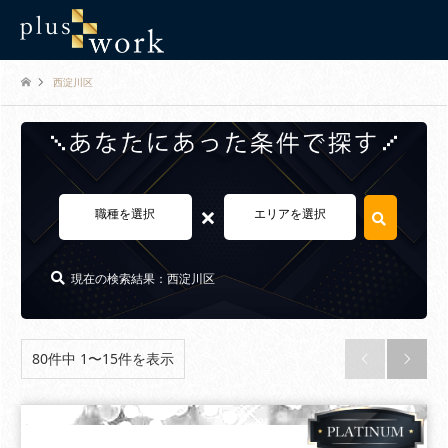
西淀川区
×
職種を選択
エリアを選択
現在の検索結果：西淀川区
80件中 1〜15件を表示

