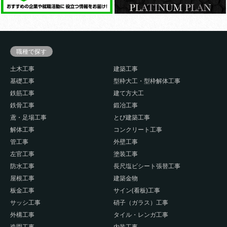
職種で探す
土木工事
建築工事
基礎工事
型枠大工・型枠解体工事
鉄筋工事
建て方大工
鉄骨工事
鍛冶工事
鳶・足場工事
とび建築工事
解体工事
コンクリート工事
管工事
外壁工事
左官工事
塗装工事
防水工事
長尺塩ビシート張替工事
屋根工事
建築金物
板金工事
サイン(看板)工事
サッシ工事
硝子（ガラス）工事
外構工事
タイル・レンガ工事
造園工事
内装工事