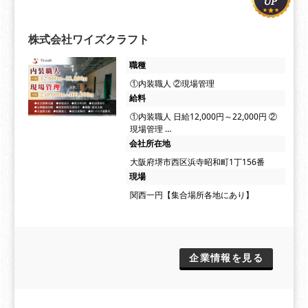
株式会社ワイズクラフト
職種
①内装職人 ②現場管理
給料
①内装職人 日給12,000円～22,000円 ②
現場管理 …
会社所在地
大阪府堺市西区浜寺昭和町1丁156番
現場
関西一円【集合場所各地にあり】
企業情報を見る