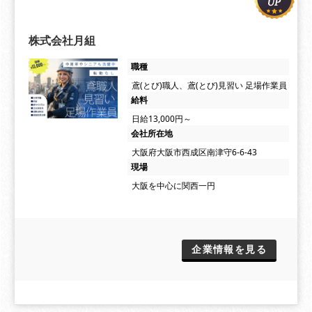
株式会社月組
職種
鳶(とび)職人、鳶(とび)見習い 足場作業員
給料
日給13,000円～
会社所在地
大阪府大阪市西成区南津守6-6-43
現場
大阪を中心に関西一円
企業情報を見る