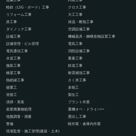
軽鉄（LSG・ボード）工事
クロス工事
リフォーム工事
大工工事
床工事
保温・断熱工事
ダイノック工事
空調設備工事
設備工事
機械器具・鋼構造物設置工事
設備管理・ビル管理
電気工事
電気通信工事
消防設備工事
水道工事
重量工事
舗装工事
鉄道工事
橋梁工事
耐震補強工事
熱絶縁工事
さく井工事
揚重工
多能工
溶接工
製缶工
清掃・美装
プラント作業
産業廃棄物処理
重機オペ・ドライバー
地盤調査・測量
墨出し工事
警備
軽作業・倉庫内作業
現場監督・施工管理(建築・土木)