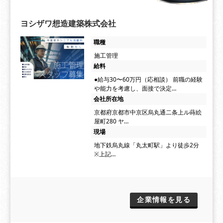
ヨシザワ想造建築株式会社
職種
施工管理
給料
●給与30〜60万円（応相談） 前職の経験
や能力を考慮し、面接で決定…
会社所在地
京都府京都市中京区烏丸通二条上ル蒔絵
屋町280 ヤ…
現場
地下鉄烏丸線「丸太町駅」より徒歩2分
※上記…
企業情報を見る