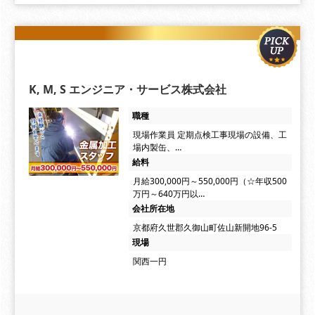
K, M, S エンジニア・サービス株式会社
職種
現場作業員 定期点検工事現場の設備、工
場内製缶、…
給料
月給300,000円～550,000円（☆年収500
万円～640万円以…
会社所在地
京都府久世郡久御山町佐山新開地96-5
現場
関西一円