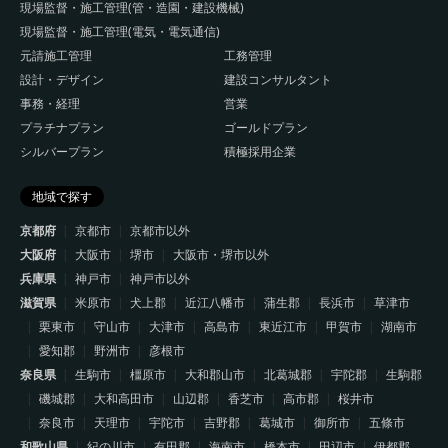
現場監督・施工管理(管・造園・建設機械)
現場監督・施工管理(電気・電気通信)
元請施工管理
工務管理
設計・デザイン
建設コンサルタント
事務・経理
営業
プラチナプラン
ゴールドプラン
シルバープラン
積極採用企業
地域で探す
京都府
京都市
京都市以外
大阪府
大阪市
堺市
大阪市・堺市以外
兵庫県
神戸市
神戸市以外
滋賀県
米原市
犬上郡
近江八幡市
蒲生郡
長浜市
草津市
栗東市
守山市
大津市
高島市
東近江市
甲賀市
湖南市
愛知郡
野洲市
彦根市
奈良県
生駒市
橿原市
大和郡山市
北葛城郡
宇陀郡
生駒郡
磯城郡
大和高田市
山辺郡
香芝市
高市郡
桜井市
奈良市
天理市
宇陀市
吉野郡
葛城市
御所市
五條市
和歌山県
紀の川市
有田郡
海南市
橋本市
田辺市
伊都郡