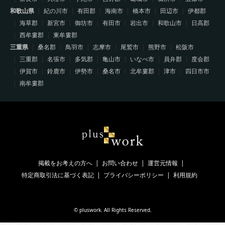
和歌山県
紀の川市
有田郡
海南市
橋本市
田辺市
伊都郡
海草郡
新宮市
御坊市
有田市
岩出市
和歌山市
日高郡
西牟婁郡
東牟婁郡
三重県
桑名郡
鳥羽市
志摩市
尾鷲市
熊野市
松阪市
三重郡
名張市
多気郡
亀山市
いなべ市
員弁郡
度会郡
伊賀市
鈴鹿市
伊勢市
桑名市
北牟婁郡
津市
四日市市
南牟婁郡
掲載をお考えの方へ
お問い合わせ
運営元情報
特定商取引法に基づく表記
プライバシーポリシー
利用規約
©
pluswork
. All Rights Reserved.