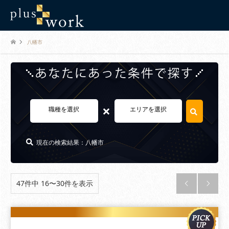
八幡市
×
職種を選択
エリアを選択
現在の検索結果：八幡市
47件中 16〜30件を表示

