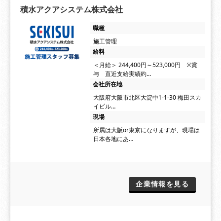
積水アクアシステム株式会社
職種
施工管理
給料
＜月給＞ 244,400円～523,000円 ※賞
与 直近支給実績約…
会社所在地
大阪府大阪市北区大淀中1-1-30 梅田スカ
イビル…
現場
所属は大阪or東京になりますが、現場は
日本各地にあ…
企業情報を見る