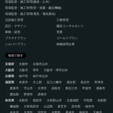
現場監督・施工管理(建築・土木)
現場監督・施工管理(管・造園・建設機械)
現場監督・施工管理(電気・電気通信)
元請施工管理
工務管理
設計・デザイン
建設コンサルタント
事務・経理
営業
プラチナプラン
ゴールドプラン
シルバープラン
積極採用企業
地域で探す
京都府
京都市
京都市以外
大阪府
大阪市
堺市
大阪市・堺市以外
兵庫県
神戸市
神戸市以外
滋賀県
米原市
犬上郡
近江八幡市
蒲生郡
長浜市
草津市
栗東市
守山市
大津市
高島市
東近江市
甲賀市
湖南市
愛知郡
野洲市
彦根市
奈良県
生駒市
橿原市
大和郡山市
北葛城郡
宇陀郡
生駒郡
磯城郡
大和高田市
山辺郡
香芝市
高市郡
桜井市
奈良市
天理市
宇陀市
吉野郡
葛城市
御所市
五條市