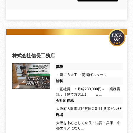
株式会社信長工務店
職種
・建て方大工 ・荷揚げスタッフ
給料
・正社員 ：月給230,000円～ ・業務委
託：【建て方大工】 日…
会社所在地
大阪府大阪市北区芝田2-8-11 共栄ビル3F
現場
大阪を中心として奈良・滋賀・兵庫・京
都エリアになり…