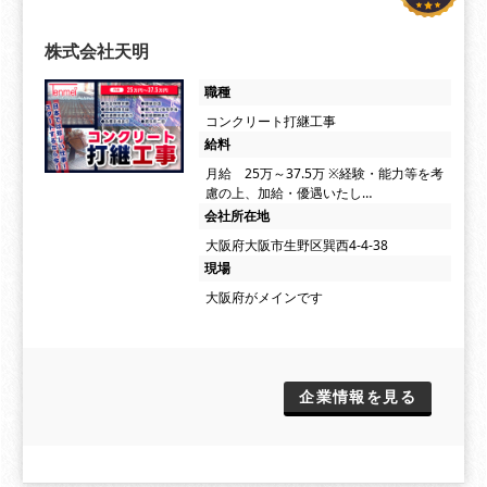
株式会社天明
職種
コンクリート打継工事
給料
月給 25万～37.5万 ※経験・能力等を考
慮の上、加給・優遇いたし…
会社所在地
大阪府大阪市生野区巽西4-4-38
現場
大阪府がメインです
企業情報を見る