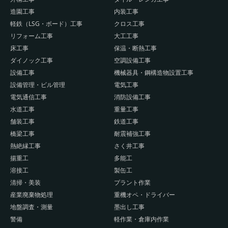
造園工事
内装工事
軽鉄（LSG・ボード）工事
クロス工事
リフォーム工事
大工工事
床工事
保温・断熱工事
ダイノック工事
空調設備工事
設備工事
機械器具・鋼構造物設置工事
設備管理・ビル管理
電気工事
電気通信工事
消防設備工事
水道工事
重量工事
舗装工事
鉄道工事
橋梁工事
耐震補強工事
熱絶縁工事
さく井工事
揚重工
多能工
溶接工
製缶工
清掃・美装
プラント作業
産業廃棄物処理
重機オペ・ドライバー
地盤調査・測量
墨出し工事
警備
軽作業・倉庫内作業