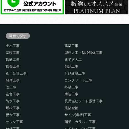
職種で探す
土木工事
建築工事
基礎工事
型枠大工・型枠解体工事
鉄筋工事
建て方大工
鉄骨工事
鍛冶工事
鳶・足場工事
とび建築工事
解体工事
コンクリート工事
管工事
外壁工事
左官工事
塗装工事
防水工事
長尺塩ビシート張替工事
屋根工事
建築金物
板金工事
サイン(看板)工事
サッシ工事
硝子（ガラス）工事
外構工事
タイル・レンガ工事