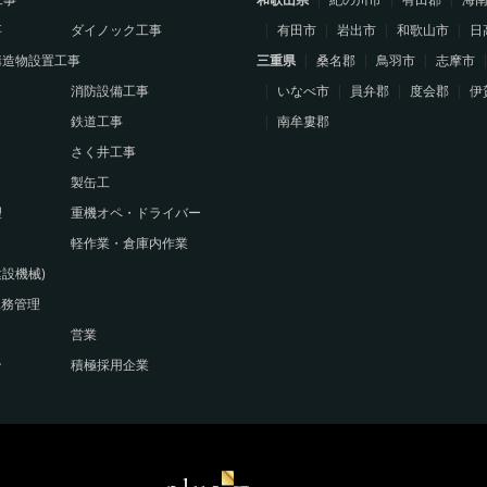
事
ダイノック工事
有田市
岩出市
和歌山市
日
構造物設置工事
三重県
桑名郡
鳥羽市
志摩市
消防設備工事
いなべ市
員弁郡
度会郡
伊
鉄道工事
南牟婁郡
さく井工事
製缶工
理
重機オペ・ドライバー
軽作業・倉庫内作業
設機械)
工務管理
営業
ン
積極採用企業