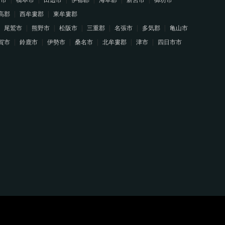
高郡
西牟婁郡
東牟婁郡
尾鷲市
熊野市
松阪市
三重郡
名張市
多気郡
亀山市
賀市
鈴鹿市
伊勢市
桑名市
北牟婁郡
津市
四日市市