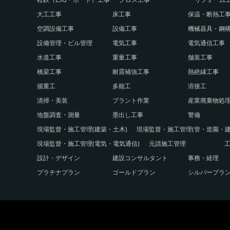
大工工事
床工事
保温・断熱工
空調設備工事
設備工事
機械器具・鋼
設備管理・ビル管理
電気工事
電気通信工事
水道工事
重量工事
舗装工事
橋梁工事
耐震補強工事
熱絶縁工事
揚重工
多能工
溶接工
清掃・美装
プラント作業
産業廃棄物処
地盤調査・測量
墨出し工事
警備
現場監督・施工管理(建築・土木)
現場監督・施工管理(管・造園・建
現場監督・施工管理(電気・電気通信)
元請施工管理
設計・デザイン
建設コンサルタント
事務・経理
プラチナプラン
ゴールドプラン
シルバープラ