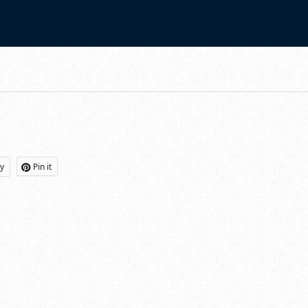
0/breadcrumb.php
on line
94
ly
Pin it