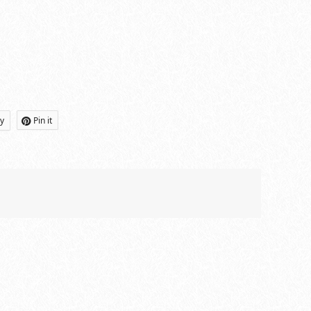
ly
Pin it