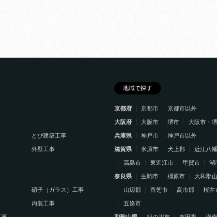
地域で探す
京都府
京都市
京都市以外
大阪府
大阪市
堺市
大阪市・
とび建築工事
兵庫県
神戸市
神戸市以外
外壁工事
滋賀県
米原市
犬上郡
近江八
高島市
東近江市
甲賀市
湖
奈良県
生駒市
橿原市
大和郡
硝子（ガラス）工事
山辺郡
香芝市
高市郡
桜井
内装工事
五條市
工事
和歌山県
紀の川市
有田郡
海