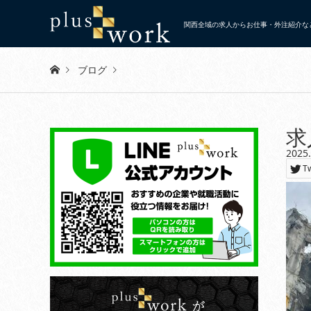
関西全域の求人からお仕事・外注紹介など
ブログ
Warning
: Invalid argument supplied for foreach() in
/home/x
求
2025
求人情報1
T