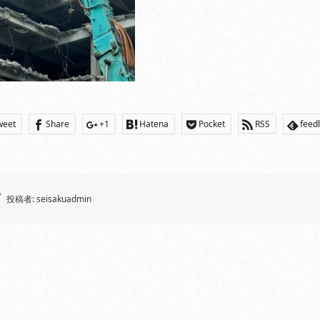
weet
Share
+1
Hatena
Pocket
RSS
feed
投稿者:
seisakuadmin