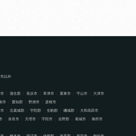
堺市以外
幡市
蒲生郡
長浜市
草津市
栗東市
守山市
大津市
南市
愛知郡
野洲市
彦根市
山市
北葛城郡
宇陀郡
生駒郡
磯城郡
大和高田市
市
奈良市
天理市
宇陀市
吉野郡
葛城市
御所市
南市
橋本市
田辺市
伊都郡
海草郡
新宮市
御坊市