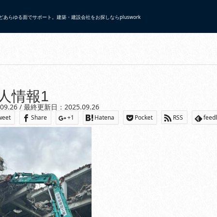
あらゆる面でサポート。建築・建設会社をお探しならpluswork
s751934/plus-work.net/public_html/wp/wp-content/themes/gensen_tcd05
人情報1
.09.26 / 最終更新日：2025.09.26
weet
Share
+1
Hatena
Pocket
RSS
feed