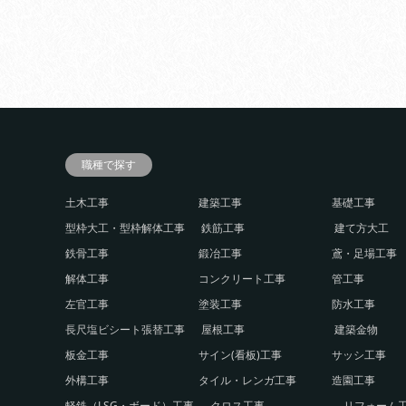
職種で探す
土木工事
建築工事
基礎工事
型枠大工・型枠解体工事
鉄筋工事
建て方大工
鉄骨工事
鍛冶工事
鳶・足場工事
解体工事
コンクリート工事
管工事
左官工事
塗装工事
防水工事
長尺塩ビシート張替工事
屋根工事
建築金物
板金工事
サイン(看板)工事
サッシ工事
外構工事
タイル・レンガ工事
造園工事
軽鉄（LSG・ボード）工事
クロス工事
リフォーム