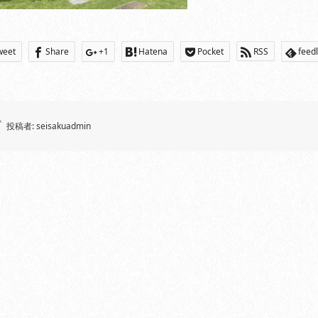
weet
Share
+1
Hatena
Pocket
RSS
feed
投稿者:
seisakuadmin