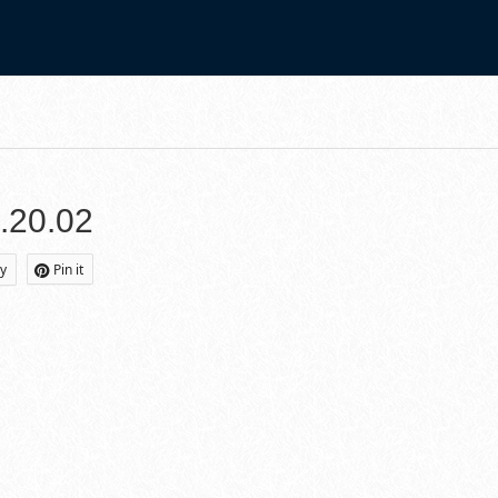
0/breadcrumb.php
on line
94
20.02
ly
Pin it