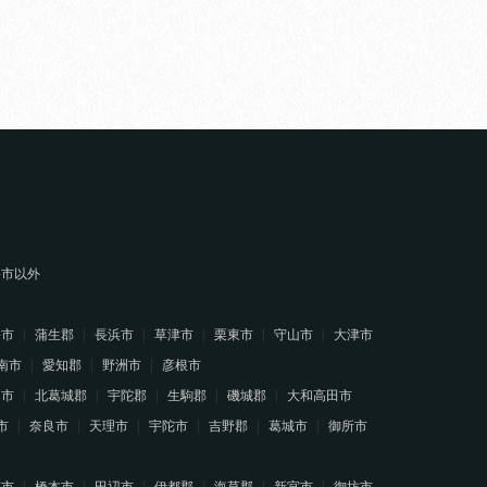
堺市以外
幡市
蒲生郡
長浜市
草津市
栗東市
守山市
大津市
南市
愛知郡
野洲市
彦根市
山市
北葛城郡
宇陀郡
生駒郡
磯城郡
大和高田市
市
奈良市
天理市
宇陀市
吉野郡
葛城市
御所市
南市
橋本市
田辺市
伊都郡
海草郡
新宮市
御坊市