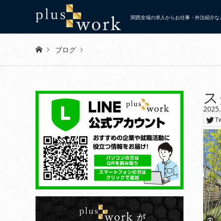
関西全域の求人からお仕事・外注紹介など
ブログ
Warning
: Invalid argument supplied for foreach() in
/home/x
ス
2025
スクリーンショット 2025-09-01 15.20.02
T