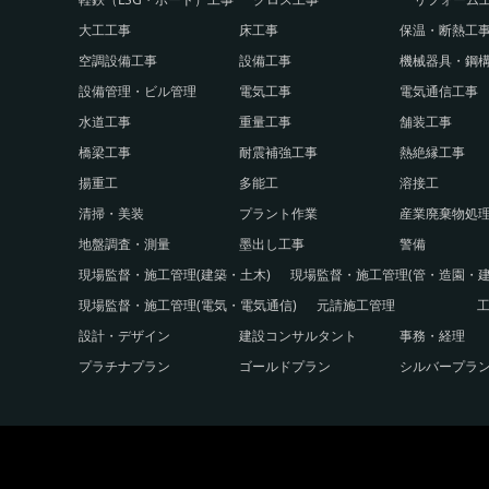
大工工事
床工事
保温・断熱工
空調設備工事
設備工事
機械器具・鋼
設備管理・ビル管理
電気工事
電気通信工事
水道工事
重量工事
舗装工事
橋梁工事
耐震補強工事
熱絶縁工事
揚重工
多能工
溶接工
清掃・美装
プラント作業
産業廃棄物処
地盤調査・測量
墨出し工事
警備
現場監督・施工管理(建築・土木)
現場監督・施工管理(管・造園・建
現場監督・施工管理(電気・電気通信)
元請施工管理
設計・デザイン
建設コンサルタント
事務・経理
プラチナプラン
ゴールドプラン
シルバープラ