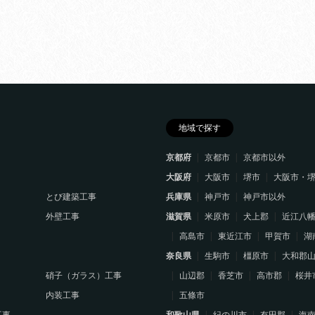
地域で探す
京都府
京都市
京都市以外
大阪府
大阪市
堺市
大阪市・
とび建築工事
兵庫県
神戸市
神戸市以外
外壁工事
滋賀県
米原市
犬上郡
近江八
高島市
東近江市
甲賀市
湖
奈良県
生駒市
橿原市
大和郡
硝子（ガラス）工事
山辺郡
香芝市
高市郡
桜井
内装工事
五條市
工事
和歌山県
紀の川市
有田郡
海