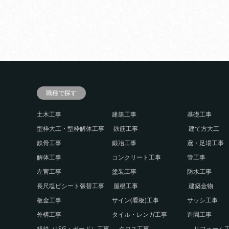
職種で探す
土木工事
建築工事
基礎工事
型枠大工・型枠解体工事
鉄筋工事
建て方大工
鉄骨工事
鍛冶工事
鳶・足場工事
解体工事
コンクリート工事
管工事
左官工事
塗装工事
防水工事
長尺塩ビシート張替工事
屋根工事
建築金物
板金工事
サイン(看板)工事
サッシ工事
外構工事
タイル・レンガ工事
造園工事
軽鉄（LSG・ボード）工事
クロス工事
リフォーム