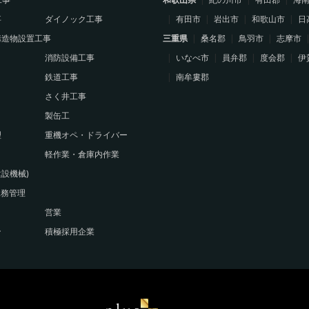
事
ダイノック工事
有田市
岩出市
和歌山市
日
構造物設置工事
三重県
桑名郡
鳥羽市
志摩市
消防設備工事
いなべ市
員弁郡
度会郡
伊
鉄道工事
南牟婁郡
さく井工事
製缶工
理
重機オペ・ドライバー
軽作業・倉庫内作業
設機械)
工務管理
営業
ン
積極採用企業