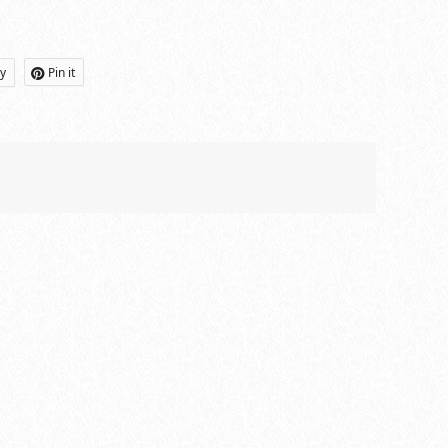
ly
Pin it