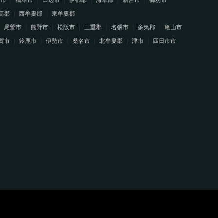
高郡
西牟婁郡
東牟婁郡
尾鷲市
熊野市
松阪市
三重郡
名張市
多気郡
亀山市
賀市
鈴鹿市
伊勢市
桑名市
北牟婁郡
津市
四日市市