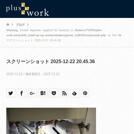
ブログ
Warning
: Invalid argument supplied for foreach() in
/home/xs751934/plus-
work.net/public_html/wp/wp-content/themes/gensen_tcd050/breadcrumb.php
on line
94
スクリーンショット 2025-12-22 20.45.36
スクリーンショット 2025-12-22 20.45.36
2025.12.22 / 最終更新日：2025.12.22