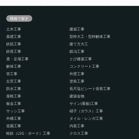
職種で探す
土木工事
建築工事
基礎工事
型枠大工・型枠解体工事
鉄筋工事
建て方大工
鉄骨工事
鍛冶工事
鳶・足場工事
とび建築工事
解体工事
コンクリート工事
管工事
外壁工事
左官工事
塗装工事
防水工事
長尺塩ビシート張替工事
屋根工事
建築金物
板金工事
サイン(看板)工事
サッシ工事
硝子（ガラス）工事
外構工事
タイル・レンガ工事
造園工事
内装工事
軽鉄（LSG・ボード）工事
クロス工事