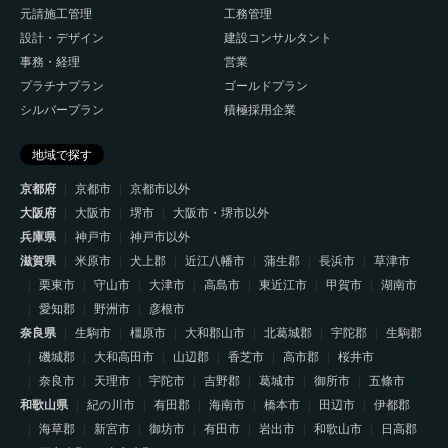
元請施工管理
工務管理
設計・デザイン
建設コンサルタント
事務・経理
営業
プラチナプラン
ゴールドプラン
シルバープラン
積極採用企業
地域で探す
京都府
京都市
京都市以外
大阪府
大阪市
堺市
大阪市・堺市以外
兵庫県
神戸市
神戸市以外
滋賀県
米原市
犬上郡
近江八幡市
蒲生郡
長浜市
草津市
栗東市
守山市
大津市
高島市
東近江市
甲賀市
湖南市
愛知郡
野洲市
彦根市
奈良県
生駒市
橿原市
大和郡山市
北葛城郡
宇陀郡
生駒郡
磯城郡
大和高田市
山辺郡
香芝市
高市郡
桜井市
奈良市
天理市
宇陀市
吉野郡
葛城市
御所市
五條市
和歌山県
紀の川市
有田郡
海南市
橋本市
田辺市
伊都郡
海草郡
新宮市
御坊市
有田市
岩出市
和歌山市
日高郡