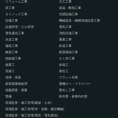
リフォーム工事
大工工事
床工事
保温・断熱工事
ダイノック工事
空調設備工事
設備工事
機械器具・鋼構造物設置工事
設備管理・ビル管理
電気工事
電気通信工事
消防設備工事
水道工事
重量工事
舗装工事
鉄道工事
橋梁工事
耐震補強工事
熱絶縁工事
さく井工事
揚重工
多能工
溶接工
製缶工
清掃・美装
プラント作業
産業廃棄物処理
重機オペ・ドライバー
地盤調査・測量
墨出し工事
警備
軽作業・倉庫内作業
現場監督・施工管理(建築・土木)
現場監督・施工管理(管・造園・建設機械)
現場監督・施工管理(電気・電気通信)