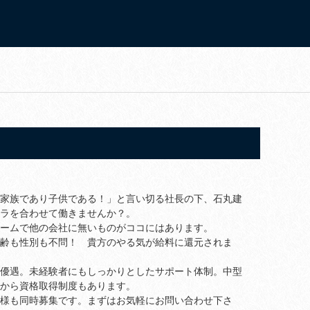
家族であり子供である！」と言い切る社長の下、石丸建
ラを合わせて働きませんか？。
ームで他の会社に無いものがココにはあります。
齢も性別も不問！ 貴方のやる気が給料に還元されま
優遇。未経験者にもしっかりとしたサポート体制。中型
から資格取得制度もあります。
様も同時募集です。まずはお気軽にお問い合わせ下さ