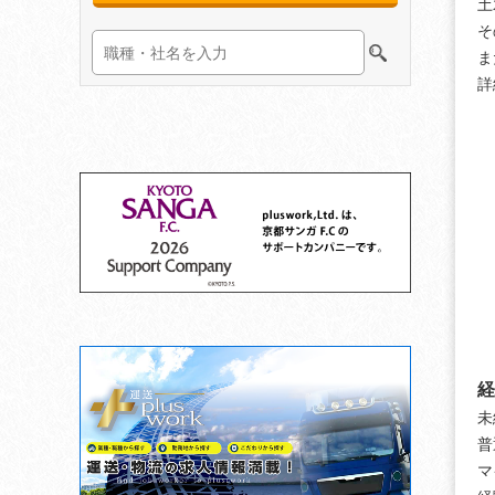
土
そ
ま
詳
経
未
普
マ