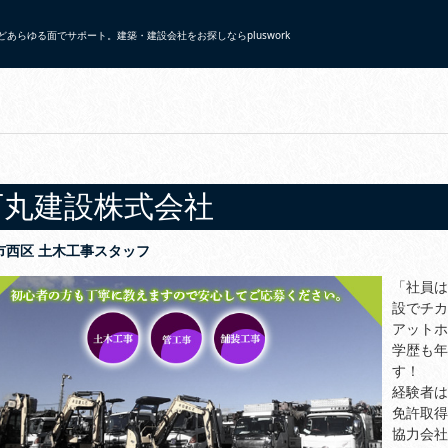
あらゆる面でサポート。建築・建設会社をお探しならpluswork
石丸建設株式会社
市西区 土木工事スタッフ
「社員は
設でチカ
アットホ
学歴も年
す！
経験者は
免許取得
協力会社