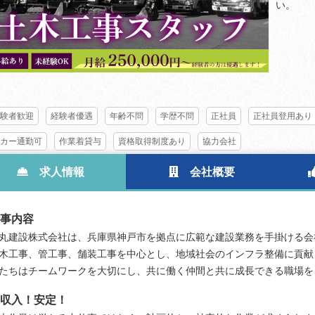
い。
験者歓迎
経験者優遇
年齢不問
学歴不問
正社員
正社員登用あり
カー通勤可
作業着貸与
資格取得制度あり
協力会社
求人情報
会社概要
事内容
丸建設株式会社は、兵庫県神戸市を拠点に広範な建設業務を手掛ける会
木工事、管工事、舗装工事を中心とし、地域社会のインフラ整備に貢献
たちはチームワークを大切にし、共に働く仲間と共に成長できる職場を
収入！安定！