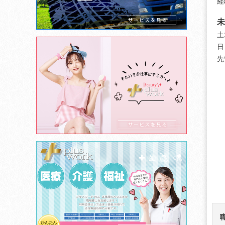
経
未
土
日
先