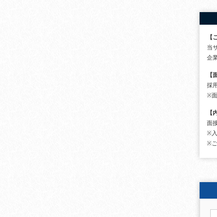
【
当
企
【
採
※
【
面
※
※