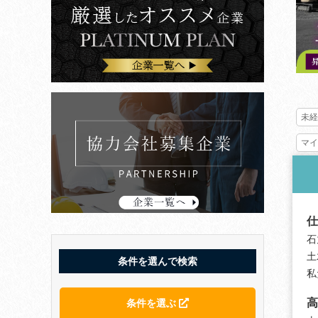
未経
マイ
仕
石
土
条件を選んで検索
私
高
条件を選ぶ