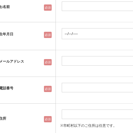
お名前
必須
生年月日
必須
メールアドレス
必須
電話番号
必須
住所
必須
※市町村以下のご住所は任意です。