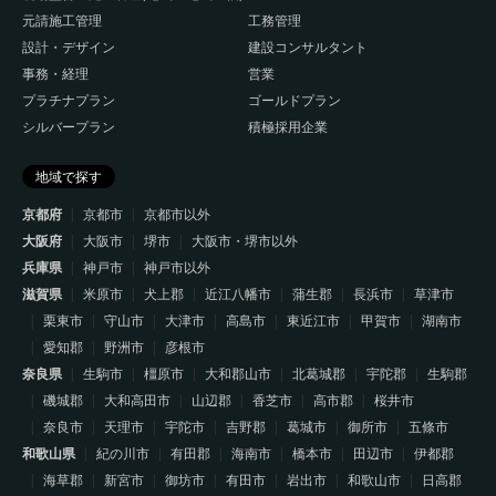
元請施工管理
工務管理
設計・デザイン
建設コンサルタント
事務・経理
営業
プラチナプラン
ゴールドプラン
シルバープラン
積極採用企業
地域で探す
京都府
京都市
京都市以外
大阪府
大阪市
堺市
大阪市・堺市以外
兵庫県
神戸市
神戸市以外
滋賀県
米原市
犬上郡
近江八幡市
蒲生郡
長浜市
草津市
栗東市
守山市
大津市
高島市
東近江市
甲賀市
湖南市
愛知郡
野洲市
彦根市
奈良県
生駒市
橿原市
大和郡山市
北葛城郡
宇陀郡
生駒郡
磯城郡
大和高田市
山辺郡
香芝市
高市郡
桜井市
奈良市
天理市
宇陀市
吉野郡
葛城市
御所市
五條市
和歌山県
紀の川市
有田郡
海南市
橋本市
田辺市
伊都郡
海草郡
新宮市
御坊市
有田市
岩出市
和歌山市
日高郡