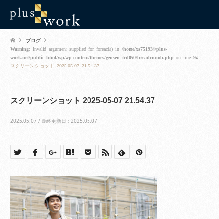
ブログ
Warning
: Invalid argument supplied for foreach() in
/home/xs751934/plus-
work.net/public_html/wp/wp-content/themes/gensen_tcd050/breadcrumb.php
on line
94
スクリーンショット 2025-05-07 21.54.37
スクリーンショット 2025-05-07 21.54.37
2025.05.07 / 最終更新日：2025.05.07