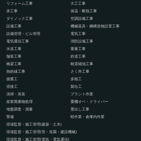
リフォーム工事
大工工事
床工事
保温・断熱工事
ダイノック工事
空調設備工事
設備工事
機械器具・鋼構造物設置工事
設備管理・ビル管理
電気工事
電気通信工事
消防設備工事
水道工事
重量工事
舗装工事
鉄道工事
橋梁工事
耐震補強工事
熱絶縁工事
さく井工事
揚重工
多能工
溶接工
製缶工
清掃・美装
プラント作業
産業廃棄物処理
重機オペ・ドライバー
地盤調査・測量
墨出し工事
警備
軽作業・倉庫内作業
現場監督・施工管理(建築・土木)
現場監督・施工管理(管・造園・建設機械)
現場監督・施工管理(電気・電気通信)