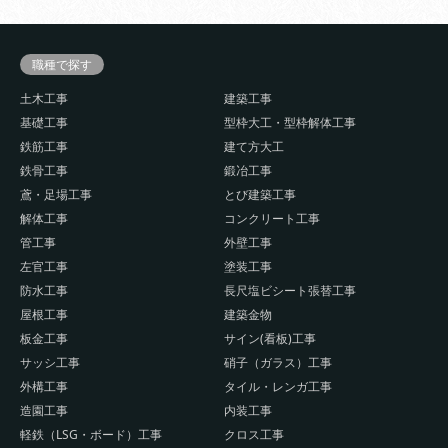
職種で探す
土木工事
建築工事
基礎工事
型枠大工・型枠解体工事
鉄筋工事
建て方大工
鉄骨工事
鍛冶工事
鳶・足場工事
とび建築工事
解体工事
コンクリート工事
管工事
外壁工事
左官工事
塗装工事
防水工事
長尺塩ビシート張替工事
屋根工事
建築金物
板金工事
サイン(看板)工事
サッシ工事
硝子（ガラス）工事
外構工事
タイル・レンガ工事
造園工事
内装工事
軽鉄（LSG・ボード）工事
クロス工事