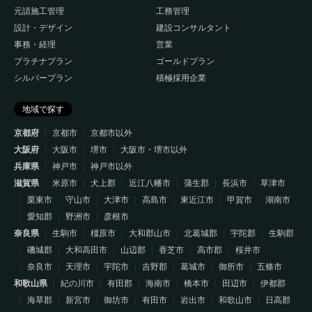
元請施工管理
工務管理
設計・デザイン
建設コンサルタント
事務・経理
営業
プラチナプラン
ゴールドプラン
シルバープラン
積極採用企業
地域で探す
京都府
京都市
京都市以外
大阪府
大阪市
堺市
大阪市・堺市以外
兵庫県
神戸市
神戸市以外
滋賀県
米原市
犬上郡
近江八幡市
蒲生郡
長浜市
草津市
栗東市
守山市
大津市
高島市
東近江市
甲賀市
湖南市
愛知郡
野洲市
彦根市
奈良県
生駒市
橿原市
大和郡山市
北葛城郡
宇陀郡
生駒郡
磯城郡
大和高田市
山辺郡
香芝市
高市郡
桜井市
奈良市
天理市
宇陀市
吉野郡
葛城市
御所市
五條市
和歌山県
紀の川市
有田郡
海南市
橋本市
田辺市
伊都郡
海草郡
新宮市
御坊市
有田市
岩出市
和歌山市
日高郡