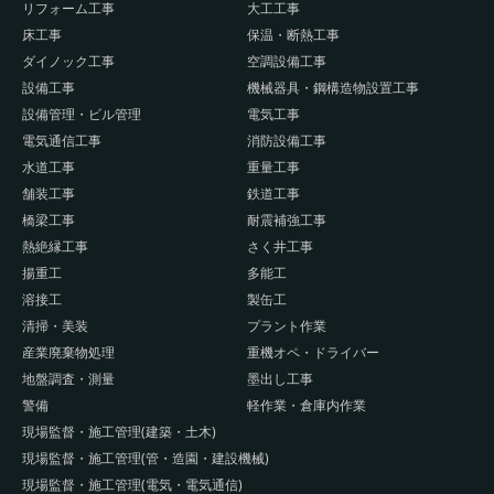
リフォーム工事
大工工事
床工事
保温・断熱工事
ダイノック工事
空調設備工事
設備工事
機械器具・鋼構造物設置工事
設備管理・ビル管理
電気工事
電気通信工事
消防設備工事
水道工事
重量工事
舗装工事
鉄道工事
橋梁工事
耐震補強工事
熱絶縁工事
さく井工事
揚重工
多能工
溶接工
製缶工
清掃・美装
プラント作業
産業廃棄物処理
重機オペ・ドライバー
地盤調査・測量
墨出し工事
警備
軽作業・倉庫内作業
現場監督・施工管理(建築・土木)
現場監督・施工管理(管・造園・建設機械)
現場監督・施工管理(電気・電気通信)