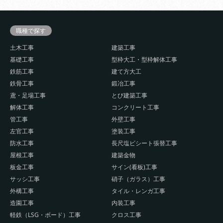
職種で探す
土木工事
建築工事
基礎工事
型枠大工・型枠解体工事
鉄筋工事
建て方大工
鉄骨工事
鍛冶工事
鳶・足場工事
とび建築工事
解体工事
コンクリート工事
管工事
外壁工事
左官工事
塗装工事
防水工事
長尺塩ビシート張替工事
屋根工事
建築金物
板金工事
サイン(看板)工事
サッシ工事
硝子（ガラス）工事
外構工事
タイル・レンガ工事
造園工事
内装工事
軽鉄（LSG・ボード）工事
クロス工事