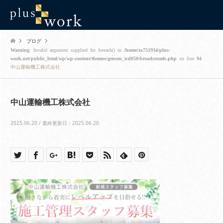
ブログ
Warning
: Invalid argument supplied for foreach() in
/home/xs751934/plus-
work.net/public_html/wp/wp-content/themes/gensen_tcd050/breadcrumb.php
on line
94
中山運輸機工株式会社
中山運輸機工株式会社
2025.06.20 / 最終更新日：2025.06.20