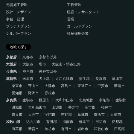
元請施工管理
工務管理
設計・デザイン
建設コンサルタント
事務・経理
営業
プラチナプラン
ゴールドプラン
シルバープラン
積極採用企業
地域で探す
京都府
京都市
京都市以外
大阪府
大阪市
堺市
大阪市・堺市以外
兵庫県
神戸市
神戸市以外
滋賀県
米原市
犬上郡
近江八幡市
蒲生郡
長浜市
草津市
栗東市
守山市
大津市
高島市
東近江市
甲賀市
湖南市
愛知郡
野洲市
彦根市
奈良県
生駒市
橿原市
大和郡山市
北葛城郡
宇陀郡
生駒郡
磯城郡
大和高田市
山辺郡
香芝市
高市郡
桜井市
奈良市
天理市
宇陀市
吉野郡
葛城市
御所市
五條市
和歌山県
紀の川市
有田郡
海南市
橋本市
田辺市
伊都郡
海草郡
新宮市
御坊市
有田市
岩出市
和歌山市
日高郡