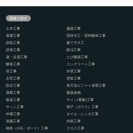
職種で探す
土木工事
建築工事
基礎工事
型枠大工・型枠解体工事
鉄筋工事
建て方大工
鉄骨工事
鍛冶工事
鳶・足場工事
とび建築工事
解体工事
コンクリート工事
管工事
外壁工事
左官工事
塗装工事
防水工事
長尺塩ビシート張替工事
屋根工事
建築金物
板金工事
サイン(看板)工事
サッシ工事
硝子（ガラス）工事
外構工事
タイル・レンガ工事
造園工事
内装工事
軽鉄（LSG・ボード）工事
クロス工事