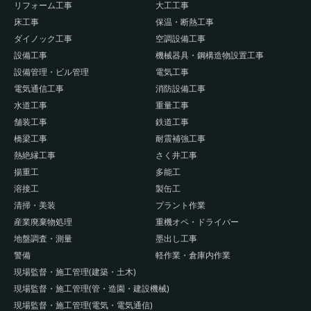
リフォーム工事
大工工事
床工事
保温・断熱工事
ダイノック工事
空調設備工事
設備工事
機械器具・鋼構造物設置工事
設備管理・ビル管理
電気工事
電気通信工事
消防設備工事
水道工事
重量工事
舗装工事
鉄道工事
橋梁工事
耐震補強工事
熱絶縁工事
さく井工事
揚重工
多能工
溶接工
製缶工
清掃・美装
プラント作業
産業廃棄物処理
重機オペ・ドライバー
地盤調査・測量
墨出し工事
警備
軽作業・倉庫内作業
現場監督・施工管理(建築・土木)
現場監督・施工管理(管・造園・建設機械)
現場監督・施工管理(電気・電気通信)