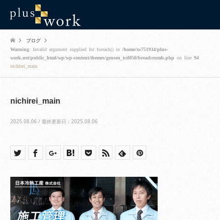
ブログ
Warning
: Invalid argument supplied for foreach() in
/home/xs751934/plus-
work.net/public_html/wp/wp-content/themes/gensen_tcd050/breadcrumb.php
on line
94
nichirei_main
nichirei_main
2025.08.06 / 最終更新日：2025.08.06