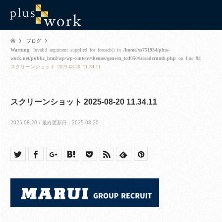
ブログ
Warning
: Invalid argument supplied for foreach() in
/home/xs751934/plus-
work.net/public_html/wp/wp-content/themes/gensen_tcd050/breadcrumb.php
on line
94
スクリーンショット 2025-08-20 11.34.11
スクリーンショット 2025-08-20 11.34.11
2025.08.20 / 最終更新日：2025.08.20