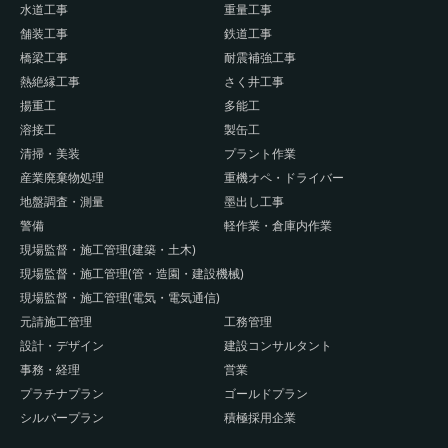
水道工事
重量工事
舗装工事
鉄道工事
橋梁工事
耐震補強工事
熱絶縁工事
さく井工事
揚重工
多能工
溶接工
製缶工
清掃・美装
プラント作業
産業廃棄物処理
重機オペ・ドライバー
地盤調査・測量
墨出し工事
警備
軽作業・倉庫内作業
現場監督・施工管理(建築・土木)
現場監督・施工管理(管・造園・建設機械)
現場監督・施工管理(電気・電気通信)
元請施工管理
工務管理
設計・デザイン
建設コンサルタント
事務・経理
営業
プラチナプラン
ゴールドプラン
シルバープラン
積極採用企業