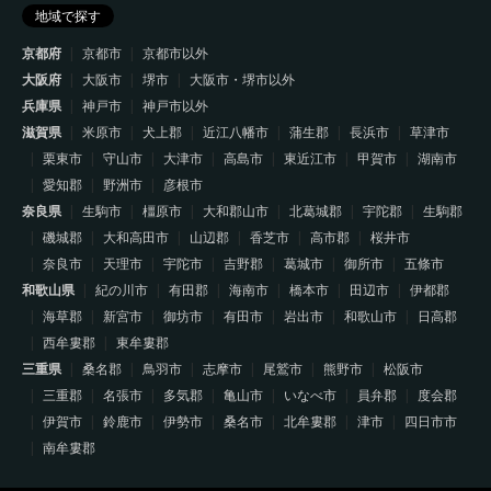
地域で探す
京都府
京都市
京都市以外
大阪府
大阪市
堺市
大阪市・堺市以外
兵庫県
神戸市
神戸市以外
滋賀県
米原市
犬上郡
近江八幡市
蒲生郡
長浜市
草津市
栗東市
守山市
大津市
高島市
東近江市
甲賀市
湖南市
愛知郡
野洲市
彦根市
奈良県
生駒市
橿原市
大和郡山市
北葛城郡
宇陀郡
生駒郡
磯城郡
大和高田市
山辺郡
香芝市
高市郡
桜井市
奈良市
天理市
宇陀市
吉野郡
葛城市
御所市
五條市
和歌山県
紀の川市
有田郡
海南市
橋本市
田辺市
伊都郡
海草郡
新宮市
御坊市
有田市
岩出市
和歌山市
日高郡
西牟婁郡
東牟婁郡
三重県
桑名郡
鳥羽市
志摩市
尾鷲市
熊野市
松阪市
三重郡
名張市
多気郡
亀山市
いなべ市
員弁郡
度会郡
伊賀市
鈴鹿市
伊勢市
桑名市
北牟婁郡
津市
四日市市
南牟婁郡