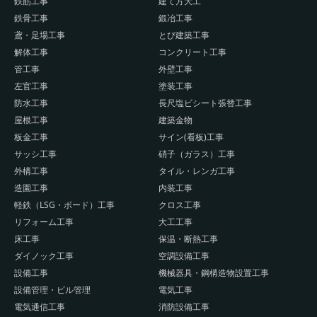
鉄筋工事
建て方大工
鉄骨工事
鍛冶工事
鳶・足場工事
とび建築工事
解体工事
コンクリート工事
管工事
外壁工事
左官工事
塗装工事
防水工事
長尺塩ビシート張替工事
屋根工事
建築金物
板金工事
サイン(看板)工事
サッシ工事
硝子（ガラス）工事
外構工事
タイル・レンガ工事
造園工事
内装工事
軽鉄（LSG・ボード）工事
クロス工事
リフォーム工事
大工工事
床工事
保温・断熱工事
ダイノック工事
空調設備工事
設備工事
機械器具・鋼構造物設置工事
設備管理・ビル管理
電気工事
電気通信工事
消防設備工事