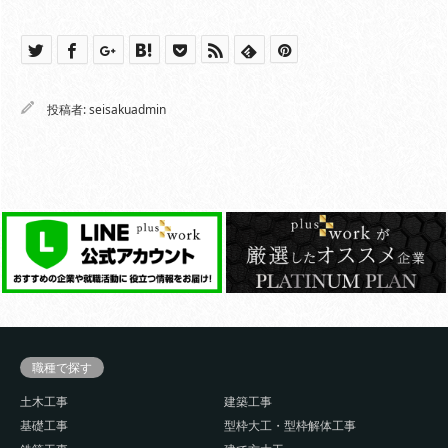
投稿者:
seisakuadmin
職種で探す
土木工事
建築工事
基礎工事
型枠大工・型枠解体工事