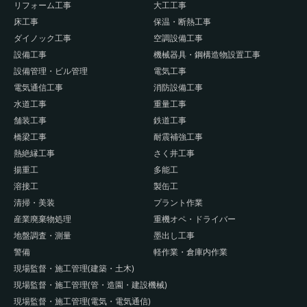
リフォーム工事
大工工事
床工事
保温・断熱工事
ダイノック工事
空調設備工事
設備工事
機械器具・鋼構造物設置工事
設備管理・ビル管理
電気工事
電気通信工事
消防設備工事
水道工事
重量工事
舗装工事
鉄道工事
橋梁工事
耐震補強工事
熱絶縁工事
さく井工事
揚重工
多能工
溶接工
製缶工
清掃・美装
プラント作業
産業廃棄物処理
重機オペ・ドライバー
地盤調査・測量
墨出し工事
警備
軽作業・倉庫内作業
現場監督・施工管理(建築・土木)
現場監督・施工管理(管・造園・建設機械)
現場監督・施工管理(電気・電気通信)