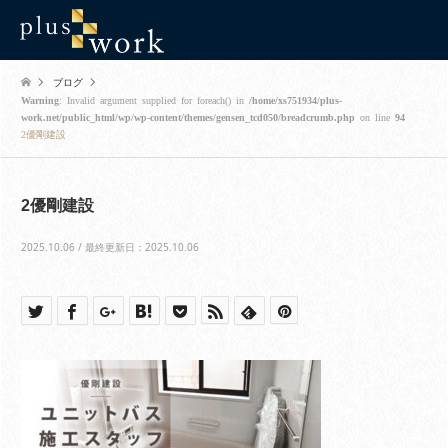
ブログ
Warning
: Invalid argument supplied for foreach() in
/home/xs751934/plus-
work.net/public_html/wp/wp-content/themes/gensen_tcd050/breadcrumb.php
on line
94
2優剛建設
2優剛建設
2025.10.06 / 最終更新日：2025.10.06