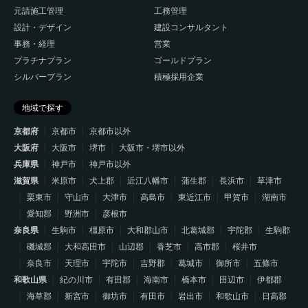
元請施工管理
工務管理
設計・デザイン
建設コンサルタント
事務・経理
営業
プラチナプラン
ゴールドプラン
シルバープラン
積極採用企業
地域で探す
京都府
京都市
京都市以外
大阪府
大阪市
堺市
大阪市・堺市以外
兵庫県
神戸市
神戸市以外
滋賀県
米原市
犬上郡
近江八幡市
蒲生郡
長浜市
草津市
栗東市
守山市
大津市
高島市
東近江市
甲賀市
湖南市
愛知郡
野洲市
彦根市
奈良県
生駒市
橿原市
大和郡山市
北葛城郡
宇陀郡
生駒郡
磯城郡
大和高田市
山辺郡
香芝市
高市郡
桜井市
奈良市
天理市
宇陀市
吉野郡
葛城市
御所市
五條市
和歌山県
紀の川市
有田郡
海南市
橋本市
田辺市
伊都郡
海草郡
新宮市
御坊市
有田市
岩出市
和歌山市
日高郡