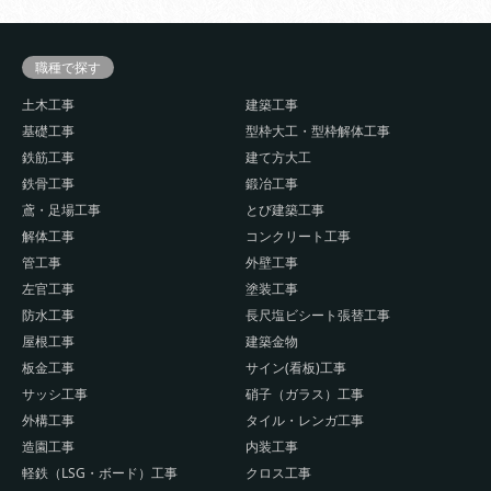
職種で探す
土木工事
建築工事
基礎工事
型枠大工・型枠解体工事
鉄筋工事
建て方大工
鉄骨工事
鍛冶工事
鳶・足場工事
とび建築工事
解体工事
コンクリート工事
管工事
外壁工事
左官工事
塗装工事
防水工事
長尺塩ビシート張替工事
屋根工事
建築金物
板金工事
サイン(看板)工事
サッシ工事
硝子（ガラス）工事
外構工事
タイル・レンガ工事
造園工事
内装工事
軽鉄（LSG・ボード）工事
クロス工事