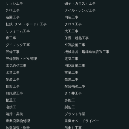
サッシ工事
硝子（ガラス）工事
外構工事
タイル・レンガ工事
造園工事
内装工事
軽鉄（LSG・ボード）工事
クロス工事
リフォーム工事
大工工事
床工事
保温・断熱工事
ダイノック工事
空調設備工事
設備工事
機械器具・鋼構造物設置工事
設備管理・ビル管理
電気工事
電気通信工事
消防設備工事
水道工事
重量工事
舗装工事
鉄道工事
橋梁工事
耐震補強工事
熱絶縁工事
さく井工事
揚重工
多能工
溶接工
製缶工
清掃・美装
プラント作業
産業廃棄物処理
重機オペ・ドライバー
地盤調査・測量
墨出し工事