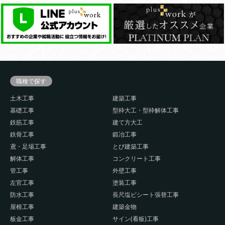
職種で探す
土木工事
建築工事
基礎工事
型枠大工・型枠解体工事
鉄筋工事
建て方大工
鉄骨工事
鍛冶工事
鳶・足場工事
とび建築工事
解体工事
コンクリート工事
管工事
外壁工事
左官工事
塗装工事
防水工事
長尺塩ビシート張替工事
屋根工事
建築金物
板金工事
サイン(看板)工事