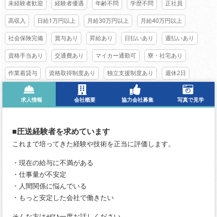
未経験者歓迎
経験者優遇
年齢不問
学歴不問
正社員
高収入
日給1万円以上
月給30万円以上
月給40万円以上
社会保険完備
賞与あり
昇給あり
日払いあり
週払いあり
資格手当あり
交通費あり
マイカー通勤可
寮・社宅あり
作業着貸与
資格取得制度あり
独立支援制度あり
週休2日
求人情報
会社概要
協力会社募集
写真で見学
■圧送経験者を求めています
これまで培ってきた経験や技術を正当に評価します。
・現在の給与に不満がある
・仕事量が不安定
・人間関係に悩んでいる
・もっと安定した会社で働きたい
そんな方はぜひ一度お話しください。