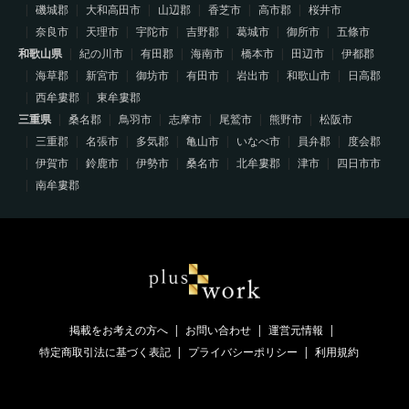
磯城郡
大和高田市
山辺郡
香芝市
高市郡
桜井市
奈良市
天理市
宇陀市
吉野郡
葛城市
御所市
五條市
和歌山県
紀の川市
有田郡
海南市
橋本市
田辺市
伊都郡
海草郡
新宮市
御坊市
有田市
岩出市
和歌山市
日高郡
西牟婁郡
東牟婁郡
三重県
桑名郡
鳥羽市
志摩市
尾鷲市
熊野市
松阪市
三重郡
名張市
多気郡
亀山市
いなべ市
員弁郡
度会郡
伊賀市
鈴鹿市
伊勢市
桑名市
北牟婁郡
津市
四日市市
南牟婁郡
掲載をお考えの方へ
お問い合わせ
運営元情報
特定商取引法に基づく表記
プライバシーポリシー
利用規約