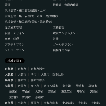
警備
軽作業・倉庫内作業
現場監督・施工管理(建築・土木)
現場監督・施工管理(管・造園・建設機械)
現場監督・施工管理(電気・電気通信)
元請施工管理
工務管理
設計・デザイン
建設コンサルタント
事務・経理
営業
プラチナプラン
ゴールドプラン
シルバープラン
積極採用企業
地域で探す
京都府
京都市
京都市以外
大阪府
大阪市
堺市
大阪市・堺市以外
兵庫県
神戸市
神戸市以外
滋賀県
米原市
犬上郡
近江八幡市
蒲生郡
長浜市
草津市
栗東市
守山市
大津市
高島市
東近江市
甲賀市
湖南市
愛知郡
野洲市
彦根市
奈良県
生駒市
橿原市
大和郡山市
北葛城郡
宇陀郡
生駒郡