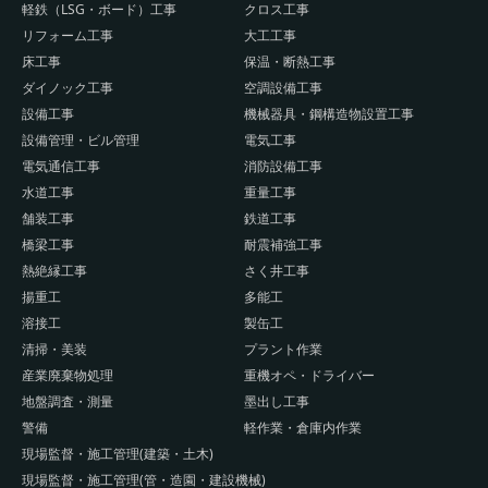
軽鉄（LSG・ボード）工事
クロス工事
リフォーム工事
大工工事
床工事
保温・断熱工事
ダイノック工事
空調設備工事
設備工事
機械器具・鋼構造物設置工事
設備管理・ビル管理
電気工事
電気通信工事
消防設備工事
水道工事
重量工事
舗装工事
鉄道工事
橋梁工事
耐震補強工事
熱絶縁工事
さく井工事
揚重工
多能工
溶接工
製缶工
清掃・美装
プラント作業
産業廃棄物処理
重機オペ・ドライバー
地盤調査・測量
墨出し工事
警備
軽作業・倉庫内作業
現場監督・施工管理(建築・土木)
現場監督・施工管理(管・造園・建設機械)