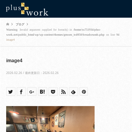
ブログ
Warning
: Invalid argument supplied for foreach() in
/home/xs751934/plus-
work.net/public_html/wp/wp-content/themes/gensen_tcd050/breadcrumb.php
on line
94
image4
image4
2026.02.26 / 最終更新日：2026.02.26