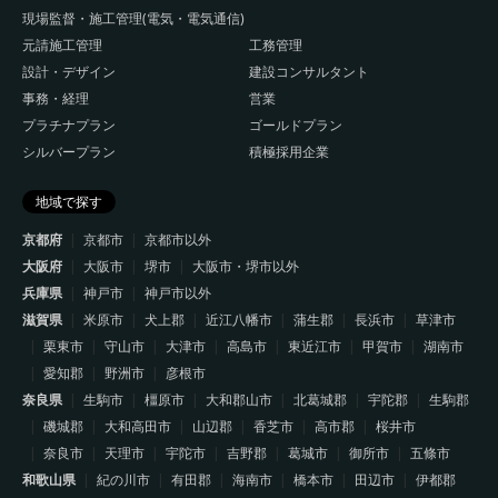
現場監督・施工管理(電気・電気通信)
元請施工管理
工務管理
設計・デザイン
建設コンサルタント
事務・経理
営業
プラチナプラン
ゴールドプラン
シルバープラン
積極採用企業
地域で探す
京都府
京都市
京都市以外
大阪府
大阪市
堺市
大阪市・堺市以外
兵庫県
神戸市
神戸市以外
滋賀県
米原市
犬上郡
近江八幡市
蒲生郡
長浜市
草津市
栗東市
守山市
大津市
高島市
東近江市
甲賀市
湖南市
愛知郡
野洲市
彦根市
奈良県
生駒市
橿原市
大和郡山市
北葛城郡
宇陀郡
生駒郡
磯城郡
大和高田市
山辺郡
香芝市
高市郡
桜井市
奈良市
天理市
宇陀市
吉野郡
葛城市
御所市
五條市
和歌山県
紀の川市
有田郡
海南市
橋本市
田辺市
伊都郡