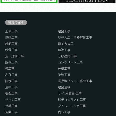
職種で探す
土木工事
建築工事
基礎工事
型枠大工・型枠解体工事
鉄筋工事
建て方大工
鉄骨工事
鍛冶工事
鳶・足場工事
とび建築工事
解体工事
コンクリート工事
管工事
外壁工事
左官工事
塗装工事
防水工事
長尺塩ビシート張替工事
屋根工事
建築金物
板金工事
サイン(看板)工事
サッシ工事
硝子（ガラス）工事
外構工事
タイル・レンガ工事
造園工事
内装工事