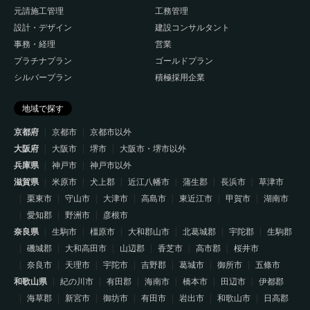
元請施工管理
工務管理
設計・デザイン
建設コンサルタント
事務・経理
営業
プラチナプラン
ゴールドプラン
シルバープラン
積極採用企業
地域で探す
京都府
京都市
京都市以外
大阪府
大阪市
堺市
大阪市・堺市以外
兵庫県
神戸市
神戸市以外
滋賀県
米原市
犬上郡
近江八幡市
蒲生郡
長浜市
草津市
栗東市
守山市
大津市
高島市
東近江市
甲賀市
湖南市
愛知郡
野洲市
彦根市
奈良県
生駒市
橿原市
大和郡山市
北葛城郡
宇陀郡
生駒郡
磯城郡
大和高田市
山辺郡
香芝市
高市郡
桜井市
奈良市
天理市
宇陀市
吉野郡
葛城市
御所市
五條市
和歌山県
紀の川市
有田郡
海南市
橋本市
田辺市
伊都郡
海草郡
新宮市
御坊市
有田市
岩出市
和歌山市
日高郡