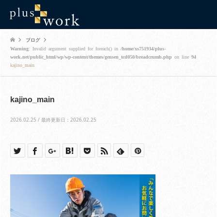
ブログ
Warning
: Invalid argument supplied for foreach() in
/home/xs751934/plus-
work.net/public_html/wp/wp-content/themes/gensen_tcd050/breadcrumb.php
on line
94
kajino_main
kajino_main
2026.02.25 / 最終更新日：2026.02.25