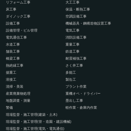
リフォーム工事
大工工事
床工事
保温・断熱工事
ダイノック工事
空調設備工事
設備工事
機械器具・鋼構造物設置工事
設備管理・ビル管理
電気工事
電気通信工事
消防設備工事
水道工事
重量工事
舗装工事
鉄道工事
橋梁工事
耐震補強工事
熱絶縁工事
さく井工事
揚重工
多能工
溶接工
製缶工
清掃・美装
プラント作業
産業廃棄物処理
重機オペ・ドライバー
地盤調査・測量
墨出し工事
警備
軽作業・倉庫内作業
現場監督・施工管理(建築・土木)
現場監督・施工管理(管・造園・建設機械)
現場監督・施工管理(電気・電気通信)