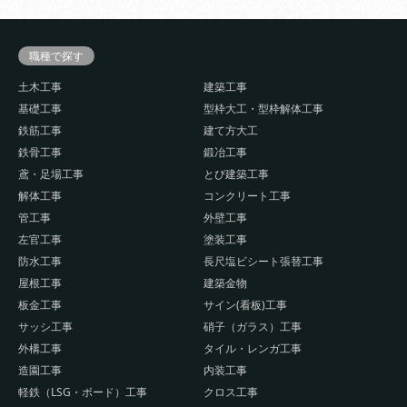
職種で探す
土木工事
建築工事
基礎工事
型枠大工・型枠解体工事
鉄筋工事
建て方大工
鉄骨工事
鍛冶工事
鳶・足場工事
とび建築工事
解体工事
コンクリート工事
管工事
外壁工事
左官工事
塗装工事
防水工事
長尺塩ビシート張替工事
屋根工事
建築金物
板金工事
サイン(看板)工事
サッシ工事
硝子（ガラス）工事
外構工事
タイル・レンガ工事
造園工事
内装工事
軽鉄（LSG・ボード）工事
クロス工事