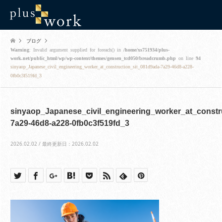
ブログ
Warning
: Invalid argument supplied for foreach() in
/home/xs751934/plus-
work.net/public_html/wp/wp-content/themes/gensen_tcd050/breadcrumb.php
on line
94
sinyaop_Japanese_civil_engineering_worker_at_construction_sit_081d9ada-7a29-46d8-a228-
0fb0c3f519fd_3
sinyaop_Japanese_civil_engineering_worker_at_constr
7a29-46d8-a228-0fb0c3f519fd_3
2026.02.02 / 最終更新日：2026.02.02