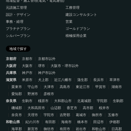
現場監督・施工管理(電気・電気通信)
元請施工管理
工務管理
設計・デザイン
建設コンサルタント
事務・経理
営業
プラチナプラン
ゴールドプラン
シルバープラン
積極採用企業
地域で探す
京都府
京都市
京都市以外
大阪府
大阪市
堺市
大阪市・堺市以外
兵庫県
神戸市
神戸市以外
滋賀県
米原市
犬上郡
近江八幡市
蒲生郡
長浜市
草津市
栗東市
守山市
大津市
高島市
東近江市
甲賀市
湖南市
愛知郡
野洲市
彦根市
奈良県
生駒市
橿原市
大和郡山市
北葛城郡
宇陀郡
生駒郡
磯城郡
大和高田市
山辺郡
香芝市
高市郡
桜井市
奈良市
天理市
宇陀市
吉野郡
葛城市
御所市
五條市
和歌山県
紀の川市
有田郡
海南市
橋本市
田辺市
伊都郡
海草郡
新宮市
御坊市
有田市
岩出市
和歌山市
日高郡