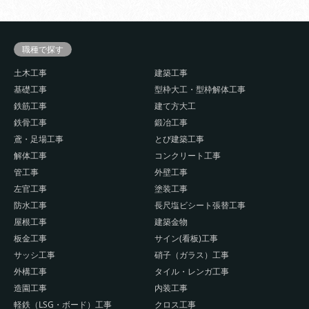
職種で探す
土木工事
建築工事
基礎工事
型枠大工・型枠解体工事
鉄筋工事
建て方大工
鉄骨工事
鍛冶工事
鳶・足場工事
とび建築工事
解体工事
コンクリート工事
管工事
外壁工事
左官工事
塗装工事
防水工事
長尺塩ビシート張替工事
屋根工事
建築金物
板金工事
サイン(看板)工事
サッシ工事
硝子（ガラス）工事
外構工事
タイル・レンガ工事
造園工事
内装工事
軽鉄（LSG・ボード）工事
クロス工事