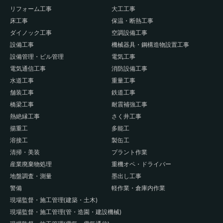
リフォーム工事
大工工事
床工事
保温・断熱工事
ダイノック工事
空調設備工事
設備工事
機械器具・鋼構造物設置工事
設備管理・ビル管理
電気工事
電気通信工事
消防設備工事
水道工事
重量工事
舗装工事
鉄道工事
橋梁工事
耐震補強工事
熱絶縁工事
さく井工事
揚重工
多能工
溶接工
製缶工
清掃・美装
プラント作業
産業廃棄物処理
重機オペ・ドライバー
地盤調査・測量
墨出し工事
警備
軽作業・倉庫内作業
現場監督・施工管理(建築・土木)
現場監督・施工管理(管・造園・建設機械)