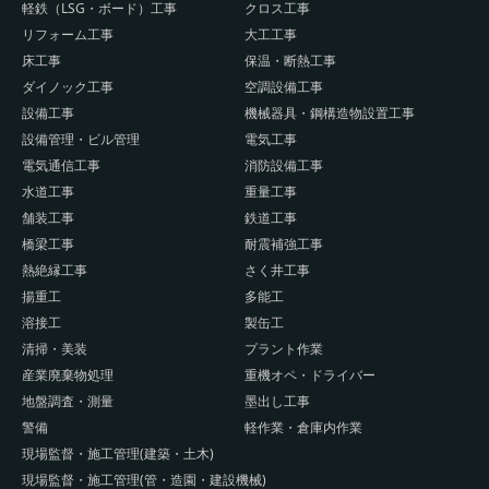
軽鉄（LSG・ボード）工事
クロス工事
リフォーム工事
大工工事
床工事
保温・断熱工事
ダイノック工事
空調設備工事
設備工事
機械器具・鋼構造物設置工事
設備管理・ビル管理
電気工事
電気通信工事
消防設備工事
水道工事
重量工事
舗装工事
鉄道工事
橋梁工事
耐震補強工事
熱絶縁工事
さく井工事
揚重工
多能工
溶接工
製缶工
清掃・美装
プラント作業
産業廃棄物処理
重機オペ・ドライバー
地盤調査・測量
墨出し工事
警備
軽作業・倉庫内作業
現場監督・施工管理(建築・土木)
現場監督・施工管理(管・造園・建設機械)