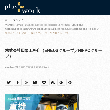
ブログ
Warning
: Invalid argument supplied for foreach() in
/home/xs751934/plus-
work.net/public_html/wp/wp-content/themes/gensen_tcd050/breadcrumb.php
on line
94
株式会社田頭工務店（ENEOSグループ／NIPPOグループ）
株式会社田頭工務店（ENEOSグループ／NIPPOグルー
プ）
2026.02.08 / 最終更新日：2026.02.08