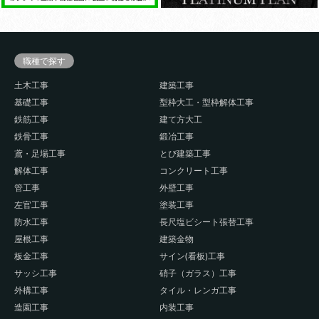
職種で探す
土木工事
建築工事
基礎工事
型枠大工・型枠解体工事
鉄筋工事
建て方大工
鉄骨工事
鍛冶工事
鳶・足場工事
とび建築工事
解体工事
コンクリート工事
管工事
外壁工事
左官工事
塗装工事
防水工事
長尺塩ビシート張替工事
屋根工事
建築金物
板金工事
サイン(看板)工事
サッシ工事
硝子（ガラス）工事
外構工事
タイル・レンガ工事
造園工事
内装工事