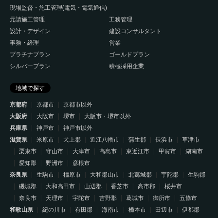
現場監督・施工管理(電気・電気通信)
元請施工管理
工務管理
設計・デザイン
建設コンサルタント
事務・経理
営業
プラチナプラン
ゴールドプラン
シルバープラン
積極採用企業
地域で探す
京都府
京都市
京都市以外
大阪府
大阪市
堺市
大阪市・堺市以外
兵庫県
神戸市
神戸市以外
滋賀県
米原市
犬上郡
近江八幡市
蒲生郡
長浜市
草津市
栗東市
守山市
大津市
高島市
東近江市
甲賀市
湖南市
愛知郡
野洲市
彦根市
奈良県
生駒市
橿原市
大和郡山市
北葛城郡
宇陀郡
生駒郡
磯城郡
大和高田市
山辺郡
香芝市
高市郡
桜井市
奈良市
天理市
宇陀市
吉野郡
葛城市
御所市
五條市
和歌山県
紀の川市
有田郡
海南市
橋本市
田辺市
伊都郡