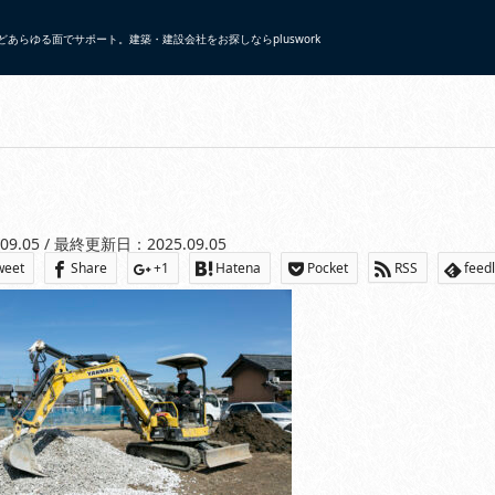
あらゆる面でサポート。建築・建設会社をお探しならpluswork
s751934/plus-work.net/public_html/wp/wp-content/themes/gensen_tcd05
.09.05 / 最終更新日：2025.09.05
weet
Share
+1
Hatena
Pocket
RSS
feed