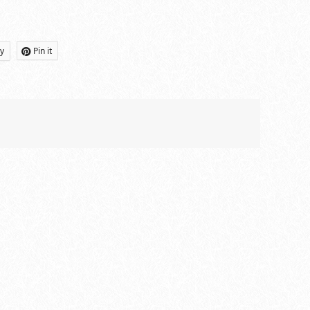
ly
Pin it