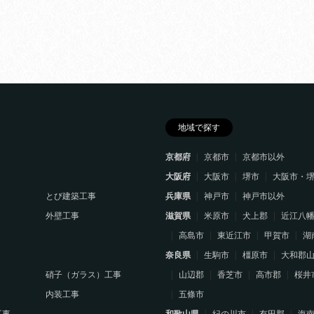
地域で探す
京都府
京都市
京都市以外
大阪府
大阪市
堺市
大阪市・
とび建築工事
兵庫県
神戸市
神戸市以外
外壁工事
滋賀県
米原市
犬上郡
近江八
高島市
東近江市
甲賀市
湖
奈良県
生駒市
橿原市
大和郡
硝子（ガラス）工事
山辺郡
香芝市
高市郡
桜井
内装工事
五條市
工事
和歌山県
紀の川市
有田郡
海