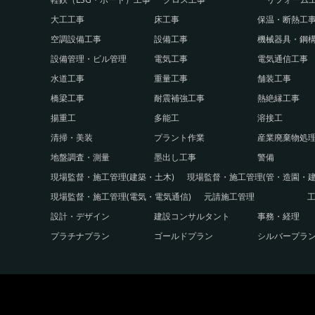
大工工事
床工事
保温・断熱工
空調設備工事
設備工事
機械器具・鋼
設備管理・ビル管理
電気工事
電気通信工事
水道工事
重量工事
舗装工事
橋梁工事
耐震補強工事
熱絶縁工事
揚重工
多能工
溶接工
清掃・美装
プラント作業
産業廃棄物処
地盤調査・測量
墨出し工事
警備
現場監督・施工管理(建築・土木)
現場監督・施工管理(管・造園・建
現場監督・施工管理(電気・電気通信)
元請施工管理
設計・デザイン
建設コンサルタント
事務・経理
プラチナプラン
ゴールドプラン
シルバープラ