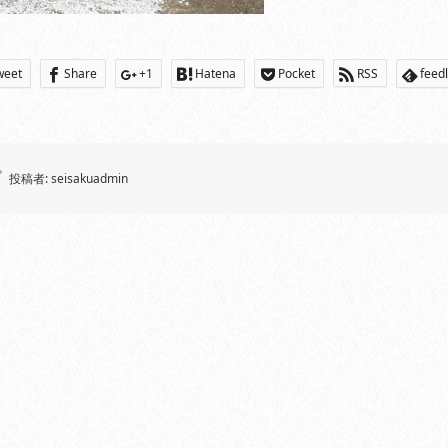
weet
Share
+1
Hatena
Pocket
RSS
feed
投稿者:
seisakuadmin