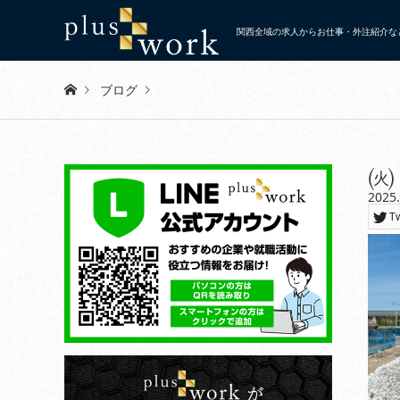
関西全域の求人からお仕事・外注紹介など
ブログ
Warning
: Invalid argument supplied for foreach() in
/home/x
㈫
2025
㈫
T