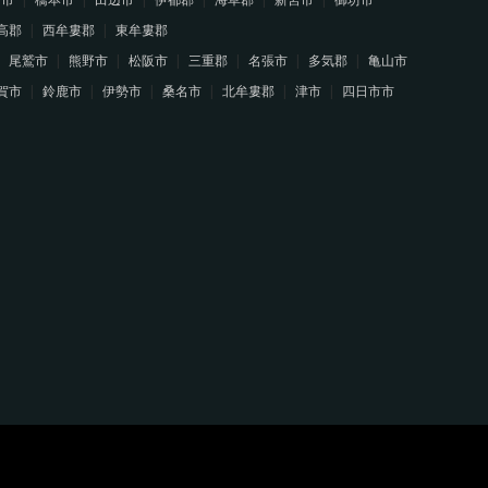
高郡
西牟婁郡
東牟婁郡
尾鷲市
熊野市
松阪市
三重郡
名張市
多気郡
亀山市
賀市
鈴鹿市
伊勢市
桑名市
北牟婁郡
津市
四日市市