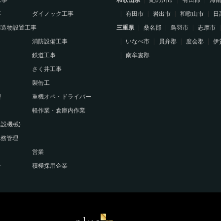
事
ダイノック工事
有田市
岩出市
和歌山市
日
構造物設置工事
三重県
桑名郡
鳥羽市
志摩市
消防設備工事
いなべ市
員弁郡
度会郡
伊
鉄道工事
南牟婁郡
さく井工事
製缶工
理
重機オペ・ドライバー
軽作業・倉庫内作業
設機械)
工務管理
営業
ン
積極採用企業