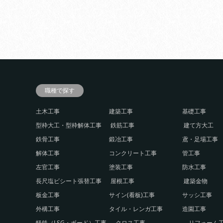
職種で探す
土木工事
建築工事
基礎工事
型枠大工・型枠解体工事
鉄筋工事
建て方大工
鉄骨工事
鍛冶工事
鳶・足場工事
解体工事
コンクリート工事
管工事
左官工事
塗装工事
防水工事
長尺塩ビシート張替工事
屋根工事
建築金物
板金工事
サイン(看板)工事
サッシ工事
外構工事
タイル・レンガ工事
造園工事
軽鉄（LSG・ボード）工事
クロス工事
リフォーム