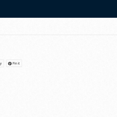
0/breadcrumb.php
on line
94
ly
Pin it