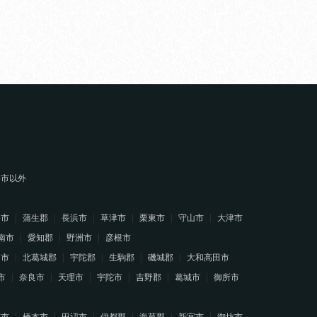
堺市以外
幡市
蒲生郡
長浜市
草津市
栗東市
守山市
大津市
南市
愛知郡
野洲市
彦根市
山市
北葛城郡
宇陀郡
生駒郡
磯城郡
大和高田市
市
奈良市
天理市
宇陀市
吉野郡
葛城市
御所市
南市
橋本市
田辺市
伊都郡
海草郡
新宮市
御坊市