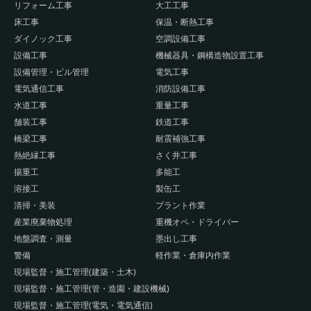
リフォーム工事
大工工事
床工事
保温・断熱工事
ダイノック工事
空調設備工事
設備工事
機械器具・鋼構造物設置工事
設備管理・ビル管理
電気工事
電気通信工事
消防設備工事
水道工事
重量工事
舗装工事
鉄道工事
橋梁工事
耐震補強工事
熱絶縁工事
さく井工事
揚重工
多能工
溶接工
製缶工
清掃・美装
プラント作業
産業廃棄物処理
重機オペ・ドライバー
地盤調査・測量
墨出し工事
警備
軽作業・倉庫内作業
現場監督・施工管理(建築・土木)
現場監督・施工管理(管・造園・建設機械)
現場監督・施工管理(電気・電気通信)