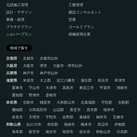
元請施工管理
工務管理
設計・デザイン
建設コンサルタント
事務・経理
営業
プラチナプラン
ゴールドプラン
シルバープラン
積極採用企業
地域で探す
京都府
京都市
京都市以外
大阪府
大阪市
堺市
大阪市・堺市以外
兵庫県
神戸市
神戸市以外
滋賀県
米原市
犬上郡
近江八幡市
蒲生郡
長浜市
草津市
栗東市
守山市
大津市
高島市
東近江市
甲賀市
湖南市
愛知郡
野洲市
彦根市
奈良県
生駒市
橿原市
大和郡山市
北葛城郡
宇陀郡
生駒郡
磯城郡
大和高田市
山辺郡
香芝市
高市郡
桜井市
奈良市
天理市
宇陀市
吉野郡
葛城市
御所市
五條市
和歌山県
紀の川市
有田郡
海南市
橋本市
田辺市
伊都郡
海草郡
新宮市
御坊市
有田市
岩出市
和歌山市
日高郡