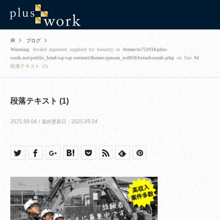
ブログ
Warning
: Invalid argument supplied for foreach() in
/home/xs751934/plus-
work.net/public_html/wp/wp-content/themes/gensen_tcd050/breadcrumb.php
on line
94
段落テキスト (1)
段落テキスト (1)
2025.09.04 / 最終更新日：2025.09.04