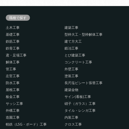
職種で探す
土木工事
建築工事
基礎工事
型枠大工・型枠解体工事
鉄筋工事
建て方大工
鉄骨工事
鍛冶工事
鳶・足場工事
とび建築工事
解体工事
コンクリート工事
管工事
外壁工事
左官工事
塗装工事
防水工事
長尺塩ビシート張替工事
屋根工事
建築金物
板金工事
サイン(看板)工事
サッシ工事
硝子（ガラス）工事
外構工事
タイル・レンガ工事
造園工事
内装工事
軽鉄（LSG・ボード）工事
クロス工事