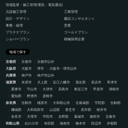
現場監督・施工管理(電気・電気通信)
元請施工管理
工務管理
設計・デザイン
建設コンサルタント
事務・経理
営業
プラチナプラン
ゴールドプラン
シルバープラン
積極採用企業
地域で探す
京都府
京都市
京都市以外
大阪府
大阪市
堺市
大阪市・堺市以外
兵庫県
神戸市
神戸市以外
滋賀県
米原市
犬上郡
近江八幡市
蒲生郡
長浜市
草津市
栗東市
守山市
大津市
高島市
東近江市
甲賀市
湖南市
愛知郡
野洲市
彦根市
奈良県
生駒市
橿原市
大和郡山市
北葛城郡
宇陀郡
生駒郡
磯城郡
大和高田市
山辺郡
香芝市
高市郡
桜井市
奈良市
天理市
宇陀市
吉野郡
葛城市
御所市
五條市
和歌山県
紀の川市
有田郡
海南市
橋本市
田辺市
伊都郡