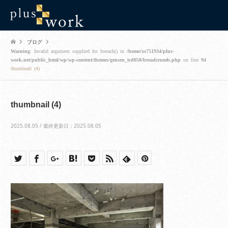
ブログ
Warning
: Invalid argument supplied for foreach() in
/home/xs751934/plus-
work.net/public_html/wp/wp-content/themes/gensen_tcd050/breadcrumb.php
on line
94
thumbnail (4)
thumbnail (4)
2025.08.05 / 最終更新日：2025.08.05