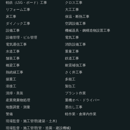
軽鉄（LSG・ボード）工事
クロス工事
リフォーム工事
大工工事
床工事
保温・断熱工事
ダイノック工事
空調設備工事
設備工事
機械器具・鋼構造物設置工事
設備管理・ビル管理
電気工事
電気通信工事
消防設備工事
水道工事
重量工事
舗装工事
鉄道工事
橋梁工事
耐震補強工事
熱絶縁工事
さく井工事
揚重工
多能工
溶接工
製缶工
清掃・美装
プラント作業
産業廃棄物処理
重機オペ・ドライバー
地盤調査・測量
墨出し工事
警備
軽作業・倉庫内作業
現場監督・施工管理(建築・土木)
現場監督・施工管理(管・造園・建設機械)