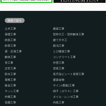
職種で探す
土木工事
建築工事
基礎工事
型枠大工・型枠解体工事
鉄筋工事
建て方大工
鉄骨工事
鍛冶工事
鳶・足場工事
とび建築工事
解体工事
コンクリート工事
管工事
外壁工事
左官工事
塗装工事
防水工事
長尺塩ビシート張替工事
屋根工事
建築金物
板金工事
サイン(看板)工事
サッシ工事
硝子（ガラス）工事
外構工事
タイル・レンガ工事
造園工事
内装工事