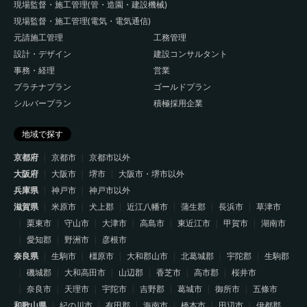
現場監督・施工管理(管・造園・建設機械)
現場監督・施工管理(電気・電気通信)
元請施工管理
工務管理
設計・デザイン
建設コンサルタント
事務・経理
営業
プラチナプラン
ゴールドプラン
シルバープラン
積極採用企業
地域で探す
京都府
京都市
京都市以外
大阪府
大阪市
堺市
大阪市・堺市以外
兵庫県
神戸市
神戸市以外
滋賀県
米原市
犬上郡
近江八幡市
蒲生郡
長浜市
草津市
栗東市
守山市
大津市
高島市
東近江市
甲賀市
湖南市
愛知郡
野洲市
彦根市
奈良県
生駒市
橿原市
大和郡山市
北葛城郡
宇陀郡
生駒郡
磯城郡
大和高田市
山辺郡
香芝市
高市郡
桜井市
奈良市
天理市
宇陀市
吉野郡
葛城市
御所市
五條市
和歌山県
紀の川市
有田郡
海南市
橋本市
田辺市
伊都郡