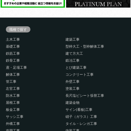
職種で探す
土木工事
建築工事
基礎工事
型枠大工・型枠解体工事
鉄筋工事
建て方大工
鉄骨工事
鍛冶工事
鳶・足場工事
とび建築工事
解体工事
コンクリート工事
管工事
外壁工事
左官工事
塗装工事
防水工事
長尺塩ビシート張替工事
屋根工事
建築金物
板金工事
サイン(看板)工事
サッシ工事
硝子（ガラス）工事
外構工事
タイル・レンガ工事
造園工事
内装工事