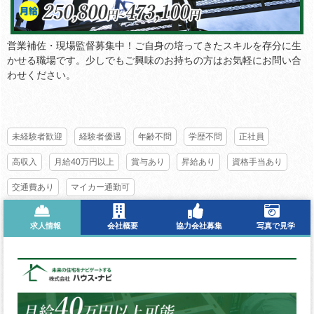
営業補佐・現場監督募集中！ご自身の培ってきたスキルを存分に生
かせる職場です。少しでもご興味のお持ちの方はお気軽にお問い合
わせください。
未経験者歓迎
経験者優遇
年齢不問
学歴不問
正社員
高収入
月給40万円以上
賞与あり
昇給あり
資格手当あり
交通費あり
マイカー通勤可
求人情報
会社概要
協力会社募集
写真で見学