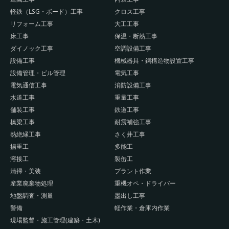
軽鉄（LSG・ボード）工事
クロス工事
リフォーム工事
大工工事
床工事
保温・断熱工事
ダイノック工事
空調設備工事
設備工事
機械器具・鋼構造物設置工事
設備管理・ビル管理
電気工事
電気通信工事
消防設備工事
水道工事
重量工事
舗装工事
鉄道工事
橋梁工事
耐震補強工事
熱絶縁工事
さく井工事
揚重工
多能工
溶接工
製缶工
清掃・美装
プラント作業
産業廃棄物処理
重機オペ・ドライバー
地盤調査・測量
墨出し工事
警備
軽作業・倉庫内作業
現場監督・施工管理(建築・土木)