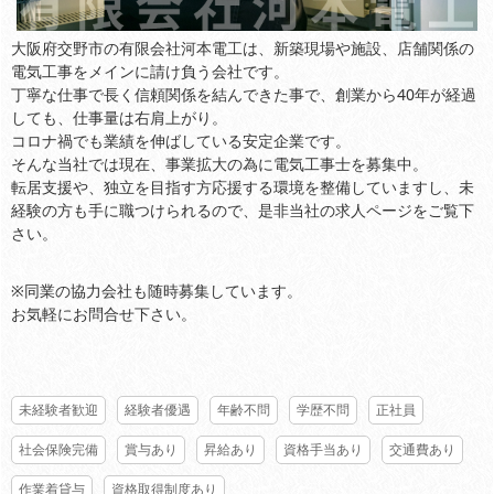
大阪府交野市の有限会社河本電工は、新築現場や施設、店舗関係の
電気工事をメインに請け負う会社です。
丁寧な仕事で長く信頼関係を結んできた事で、創業から40年が経過
しても、仕事量は右肩上がり。
コロナ禍でも業績を伸ばしている安定企業です。
そんな当社では現在、事業拡大の為に電気工事士を募集中。
転居支援や、独立を目指す方応援する環境を整備していますし、未
経験の方も手に職つけられるので、是非当社の求人ページをご覧下
さい。
※同業の協力会社も随時募集しています。
お気軽にお問合せ下さい。
未経験者歓迎
経験者優遇
年齢不問
学歴不問
正社員
社会保険完備
賞与あり
昇給あり
資格手当あり
交通費あり
作業着貸与
資格取得制度あり