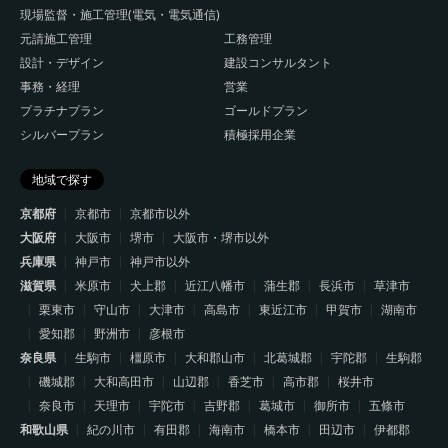
現場監督・施工管理(電気・電気通信)
元請施工管理
工務管理
設計・デザイン
建設コンサルタント
事務・経理
営業
プラチナプラン
ゴールドプラン
シルバープラン
積極採用企業
地域で探す
京都府
京都市
京都市以外
大阪府
大阪市
堺市
大阪市・堺市以外
兵庫県
神戸市
神戸市以外
滋賀県
米原市
犬上郡
近江八幡市
蒲生郡
長浜市
草津市
栗東市
守山市
大津市
高島市
東近江市
甲賀市
湖南市
愛知郡
野洲市
彦根市
奈良県
生駒市
橿原市
大和郡山市
北葛城郡
宇陀郡
生駒郡
磯城郡
大和高田市
山辺郡
香芝市
高市郡
桜井市
奈良市
天理市
宇陀市
吉野郡
葛城市
御所市
五條市
和歌山県
紀の川市
有田郡
海南市
橋本市
田辺市
伊都郡