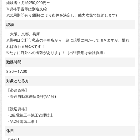
経験者：月給250,000円〜
※資格手当等は別途支給
※試用期間有り(面接により条件を決定し、能力次第で短縮します)
現場
・大阪、京都、兵庫
※最初は交野市私市の事務所から一緒に現場に向かって頂きますが、慣れ
れば直行直帰OKです！
※たまに府外への出張があります！（出張費用は会社負担）
勤務時間
8:30〜17:00
対象となる方
【必須資格】
・普通自動車運転免許(第1種)
【歓迎資格】
・2級電気工事施工管理技士
・第2種電気工事士
休日