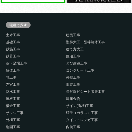
職種で探す
土木工事
建築工事
基礎工事
型枠大工・型枠解体工事
鉄筋工事
建て方大工
鉄骨工事
鍛冶工事
鳶・足場工事
とび建築工事
解体工事
コンクリート工事
管工事
外壁工事
左官工事
塗装工事
防水工事
長尺塩ビシート張替工事
屋根工事
建築金物
板金工事
サイン(看板)工事
サッシ工事
硝子（ガラス）工事
外構工事
タイル・レンガ工事
造園工事
内装工事