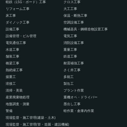
軽鉄（LSG・ボード）工事
クロス工事
リフォーム工事
大工工事
床工事
保温・断熱工事
ダイノック工事
空調設備工事
設備工事
機械器具・鋼構造物設置工事
設備管理・ビル管理
電気工事
電気通信工事
消防設備工事
水道工事
重量工事
舗装工事
鉄道工事
橋梁工事
耐震補強工事
熱絶縁工事
さく井工事
揚重工
多能工
溶接工
製缶工
清掃・美装
プラント作業
産業廃棄物処理
重機オペ・ドライバー
地盤調査・測量
墨出し工事
警備
軽作業・倉庫内作業
現場監督・施工管理(建築・土木)
現場監督・施工管理(管・造園・建設機械)