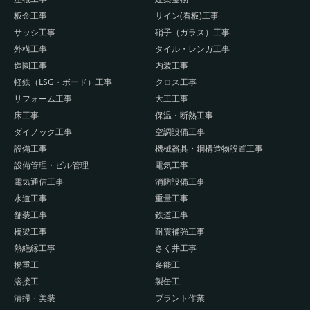
板金工事
サイン(看板)工事
サッシ工事
硝子（ガラス）工事
外構工事
タイル・レンガ工事
造園工事
内装工事
軽鉄（LSG・ボード）工事
クロス工事
リフォーム工事
大工工事
床工事
保温・断熱工事
ダイノック工事
空調設備工事
設備工事
機械器具・鋼構造物設置工事
設備管理・ビル管理
電気工事
電気通信工事
消防設備工事
水道工事
重量工事
舗装工事
鉄道工事
橋梁工事
耐震補強工事
熱絶縁工事
さく井工事
揚重工
多能工
溶接工
製缶工
清掃・美装
プラント作業