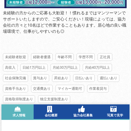
未経験の方からのご応募も大歓迎！！慣れるまではマンツーマンで
サポートいたしますので、ご安心ください！現場によっては、協力
会社の方々と10名ほどで作業することもあります。居心地の良い職
場環境で、仕事がしやすいのも◎
未経験者歓迎
経験者優遇
年齢不問
学歴不問
正社員
高収入
日給1万円以上
月給30万円以上
月給40万円以上
社会保険完備
賞与あり
昇給あり
日払いあり
週払いあり
資格手当あり
交通費あり
マイカー通勤可
作業着貸与
資格取得制度あり
独立支援制度あり
求人情報
会社概要
協力会社募集
写真で見学