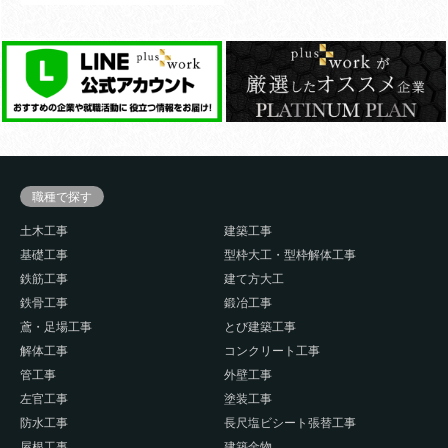
職種で探す
土木工事
建築工事
基礎工事
型枠大工・型枠解体工事
鉄筋工事
建て方大工
鉄骨工事
鍛冶工事
鳶・足場工事
とび建築工事
解体工事
コンクリート工事
管工事
外壁工事
左官工事
塗装工事
防水工事
長尺塩ビシート張替工事
屋根工事
建築金物