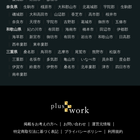
奈良県
生駒市
橿原市
大和郡山市
北葛城郡
宇陀郡
生駒郡
磯城郡
大和高田市
山辺郡
香芝市
高市郡
桜井市
奈良市
天理市
宇陀市
吉野郡
葛城市
御所市
五條市
和歌山県
紀の川市
有田郡
海南市
橋本市
田辺市
伊都郡
海草郡
新宮市
御坊市
有田市
岩出市
和歌山市
日高郡
西牟婁郡
東牟婁郡
三重県
桑名郡
鳥羽市
志摩市
尾鷲市
熊野市
松阪市
三重郡
名張市
多気郡
亀山市
いなべ市
員弁郡
度会郡
伊賀市
鈴鹿市
伊勢市
桑名市
北牟婁郡
津市
四日市市
南牟婁郡
掲載をお考えの方へ
お問い合わせ
運営元情報
特定商取引法に基づく表記
プライバシーポリシー
利用規約