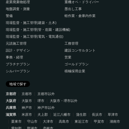
産業廃棄物処理
重機オペ・ドライバー
地盤調査・測量
墨出し工事
警備
軽作業・倉庫内作業
現場監督・施工管理(建築・土木)
現場監督・施工管理(管・造園・建設機械)
現場監督・施工管理(電気・電気通信)
元請施工管理
工務管理
設計・デザイン
建設コンサルタント
事務・経理
営業
プラチナプラン
ゴールドプラン
シルバープラン
積極採用企業
地域で探す
京都府
京都市
京都市以外
大阪府
大阪市
堺市
大阪市・堺市以外
兵庫県
神戸市
神戸市以外
滋賀県
米原市
犬上郡
近江八幡市
蒲生郡
長浜市
草津市
栗東市
守山市
大津市
高島市
東近江市
甲賀市
湖南市
愛知郡
野洲市
彦根市