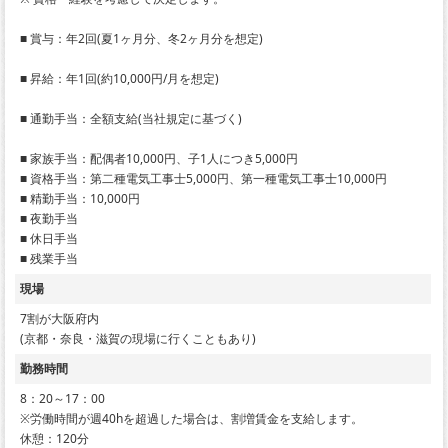
■ 賞与：年2回(夏1ヶ月分、冬2ヶ月分を想定)
■ 昇給：年1回(約10,000円/月を想定)
■ 通勤手当：全額支給(当社規定に基づく)
■ 家族手当：配偶者10,000円、子1人につき5,000円
■ 資格手当：第二種電気工事士5,000円、第一種電気工事士10,000円
■ 精勤手当：10,000円
■ 夜勤手当
■ 休日手当
■ 残業手当
現場
7割が大阪府内
(京都・奈良・滋賀の現場に行くこともあり)
勤務時間
8：20～17：00
※労働時間が週40hを超過した場合は、割増賃金を支給します。
休憩：120分