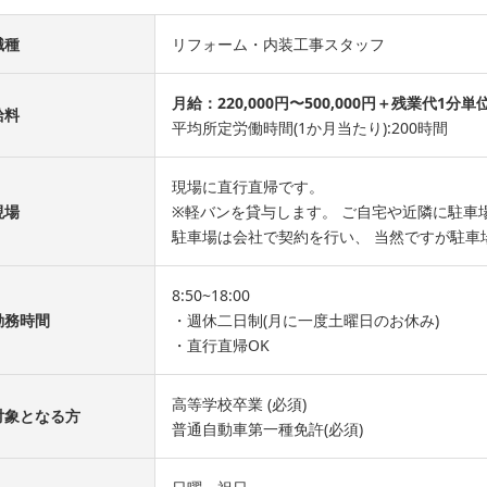
職種
リフォーム・内装工事スタッフ
月給：220,000円〜500,000円＋残業代1分
給料
平均所定労働時間(1か月当たり):200時間
現場に直行直帰です。
現場
※軽バンを貸与します。 ご自宅や近隣に駐車
駐車場は会社で契約を行い、 当然ですが駐車
8:50~18:00
勤務時間
・週休二日制(月に一度土曜日のお休み)
・直行直帰OK
高等学校卒業 (必須)
対象となる方
普通自動車第一種免許(必須)