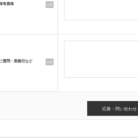
保有資格
任意
ご質問・面接日など
任意