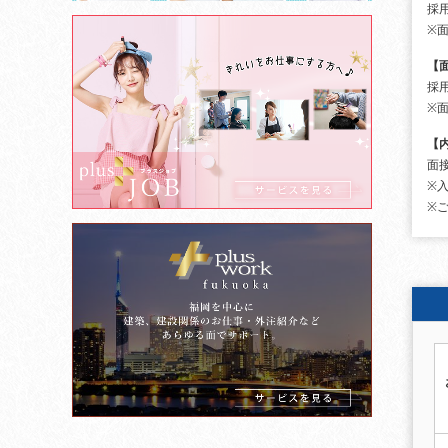
採
※
【
採
※
【
面
※
※