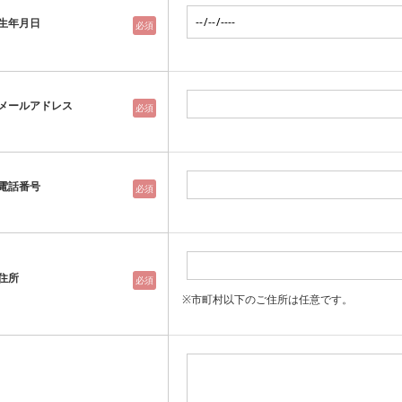
生年月日
必須
メールアドレス
必須
電話番号
必須
住所
必須
※市町村以下のご住所は任意です。