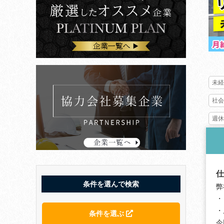
未経
社会
週休
仕
条件を選んで検索
弊
・
・
条件を選ぶ
今