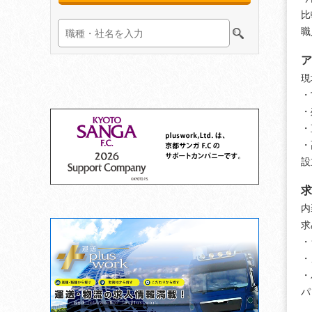
比
職
ア
現
・
・
・
・
設
求
内
求
・
・
・
パ