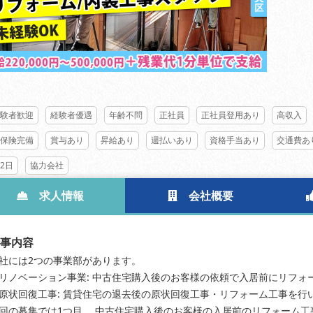
験者歓迎
経験者優遇
年齢不問
正社員
正社員登用あり
高収入
保険完備
賞与あり
昇給あり
週払いあり
資格手当あり
交通費あ
2日
協力会社
求人情報
会社概要
事内容
社には2つの事業部があります。
リノベーション事業: 中古住宅購入後のお客様の依頼で入居前にリフォ
原状回復工事: 賃貸住宅の退去後の原状回復工事・リフォーム工事を行
回の募集では1つ目、 中古住宅購入後のお客様の入居前のリフォーム工