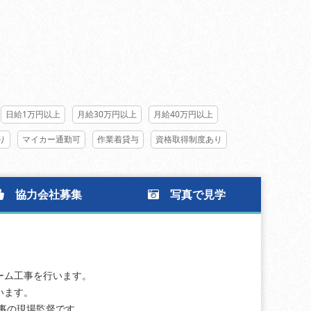
日給1万円以上
月給30万円以上
月給40万円以上
り
マイカー通勤可
作業着貸与
資格取得制度あり
協力会社募集
写真で見学
ーム工事を行います。
います。
事の現場監督です。