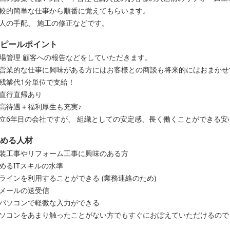
較的簡単な仕事から順番に覚えてもらいます。
人の手配、 施工の修正などです。
ピールポイント
場管理 顧客への報告などをしていただきます。
営業的な仕事に興味がある方にはお客様との商談も将来的にはおまかせ
残業代1分単位で支給！
直行直帰あり
高待遇＋福利厚生も充実♪
立6年目の会社ですが、 組織としての安定感、長く働くことができる安
める人材
装工事やリフォーム工事に興味のある方
めるITスキルの水準
ラインを利用することができる (業務連絡のため)
メールの送受信
パソコンで軽微な入力ができる
ソコンをあまり触ったことがない方でもすぐにおぼえていただけるので