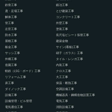
鉄骨工事
鍛冶工事
鳶・足場工事
とび建築工事
解体工事
コンクリート工事
管工事
外壁工事
左官工事
塗装工事
防水工事
長尺塩ビシート張替工事
屋根工事
建築金物
板金工事
サイン(看板)工事
サッシ工事
硝子（ガラス）工事
外構工事
タイル・レンガ工事
造園工事
内装工事
軽鉄（LSG・ボード）工事
クロス工事
リフォーム工事
大工工事
床工事
保温・断熱工事
ダイノック工事
空調設備工事
設備工事
機械器具・鋼構造物設置工事
設備管理・ビル管理
電気工事
電気通信工事
消防設備工事