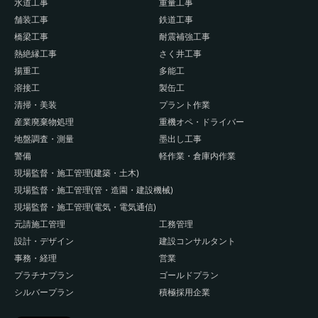
水道工事
重量工事
舗装工事
鉄道工事
橋梁工事
耐震補強工事
熱絶縁工事
さく井工事
揚重工
多能工
溶接工
製缶工
清掃・美装
プラント作業
産業廃棄物処理
重機オペ・ドライバー
地盤調査・測量
墨出し工事
警備
軽作業・倉庫内作業
現場監督・施工管理(建築・土木)
現場監督・施工管理(管・造園・建設機械)
現場監督・施工管理(電気・電気通信)
元請施工管理
工務管理
設計・デザイン
建設コンサルタント
事務・経理
営業
プラチナプラン
ゴールドプラン
シルバープラン
積極採用企業