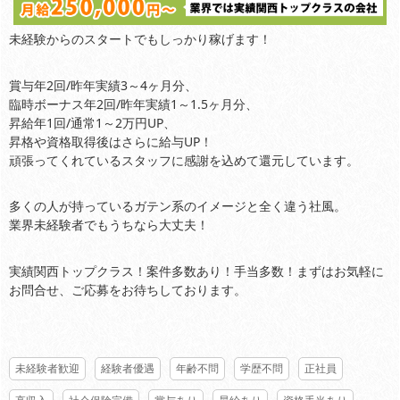
未経験からのスタートでもしっかり稼げます！
賞与年2回/昨年実績3～4ヶ月分、
臨時ボーナス年2回/昨年実績1～1.5ヶ月分、
昇給年1回/通常1～2万円UP、
昇格や資格取得後はさらに給与UP！
頑張ってくれているスタッフに感謝を込めて還元しています。
多くの人が持っているガテン系のイメージと全く違う社風。
業界未経験者でもうちなら大丈夫！
実績関西トップクラス！案件多数あり！手当多数！まずはお気軽に
お問合せ、ご応募をお待ちしております。
未経験者歓迎
経験者優遇
年齢不問
学歴不問
正社員