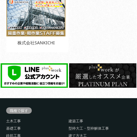
株式会社SANKICHI
職種で探す
土木工事
建築工事
基礎工事
型枠大工・型枠解体工事
鉄筋工事
建て方大工