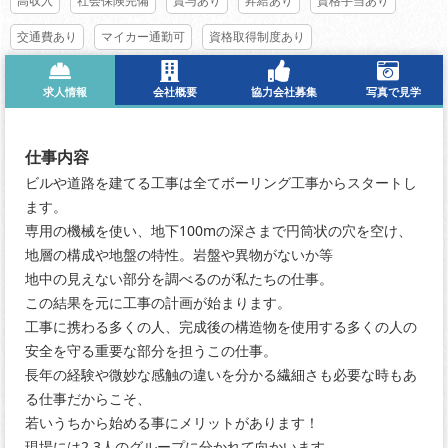
高収入
社会保険完備
賞与あり
昇給あり
資格手当あり
交通費あり
マイカー通勤可
資格取得制度あり
求人情報
会社概要
協力会社募集
写真で見学
仕事内容
ビルや道路を建てる工事は全てボーリング工事からスタートし
ます。
専用の機械を使い、地下100mの深さまで円筒状の穴を空け、
地層の構成や地盤の特性。岩盤や異物がないか等
地中の見えない部分を調べるのが私たちの仕事。
この結果を元に工事の計画が始まります。
工事に携わる多くの人、完成後の構造物を使用する多くの人の
安全を守る重要な部分を担うこの仕事。
長年の経験や微妙な感触の違いを分かる繊細さも必要な時もあ
る仕事だからこそ、
若いうちから始める事にメリットがあります！
現場には2,3人のグループに分かれて向かいます。