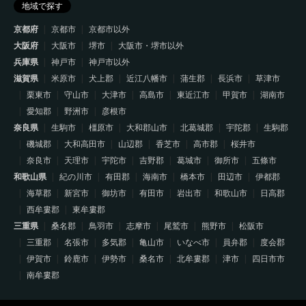
地域で探す
京都府
京都市
京都市以外
大阪府
大阪市
堺市
大阪市・堺市以外
兵庫県
神戸市
神戸市以外
滋賀県
米原市
犬上郡
近江八幡市
蒲生郡
長浜市
草津市
栗東市
守山市
大津市
高島市
東近江市
甲賀市
湖南市
愛知郡
野洲市
彦根市
奈良県
生駒市
橿原市
大和郡山市
北葛城郡
宇陀郡
生駒郡
磯城郡
大和高田市
山辺郡
香芝市
高市郡
桜井市
奈良市
天理市
宇陀市
吉野郡
葛城市
御所市
五條市
和歌山県
紀の川市
有田郡
海南市
橋本市
田辺市
伊都郡
海草郡
新宮市
御坊市
有田市
岩出市
和歌山市
日高郡
西牟婁郡
東牟婁郡
三重県
桑名郡
鳥羽市
志摩市
尾鷲市
熊野市
松阪市
三重郡
名張市
多気郡
亀山市
いなべ市
員弁郡
度会郡
伊賀市
鈴鹿市
伊勢市
桑名市
北牟婁郡
津市
四日市市
南牟婁郡