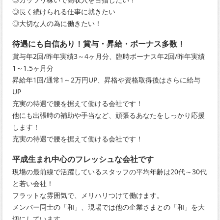
◎長く続けられる仕事に就きたい
◎大切な人の為に働きたい！
待遇にも自信あり！賞与・昇給・ボーナス多数！
賞与年2回/昨年実績3～4ヶ月分、臨時ボーナス年2回/昨年実績
1～1.5ヶ月分
昇給年1回/通常1～2万円UP、昇格や資格取得後はさらに給与
UP
充実の待遇で腰を据えて働ける会社です！
他にも出張時の補助や手当など、頑張るあなたをしっかり応援
します！
充実の待遇で腰を据えて働ける会社です！
平成生まれ中心のフレッシュな会社です
現場の最前線で活躍しているスタッフの平均年齢は20代～30代
と若い会社！
フラットな雰囲気で、メリハリつけて働けます。
メンバー同士の「和」、現場では他の企業さまとの「和」を大
切にしています。