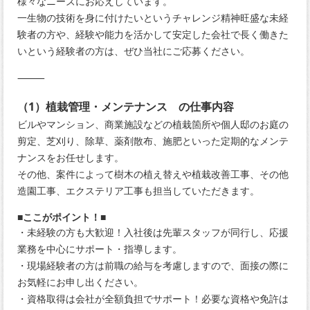
様々なニーズにお応えしています。
一生物の技術を身に付けたいというチャレンジ精神旺盛な未経
験者の方や、経験や能力を活かして安定した会社で長く働きた
いという経験者の方は、ぜひ当社にご応募ください。
⸻
（1）植栽管理・メンテナンス の仕事内容
ビルやマンション、商業施設などの植栽箇所や個人邸のお庭の
剪定、芝刈り、除草、薬剤散布、施肥といった定期的なメンテ
ナンスをお任せします。
その他、案件によって樹木の植え替えや植栽改善工事、その他
造園工事、エクステリア工事も担当していただきます。
■ここがポイント！■
・未経験の方も大歓迎！入社後は先輩スタッフが同行し、応援
業務を中心にサポート・指導します。
・現場経験者の方は前職の給与を考慮しますので、面接の際に
お気軽にお申し出ください。
・資格取得は会社が全額負担でサポート！必要な資格や免許は