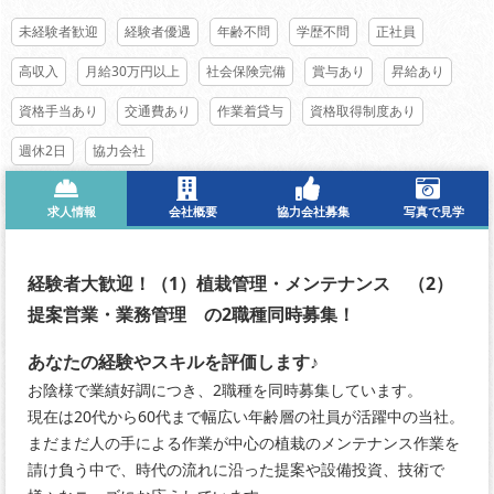
未経験者歓迎
経験者優遇
年齢不問
学歴不問
正社員
高収入
月給30万円以上
社会保険完備
賞与あり
昇給あり
資格手当あり
交通費あり
作業着貸与
資格取得制度あり
週休2日
協力会社
求人情報
会社概要
協力会社募集
写真で見学
経験者大歓迎！（1）植栽管理・メンテナンス （2）
提案営業・業務管理 の2職種同時募集！
あなたの経験やスキルを評価します♪
お陰様で業績好調につき、2職種を同時募集しています。
現在は20代から60代まで幅広い年齢層の社員が活躍中の当社。
まだまだ人の手による作業が中心の植栽のメンテナンス作業を
請け負う中で、時代の流れに沿った提案や設備投資、技術で