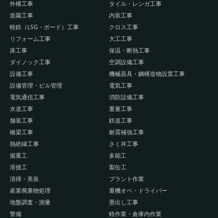
外構工事
タイル・レンガ工事
造園工事
内装工事
軽鉄（LSG・ボード）工事
クロス工事
リフォーム工事
大工工事
床工事
保温・断熱工事
ダイノック工事
空調設備工事
設備工事
機械器具・鋼構造物設置工事
設備管理・ビル管理
電気工事
電気通信工事
消防設備工事
水道工事
重量工事
舗装工事
鉄道工事
橋梁工事
耐震補強工事
熱絶縁工事
さく井工事
揚重工
多能工
溶接工
製缶工
清掃・美装
プラント作業
産業廃棄物処理
重機オペ・ドライバー
地盤調査・測量
墨出し工事
警備
軽作業・倉庫内作業