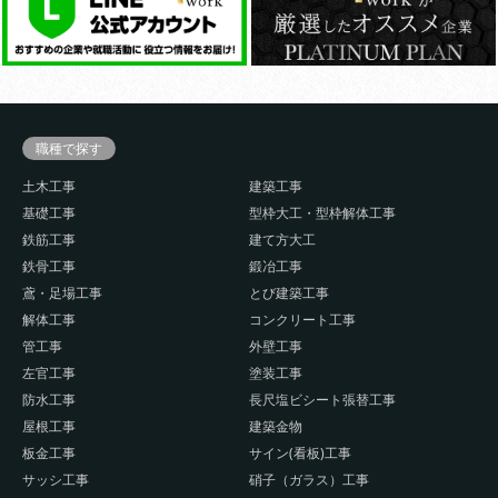
職種で探す
土木工事
建築工事
基礎工事
型枠大工・型枠解体工事
鉄筋工事
建て方大工
鉄骨工事
鍛冶工事
鳶・足場工事
とび建築工事
解体工事
コンクリート工事
管工事
外壁工事
左官工事
塗装工事
防水工事
長尺塩ビシート張替工事
屋根工事
建築金物
板金工事
サイン(看板)工事
サッシ工事
硝子（ガラス）工事