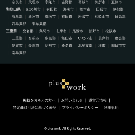
奈良市
天理市
宇陀市
吉野郡
葛城市
御所市
五條市
和歌山県
紀の川市
有田郡
海南市
橋本市
田辺市
伊都郡
海草郡
新宮市
御坊市
有田市
岩出市
和歌山市
日高郡
西牟婁郡
東牟婁郡
三重県
桑名郡
鳥羽市
志摩市
尾鷲市
熊野市
松阪市
三重郡
名張市
多気郡
亀山市
いなべ市
員弁郡
度会郡
伊賀市
鈴鹿市
伊勢市
桑名市
北牟婁郡
津市
四日市市
南牟婁郡
掲載をお考えの方へ
お問い合わせ
運営元情報
特定商取引法に基づく表記
プライバシーポリシー
利用規約
©
pluswork
. All Rights Reserved.