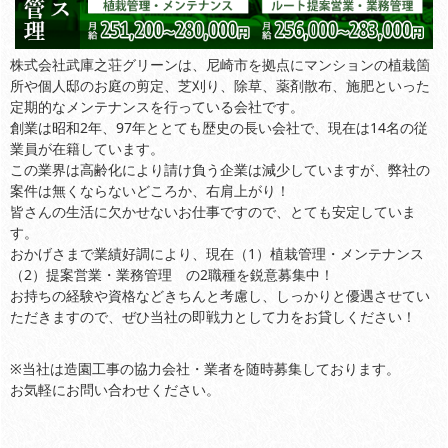
株式会社武庫之荘グリーンは、尼崎市を拠点にマンションの植栽箇
所や個人邸のお庭の剪定、芝刈り、除草、薬剤散布、施肥といった
定期的なメンテナンスを行っている会社です。
創業は昭和2年、97年ととても歴史の長い会社で、現在は14名の従
業員が在籍しています。
この業界は高齢化により請け負う企業は減少していますが、弊社の
案件は無くならないどころか、右肩上がり！
皆さんの生活に欠かせないお仕事ですので、とても安定していま
す。
おかげさまで業績好調により、現在（1）植栽管理・メンテナンス
（2）提案営業・業務管理 の2職種を鋭意募集中！
お持ちの経験や資格などきちんと考慮し、しっかりと優遇させてい
ただきますので、ぜひ当社の即戦力として力をお貸しください！
※当社は造園工事の協力会社・業者を随時募集しております。
お気軽にお問い合わせください。