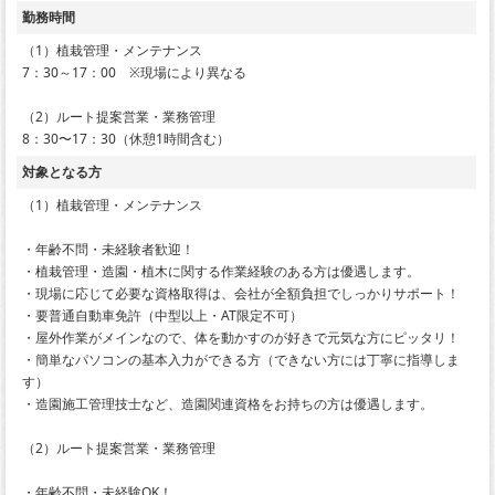
勤務時間
（1）植栽管理・メンテナンス
7：30～17：00 ※現場により異なる
（2）ルート提案営業・業務管理
8：30〜17：30（休憩1時間含む）
対象となる方
（1）植栽管理・メンテナンス
・年齢不問・未経験者歓迎！
・植栽管理・造園・植木に関する作業経験のある方は優遇します。
・現場に応じて必要な資格取得は、会社が全額負担でしっかりサポート！
・要普通自動車免許（中型以上・AT限定不可）
・屋外作業がメインなので、体を動かすのが好きで元気な方にピッタリ！
・簡単なパソコンの基本入力ができる方（できない方には丁寧に指導しま
す）
・造園施工管理技士など、造園関連資格をお持ちの方は優遇します。
（2）ルート提案営業・業務管理
・年齢不問・未経験OK！