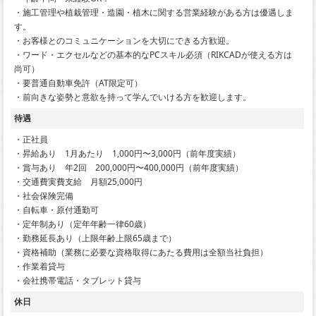
・施工管理や植栽管理・造園・植木に関する営業経験がある方は優遇しま
す。
・お客様とのコミュニケーションを大切にできる方歓迎。
・ワード・エクセルなどの基本的なPCスキル必須（RIKCADが使える方は
尚可）
・要普通自動車免許（AT限定可）
・前向きな姿勢と意欲を持って学んでいける方を歓迎します。
待遇
・正社員
・昇給あり 1月あたり 1,000円〜3,000円（前年度実績）
・賞与あり 年2回 200,000円〜400,000円（前年度実績）
・交通費実費支給 月額25,000円
・社会保険完備
・自転車・原付通勤可
・定年制あり（定年年齢一律60歳）
・勤務延長あり（上限年齢上限65歳まで）
・資格補助（業務に必要な資格取得にあたる費用は全額当社負担）
・作業着貸与
・会社携帯電話・タブレット貸与
休日