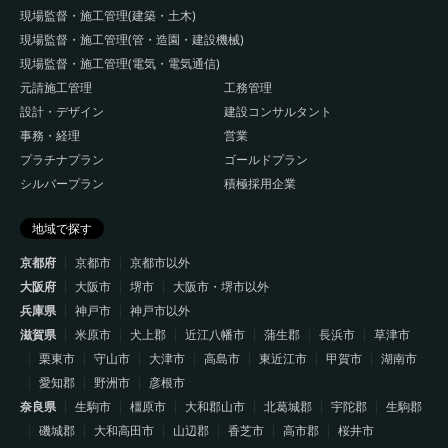
現場監督・施工管理(建築・土木)
現場監督・施工管理(管・造園・建設機械)
現場監督・施工管理(電気・電気通信)
元請施工管理
工務管理
設計・デザイン
建設コンサルタント
事務・経理
営業
プラチナプラン
ゴールドプラン
シルバープラン
積極採用企業
地域で探す
京都府
京都市
京都市以外
大阪府
大阪市
堺市
大阪市・堺市以外
兵庫県
神戸市
神戸市以外
滋賀県
米原市
犬上郡
近江八幡市
蒲生郡
長浜市
草津市
栗東市
守山市
大津市
高島市
東近江市
甲賀市
湖南市
愛知郡
野洲市
彦根市
奈良県
生駒市
橿原市
大和郡山市
北葛城郡
宇陀郡
生駒郡
磯城郡
大和高田市
山辺郡
香芝市
高市郡
桜井市