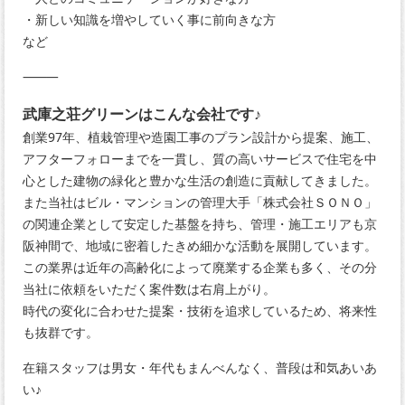
・新しい知識を増やしていく事に前向きな方
など
⸻
武庫之荘グリーンはこんな会社です♪
創業97年、植栽管理や造園工事のプラン設計から提案、施工、
アフターフォローまでを一貫し、質の高いサービスで住宅を中
心とした建物の緑化と豊かな生活の創造に貢献してきました。
また当社はビル・マンションの管理大手「株式会社ＳＯＮＯ」
の関連企業として安定した基盤を持ち、管理・施工エリアも京
阪神間で、地域に密着したきめ細かな活動を展開しています。
この業界は近年の高齢化によって廃業する企業も多く、その分
当社に依頼をいただく案件数は右肩上がり。
時代の変化に合わせた提案・技術を追求しているため、将来性
も抜群です。
在籍スタッフは男女・年代もまんべんなく、普段は和気あいあ
い♪