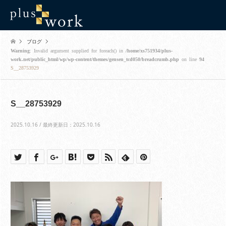
ブログ
Warning
: Invalid argument supplied for foreach() in
/home/xs751934/plus-
work.net/public_html/wp/wp-content/themes/gensen_tcd050/breadcrumb.php
on line
94
S__28753929
S__28753929
2025.10.16 / 最終更新日：2025.10.16