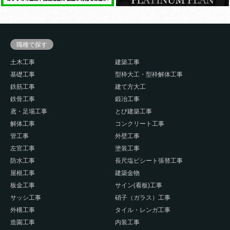
職種で探す
土木工事
建築工事
基礎工事
型枠大工・型枠解体工事
鉄筋工事
建て方大工
鉄骨工事
鍛冶工事
鳶・足場工事
とび建築工事
解体工事
コンクリート工事
管工事
外壁工事
左官工事
塗装工事
防水工事
長尺塩ビシート張替工事
屋根工事
建築金物
板金工事
サイン(看板)工事
サッシ工事
硝子（ガラス）工事
外構工事
タイル・レンガ工事
造園工事
内装工事