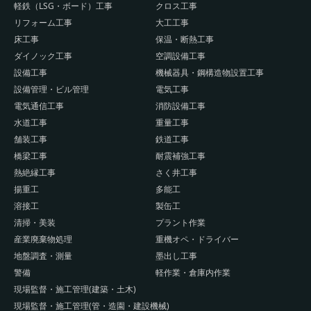
軽鉄（LSG・ボード）工事
クロス工事
リフォーム工事
大工工事
床工事
保温・断熱工事
ダイノック工事
空調設備工事
設備工事
機械器具・鋼構造物設置工事
設備管理・ビル管理
電気工事
電気通信工事
消防設備工事
水道工事
重量工事
舗装工事
鉄道工事
橋梁工事
耐震補強工事
熱絶縁工事
さく井工事
揚重工
多能工
溶接工
製缶工
清掃・美装
プラント作業
産業廃棄物処理
重機オペ・ドライバー
地盤調査・測量
墨出し工事
警備
軽作業・倉庫内作業
現場監督・施工管理(建築・土木)
現場監督・施工管理(管・造園・建設機械)