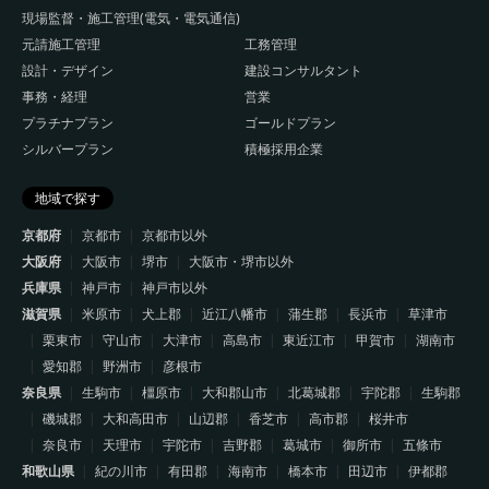
現場監督・施工管理(電気・電気通信)
元請施工管理
工務管理
設計・デザイン
建設コンサルタント
事務・経理
営業
プラチナプラン
ゴールドプラン
シルバープラン
積極採用企業
地域で探す
京都府
京都市
京都市以外
大阪府
大阪市
堺市
大阪市・堺市以外
兵庫県
神戸市
神戸市以外
滋賀県
米原市
犬上郡
近江八幡市
蒲生郡
長浜市
草津市
栗東市
守山市
大津市
高島市
東近江市
甲賀市
湖南市
愛知郡
野洲市
彦根市
奈良県
生駒市
橿原市
大和郡山市
北葛城郡
宇陀郡
生駒郡
磯城郡
大和高田市
山辺郡
香芝市
高市郡
桜井市
奈良市
天理市
宇陀市
吉野郡
葛城市
御所市
五條市
和歌山県
紀の川市
有田郡
海南市
橋本市
田辺市
伊都郡