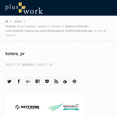
ブログ
Warning
: Invalid argument supplied for foreach() in
/home/xs751934/plus-
work.net/public_html/wp/wp-content/themes/gensen_tcd050/breadcrumb.php
on line
94
kotera_pr
kotera_pr
2025.11.18 / 最終更新日：2025.11.18