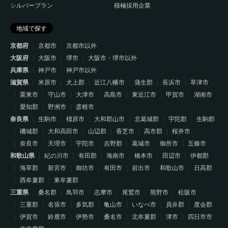
シルバープラン
積極採用企業
地域で探す
京都府
京都市
京都市以外
大阪府
大阪市
堺市
大阪市・堺市以外
兵庫県
神戸市
神戸市以外
滋賀県
米原市
犬上郡
近江八幡市
蒲生郡
長浜市
草津市
栗東市
守山市
大津市
高島市
東近江市
甲賀市
湖南市
愛知郡
野洲市
彦根市
奈良県
生駒市
橿原市
大和郡山市
北葛城郡
宇陀郡
生駒郡
磯城郡
大和高田市
山辺郡
香芝市
高市郡
桜井市
奈良市
天理市
宇陀市
吉野郡
葛城市
御所市
五條市
和歌山県
紀の川市
有田郡
海南市
橋本市
田辺市
伊都郡
海草郡
新宮市
御坊市
有田市
岩出市
和歌山市
日高郡
西牟婁郡
東牟婁郡
三重県
桑名郡
鳥羽市
志摩市
尾鷲市
熊野市
松阪市
三重郡
名張市
多気郡
亀山市
いなべ市
員弁郡
度会郡
伊賀市
鈴鹿市
伊勢市
桑名市
北牟婁郡
津市
四日市市