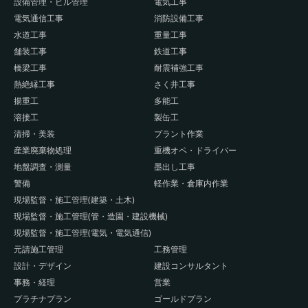
設備管理・ビル管理
電気工事
電気通信工事
消防設備工事
水道工事
重量工事
舗装工事
鉄道工事
橋梁工事
耐震補強工事
熱絶縁工事
さく井工事
揚重工
多能工
溶接工
製缶工
清掃・美装
プラント作業
産業廃棄物処理
重機オペ・ドライバー
地盤調査・測量
墨出し工事
警備
軽作業・倉庫内作業
現場監督・施工管理(建築・土木)
現場監督・施工管理(管・造園・建設機械)
現場監督・施工管理(電気・電気通信)
元請施工管理
工務管理
設計・デザイン
建設コンサルタント
事務・経理
営業
プラチナプラン
ゴールドプラン