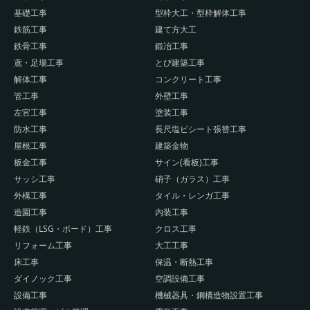
基礎工事
型枠大工・型枠解体工事
鉄筋工事
建て方大工
鉄骨工事
鍛冶工事
鳶・足場工事
とび建築工事
解体工事
コンクリート工事
管工事
外壁工事
左官工事
塗装工事
防水工事
長尺塩ビシート張替工事
屋根工事
建築金物
板金工事
サイン(看板)工事
サッシ工事
硝子（ガラス）工事
外構工事
タイル・レンガ工事
造園工事
内装工事
軽鉄（LSG・ボード）工事
クロス工事
リフォーム工事
大工工事
床工事
保温・断熱工事
ダイノック工事
空調設備工事
設備工事
機械器具・鋼構造物設置工事