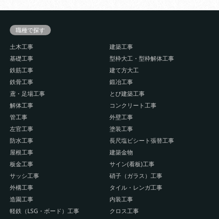
職種で探す
土木工事
建築工事
基礎工事
型枠大工・型枠解体工事
鉄筋工事
建て方大工
鉄骨工事
鍛冶工事
鳶・足場工事
とび建築工事
解体工事
コンクリート工事
管工事
外壁工事
左官工事
塗装工事
防水工事
長尺塩ビシート張替工事
屋根工事
建築金物
板金工事
サイン(看板)工事
サッシ工事
硝子（ガラス）工事
外構工事
タイル・レンガ工事
造園工事
内装工事
軽鉄（LSG・ボード）工事
クロス工事