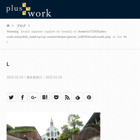
ブログ
Warning
: Invalid argument supplied for foreach() in
/home/xs751934/plus-
work.net/public_html/wp/wp-content/themes/gensen_tcd050/breadcrumb.php
on line
94
L
L
2025.02.03 / 最終更新日：2025.02.03