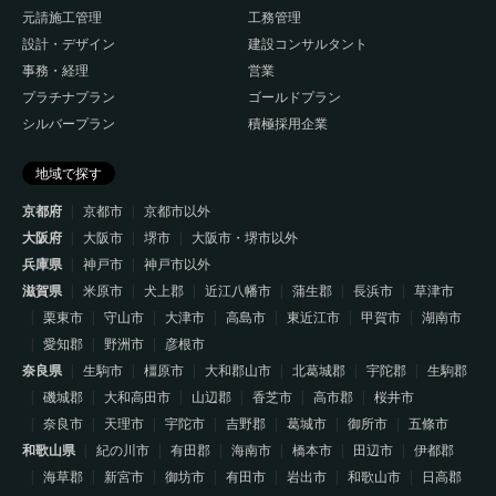
元請施工管理
工務管理
設計・デザイン
建設コンサルタント
事務・経理
営業
プラチナプラン
ゴールドプラン
シルバープラン
積極採用企業
地域で探す
京都府
京都市
京都市以外
大阪府
大阪市
堺市
大阪市・堺市以外
兵庫県
神戸市
神戸市以外
滋賀県
米原市
犬上郡
近江八幡市
蒲生郡
長浜市
草津市
栗東市
守山市
大津市
高島市
東近江市
甲賀市
湖南市
愛知郡
野洲市
彦根市
奈良県
生駒市
橿原市
大和郡山市
北葛城郡
宇陀郡
生駒郡
磯城郡
大和高田市
山辺郡
香芝市
高市郡
桜井市
奈良市
天理市
宇陀市
吉野郡
葛城市
御所市
五條市
和歌山県
紀の川市
有田郡
海南市
橋本市
田辺市
伊都郡
海草郡
新宮市
御坊市
有田市
岩出市
和歌山市
日高郡