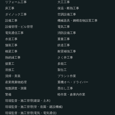
リフォーム工事
大工工事
床工事
保温・断熱工事
ダイノック工事
空調設備工事
設備工事
機械器具・鋼構造物設置工事
設備管理・ビル管理
電気工事
電気通信工事
消防設備工事
水道工事
重量工事
舗装工事
鉄道工事
橋梁工事
耐震補強工事
熱絶縁工事
さく井工事
揚重工
多能工
溶接工
製缶工
清掃・美装
プラント作業
産業廃棄物処理
重機オペ・ドライバー
地盤調査・測量
墨出し工事
警備
軽作業・倉庫内作業
現場監督・施工管理(建築・土木)
現場監督・施工管理(管・造園・建設機械)
現場監督・施工管理(電気・電気通信)