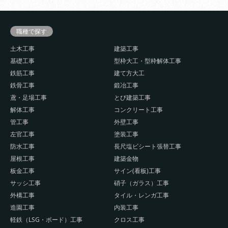
職種で探す
土木工事
建築工事
基礎工事
型枠大工・型枠解体工事
鉄筋工事
建て方大工
鉄骨工事
鍛冶工事
鳶・足場工事
とび建築工事
解体工事
コンクリート工事
管工事
外壁工事
左官工事
塗装工事
防水工事
長尺塩ビシート張替工事
屋根工事
建築金物
板金工事
サイン(看板)工事
サッシ工事
硝子（ガラス）工事
外構工事
タイル・レンガ工事
造園工事
内装工事
軽鉄（LSG・ボード）工事
クロス工事