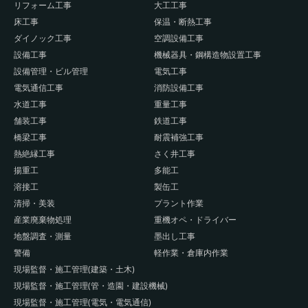
リフォーム工事
大工工事
床工事
保温・断熱工事
ダイノック工事
空調設備工事
設備工事
機械器具・鋼構造物設置工事
設備管理・ビル管理
電気工事
電気通信工事
消防設備工事
水道工事
重量工事
舗装工事
鉄道工事
橋梁工事
耐震補強工事
熱絶縁工事
さく井工事
揚重工
多能工
溶接工
製缶工
清掃・美装
プラント作業
産業廃棄物処理
重機オペ・ドライバー
地盤調査・測量
墨出し工事
警備
軽作業・倉庫内作業
現場監督・施工管理(建築・土木)
現場監督・施工管理(管・造園・建設機械)
現場監督・施工管理(電気・電気通信)