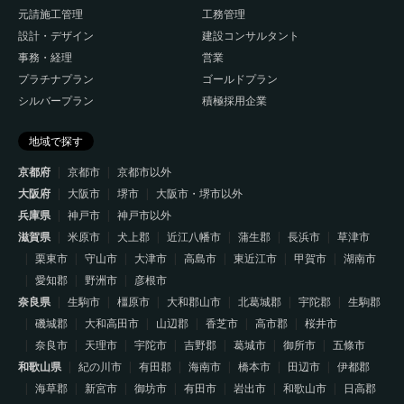
元請施工管理
工務管理
設計・デザイン
建設コンサルタント
事務・経理
営業
プラチナプラン
ゴールドプラン
シルバープラン
積極採用企業
地域で探す
京都府
京都市
京都市以外
大阪府
大阪市
堺市
大阪市・堺市以外
兵庫県
神戸市
神戸市以外
滋賀県
米原市
犬上郡
近江八幡市
蒲生郡
長浜市
草津市
栗東市
守山市
大津市
高島市
東近江市
甲賀市
湖南市
愛知郡
野洲市
彦根市
奈良県
生駒市
橿原市
大和郡山市
北葛城郡
宇陀郡
生駒郡
磯城郡
大和高田市
山辺郡
香芝市
高市郡
桜井市
奈良市
天理市
宇陀市
吉野郡
葛城市
御所市
五條市
和歌山県
紀の川市
有田郡
海南市
橋本市
田辺市
伊都郡
海草郡
新宮市
御坊市
有田市
岩出市
和歌山市
日高郡