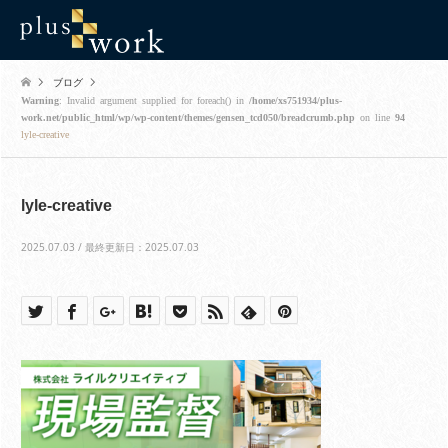
ブログ
Warning
: Invalid argument supplied for foreach() in
/home/xs751934/plus-
work.net/public_html/wp/wp-content/themes/gensen_tcd050/breadcrumb.php
on line
94
lyle-creative
lyle-creative
2025.07.03 / 最終更新日：2025.07.03