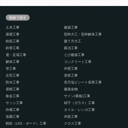
職種で探す
土木工事
建築工事
基礎工事
型枠大工・型枠解体工事
鉄筋工事
建て方大工
鉄骨工事
鍛冶工事
鳶・足場工事
とび建築工事
解体工事
コンクリート工事
管工事
外壁工事
左官工事
塗装工事
防水工事
長尺塩ビシート張替工事
屋根工事
建築金物
板金工事
サイン(看板)工事
サッシ工事
硝子（ガラス）工事
外構工事
タイル・レンガ工事
造園工事
内装工事
軽鉄（LSG・ボード）工事
クロス工事