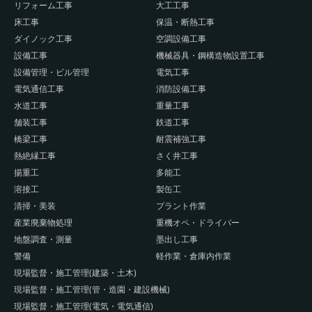
リフォーム工事
大工工事
床工事
保温・断熱工事
ダイノック工事
空調設備工事
設備工事
機械器具・鋼構造物設置工事
設備管理・ビル管理
電気工事
電気通信工事
消防設備工事
水道工事
重量工事
舗装工事
鉄道工事
橋梁工事
耐震補強工事
熱絶縁工事
さく井工事
揚重工
多能工
溶接工
製缶工
清掃・美装
プラント作業
産業廃棄物処理
重機オペ・ドライバー
地盤調査・測量
墨出し工事
警備
軽作業・倉庫内作業
現場監督・施工管理(建築・土木)
現場監督・施工管理(管・造園・建設機械)
現場監督・施工管理(電気・電気通信)