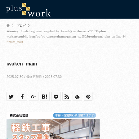
ブログ
Warning
: Invalid argument supplied for foreach() in
/home/xs751934/plus-
work.net/public_html/wp/wp-content/themes/gensen_tcd050/breadcrumb.php
on line
94
iwaken_main
iwaken_main
2025.07.30 / 最終更新日：2025.07.30