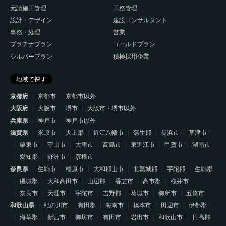
元請施工管理
工務管理
設計・デザイン
建設コンサルタント
事務・経理
営業
プラチナプラン
ゴールドプラン
シルバープラン
積極採用企業
地域で探す
京都府
京都市
京都市以外
大阪府
大阪市
堺市
大阪市・堺市以外
兵庫県
神戸市
神戸市以外
滋賀県
米原市
犬上郡
近江八幡市
蒲生郡
長浜市
草津市
栗東市
守山市
大津市
高島市
東近江市
甲賀市
湖南市
愛知郡
野洲市
彦根市
奈良県
生駒市
橿原市
大和郡山市
北葛城郡
宇陀郡
生駒郡
磯城郡
大和高田市
山辺郡
香芝市
高市郡
桜井市
奈良市
天理市
宇陀市
吉野郡
葛城市
御所市
五條市
和歌山県
紀の川市
有田郡
海南市
橋本市
田辺市
伊都郡
海草郡
新宮市
御坊市
有田市
岩出市
和歌山市
日高郡