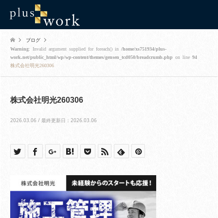
ブログ
Warning
: Invalid argument supplied for foreach() in
/home/xs751934/plus-
work.net/public_html/wp/wp-content/themes/gensen_tcd050/breadcrumb.php
on line
94
株式会社明光260306
株式会社明光260306
2026.03.06 / 最終更新日：2026.03.06