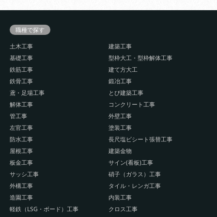
職種で探す
土木工事
建築工事
基礎工事
型枠大工・型枠解体工事
鉄筋工事
建て方大工
鉄骨工事
鍛冶工事
鳶・足場工事
とび建築工事
解体工事
コンクリート工事
管工事
外壁工事
左官工事
塗装工事
防水工事
長尺塩ビシート張替工事
屋根工事
建築金物
板金工事
サイン(看板)工事
サッシ工事
硝子（ガラス）工事
外構工事
タイル・レンガ工事
造園工事
内装工事
軽鉄（LSG・ボード）工事
クロス工事