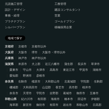
元請施工管理
工務管理
設計・デザイン
建設コンサルタント
事務・経理
営業
プラチナプラン
ゴールドプラン
シルバープラン
積極採用企業
地域で探す
京都府
京都市
京都市以外
大阪府
大阪市
堺市
大阪市・堺市以外
兵庫県
神戸市
神戸市以外
滋賀県
米原市
犬上郡
近江八幡市
蒲生郡
長浜市
草津市
栗東市
守山市
大津市
高島市
東近江市
甲賀市
湖南市
愛知郡
野洲市
彦根市
奈良県
生駒市
橿原市
大和郡山市
北葛城郡
宇陀郡
生駒郡
磯城郡
大和高田市
山辺郡
香芝市
高市郡
桜井市
奈良市
天理市
宇陀市
吉野郡
葛城市
御所市
五條市
和歌山県
紀の川市
有田郡
海南市
橋本市
田辺市
伊都郡
海草郡
新宮市
御坊市
有田市
岩出市
和歌山市
日高郡