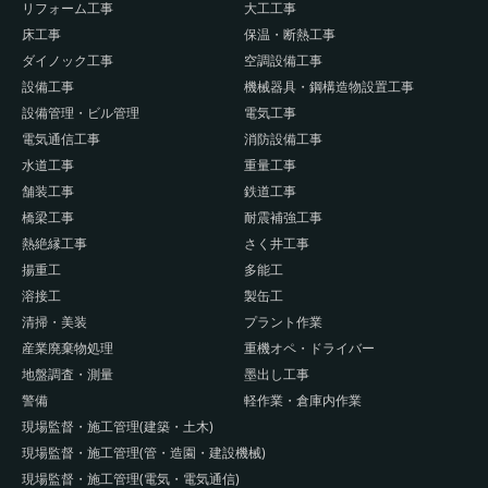
リフォーム工事
大工工事
床工事
保温・断熱工事
ダイノック工事
空調設備工事
設備工事
機械器具・鋼構造物設置工事
設備管理・ビル管理
電気工事
電気通信工事
消防設備工事
水道工事
重量工事
舗装工事
鉄道工事
橋梁工事
耐震補強工事
熱絶縁工事
さく井工事
揚重工
多能工
溶接工
製缶工
清掃・美装
プラント作業
産業廃棄物処理
重機オペ・ドライバー
地盤調査・測量
墨出し工事
警備
軽作業・倉庫内作業
現場監督・施工管理(建築・土木)
現場監督・施工管理(管・造園・建設機械)
現場監督・施工管理(電気・電気通信)