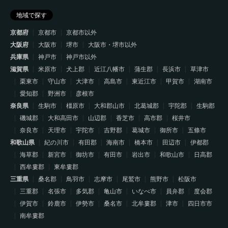
地域で探す
京都府
京都市
京都市以外
大阪府
大阪市
堺市
大阪市・堺市以外
兵庫県
神戸市
神戸市以外
滋賀県
米原市
犬上郡
近江八幡市
蒲生郡
長浜市
草津市
栗東市
守山市
大津市
高島市
東近江市
甲賀市
湖南市
愛知郡
野洲市
彦根市
奈良県
生駒市
橿原市
大和郡山市
北葛城郡
宇陀郡
生駒郡
磯城郡
大和高田市
山辺郡
香芝市
高市郡
桜井市
奈良市
天理市
宇陀市
吉野郡
葛城市
御所市
五條市
和歌山県
紀の川市
有田郡
海南市
橋本市
田辺市
伊都郡
海草郡
新宮市
御坊市
有田市
岩出市
和歌山市
日高郡
西牟婁郡
東牟婁郡
三重県
桑名郡
鳥羽市
志摩市
尾鷲市
熊野市
松阪市
三重郡
名張市
多気郡
亀山市
いなべ市
員弁郡
度会郡
伊賀市
鈴鹿市
伊勢市
桑名市
北牟婁郡
津市
四日市市
南牟婁郡