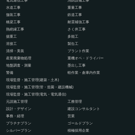
電気通信工事
消防設備工事
水道工事
重量工事
舗装工事
鉄道工事
橋梁工事
耐震補強工事
熱絶縁工事
さく井工事
揚重工
多能工
溶接工
製缶工
清掃・美装
プラント作業
産業廃棄物処理
重機オペ・ドライバー
地盤調査・測量
墨出し工事
警備
軽作業・倉庫内作業
現場監督・施工管理(建築・土木)
現場監督・施工管理(管・造園・建設機械)
現場監督・施工管理(電気・電気通信)
元請施工管理
工務管理
設計・デザイン
建設コンサルタント
事務・経理
営業
プラチナプラン
ゴールドプラン
シルバープラン
積極採用企業