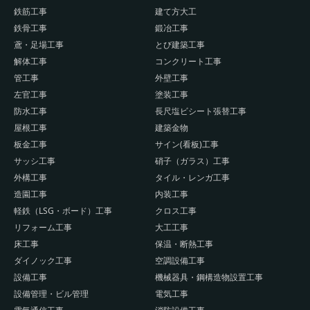
鉄筋工事
建て方大工
鉄骨工事
鍛冶工事
鳶・足場工事
とび建築工事
解体工事
コンクリート工事
管工事
外壁工事
左官工事
塗装工事
防水工事
長尺塩ビシート張替工事
屋根工事
建築金物
板金工事
サイン(看板)工事
サッシ工事
硝子（ガラス）工事
外構工事
タイル・レンガ工事
造園工事
内装工事
軽鉄（LSG・ボード）工事
クロス工事
リフォーム工事
大工工事
床工事
保温・断熱工事
ダイノック工事
空調設備工事
設備工事
機械器具・鋼構造物設置工事
設備管理・ビル管理
電気工事