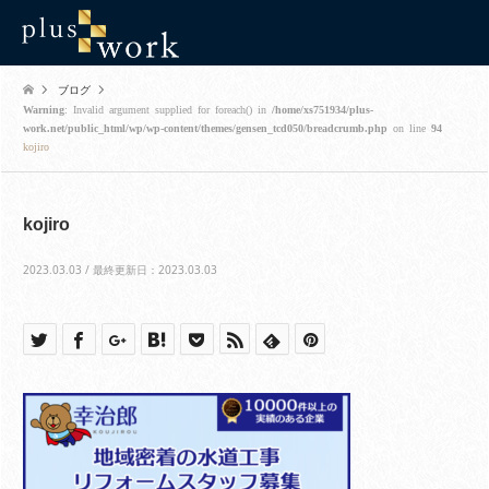
ブログ
Warning
: Invalid argument supplied for foreach() in
/home/xs751934/plus-
work.net/public_html/wp/wp-content/themes/gensen_tcd050/breadcrumb.php
on line
94
kojiro
kojiro
2023.03.03 / 最終更新日：2023.03.03