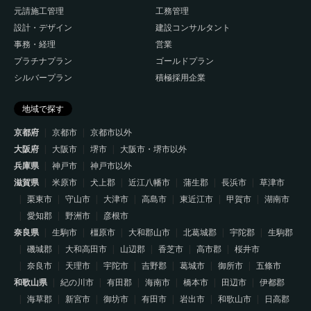
元請施工管理
工務管理
設計・デザイン
建設コンサルタント
事務・経理
営業
プラチナプラン
ゴールドプラン
シルバープラン
積極採用企業
地域で探す
京都府
京都市
京都市以外
大阪府
大阪市
堺市
大阪市・堺市以外
兵庫県
神戸市
神戸市以外
滋賀県
米原市
犬上郡
近江八幡市
蒲生郡
長浜市
草津市
栗東市
守山市
大津市
高島市
東近江市
甲賀市
湖南市
愛知郡
野洲市
彦根市
奈良県
生駒市
橿原市
大和郡山市
北葛城郡
宇陀郡
生駒郡
磯城郡
大和高田市
山辺郡
香芝市
高市郡
桜井市
奈良市
天理市
宇陀市
吉野郡
葛城市
御所市
五條市
和歌山県
紀の川市
有田郡
海南市
橋本市
田辺市
伊都郡
海草郡
新宮市
御坊市
有田市
岩出市
和歌山市
日高郡