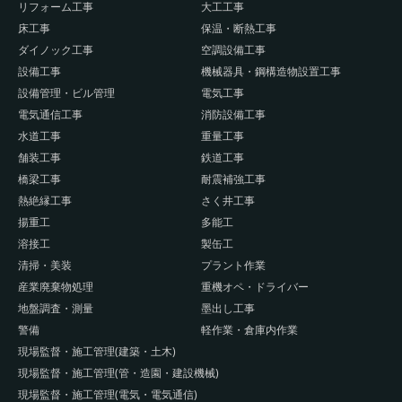
リフォーム工事
大工工事
床工事
保温・断熱工事
ダイノック工事
空調設備工事
設備工事
機械器具・鋼構造物設置工事
設備管理・ビル管理
電気工事
電気通信工事
消防設備工事
水道工事
重量工事
舗装工事
鉄道工事
橋梁工事
耐震補強工事
熱絶縁工事
さく井工事
揚重工
多能工
溶接工
製缶工
清掃・美装
プラント作業
産業廃棄物処理
重機オペ・ドライバー
地盤調査・測量
墨出し工事
警備
軽作業・倉庫内作業
現場監督・施工管理(建築・土木)
現場監督・施工管理(管・造園・建設機械)
現場監督・施工管理(電気・電気通信)