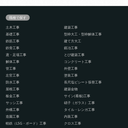
職種で探す
土木工事
建築工事
基礎工事
型枠大工・型枠解体工事
鉄筋工事
建て方大工
鉄骨工事
鍛冶工事
鳶・足場工事
とび建築工事
解体工事
コンクリート工事
管工事
外壁工事
左官工事
塗装工事
防水工事
長尺塩ビシート張替工事
屋根工事
建築金物
板金工事
サイン(看板)工事
サッシ工事
硝子（ガラス）工事
外構工事
タイル・レンガ工事
造園工事
内装工事
軽鉄（LSG・ボード）工事
クロス工事