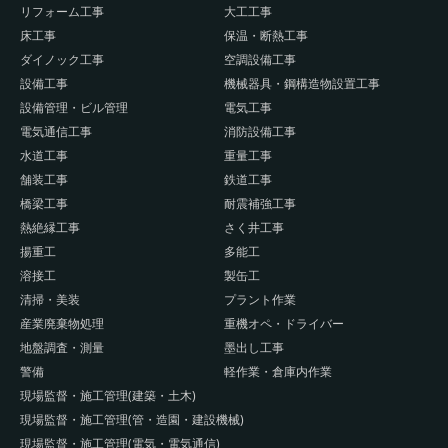
リフォーム工事
大工工事
床工事
保温・断熱工事
ダイノック工事
空調設備工事
設備工事
機械器具・鋼構造物設置工事
設備管理・ビル管理
電気工事
電気通信工事
消防設備工事
水道工事
重量工事
舗装工事
鉄道工事
橋梁工事
耐震補強工事
熱絶縁工事
さく井工事
揚重工
多能工
溶接工
製缶工
清掃・美装
プラント作業
産業廃棄物処理
重機オペ・ドライバー
地盤調査・測量
墨出し工事
警備
軽作業・倉庫内作業
現場監督・施工管理(建築・土木)
現場監督・施工管理(管・造園・建設機械)
現場監督・施工管理(電気・電気通信)