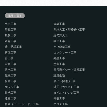
職種で探す
土木工事
建築工事
基礎工事
型枠大工・型枠解体工事
鉄筋工事
建て方大工
鉄骨工事
鍛冶工事
鳶・足場工事
とび建築工事
解体工事
コンクリート工事
管工事
外壁工事
左官工事
塗装工事
防水工事
長尺塩ビシート張替工事
屋根工事
建築金物
板金工事
サイン(看板)工事
サッシ工事
硝子（ガラス）工事
外構工事
タイル・レンガ工事
造園工事
内装工事
軽鉄（LSG・ボード）工事
クロス工事