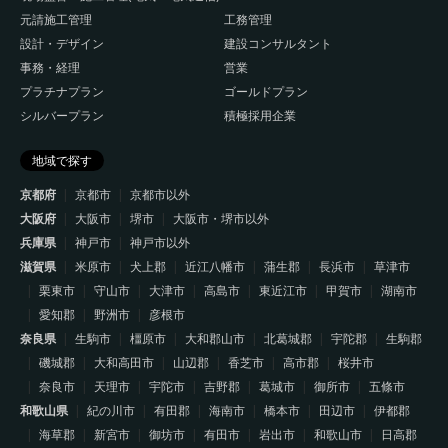
元請施工管理
工務管理
設計・デザイン
建設コンサルタント
事務・経理
営業
プラチナプラン
ゴールドプラン
シルバープラン
積極採用企業
地域で探す
京都府
京都市
京都市以外
大阪府
大阪市
堺市
大阪市・堺市以外
兵庫県
神戸市
神戸市以外
滋賀県
米原市
犬上郡
近江八幡市
蒲生郡
長浜市
草津市
栗東市
守山市
大津市
高島市
東近江市
甲賀市
湖南市
愛知郡
野洲市
彦根市
奈良県
生駒市
橿原市
大和郡山市
北葛城郡
宇陀郡
生駒郡
磯城郡
大和高田市
山辺郡
香芝市
高市郡
桜井市
奈良市
天理市
宇陀市
吉野郡
葛城市
御所市
五條市
和歌山県
紀の川市
有田郡
海南市
橋本市
田辺市
伊都郡
海草郡
新宮市
御坊市
有田市
岩出市
和歌山市
日高郡