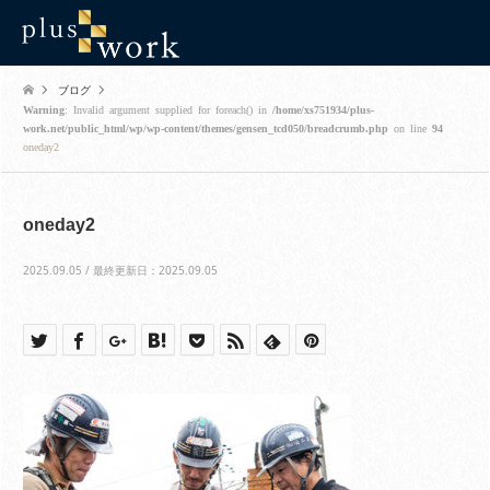
ブログ
Warning
: Invalid argument supplied for foreach() in
/home/xs751934/plus-
work.net/public_html/wp/wp-content/themes/gensen_tcd050/breadcrumb.php
on line
94
oneday2
oneday2
2025.09.05 / 最終更新日：2025.09.05