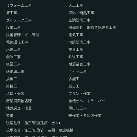
リフォーム工事
大工工事
床工事
保温・断熱工事
ダイノック工事
空調設備工事
設備工事
機械器具・鋼構造物設置工事
設備管理・ビル管理
電気工事
電気通信工事
消防設備工事
水道工事
重量工事
舗装工事
鉄道工事
橋梁工事
耐震補強工事
熱絶縁工事
さく井工事
揚重工
多能工
溶接工
製缶工
清掃・美装
プラント作業
産業廃棄物処理
重機オペ・ドライバー
地盤調査・測量
墨出し工事
警備
軽作業・倉庫内作業
現場監督・施工管理(建築・土木)
現場監督・施工管理(管・造園・建設機械)