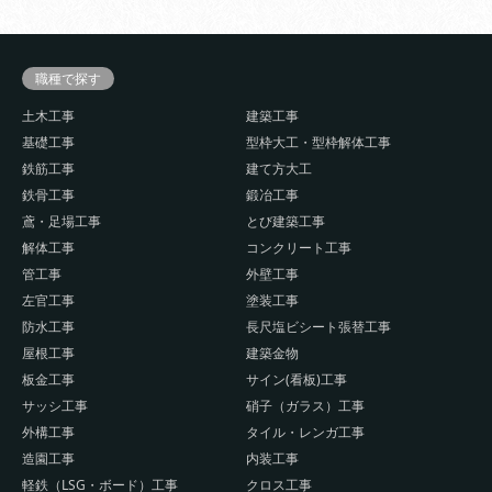
職種で探す
土木工事
建築工事
基礎工事
型枠大工・型枠解体工事
鉄筋工事
建て方大工
鉄骨工事
鍛冶工事
鳶・足場工事
とび建築工事
解体工事
コンクリート工事
管工事
外壁工事
左官工事
塗装工事
防水工事
長尺塩ビシート張替工事
屋根工事
建築金物
板金工事
サイン(看板)工事
サッシ工事
硝子（ガラス）工事
外構工事
タイル・レンガ工事
造園工事
内装工事
軽鉄（LSG・ボード）工事
クロス工事